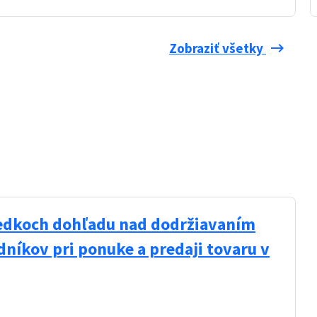
keyboard_backspace
Zobraziť všetky
ledkoch dohľadu nad dodržiavaním
níkov pri ponuke a predaji tovaru v