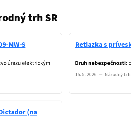
rodný trh SR
T09-MW-S
Retiazka s príves
vo úrazu elektrickým
Druh nebezpečnosti:
c
15. 5. 2026
—
Národný trh
Dictador (na