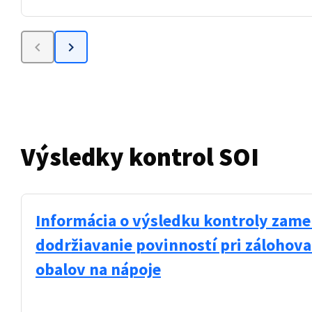
keyboard_arrow_left
keyboard_arrow_right
Výsledky kontrol SOI
Informácia o výsledku kontroly zame
dodržiavanie povinností pri zálohov
obalov na nápoje