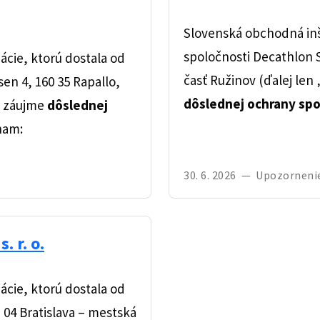
Slovenská obchodná inš
spoločnosti Decathlon SK 
cie, ktorú dostala od
časť Ružinov (ďalej len 
sen 4, 160 35 Rapallo,
dôslednej ochrany sp
 záujme
dôslednej
nam:
30. 6. 2026
—
Upozorneni
 r. o.
cie, ktorú dostala od
21 04 Bratislava – mestská