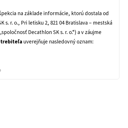
pekcia na základe informácie, ktorú dostala od
s. r. o., Pri letisku 2, 821 04 Bratislava – mestská
„spoločnosť Decathlon SK s. r. o.“) a v záujme
otrebiteľa
uverejňuje nasledovný oznam:
e