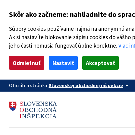
Skôr ako začneme: nahliadnite do spra
Súbory cookies používame najmä na anonymnú analý
Ak si nastavíte blokovanie zápisu cookies do vášho 
jeho časti nemusia fungovať úplne korektne.
Viac i
Odmietnuť
Nastaviť
Akceptovať
arrow_drop_down
Oficiálna stránka
Slovenskej obchodnej inšpekcie