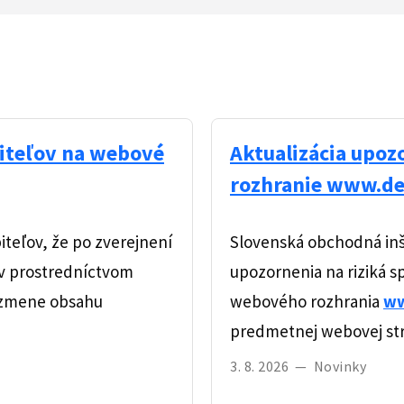
biteľov na webové
Aktualizácia upoz
rozhranie www.de
teľov, že po zverejnení
Slovenská obchodná inš
ov prostredníctvom
upozornenia na riziká 
 zmene obsahu
webového rozhrania
ww
predmetnej webovej st
3. 8. 2026
—
Novinky