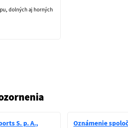
upu, dolných aj horných
ozornenia
rts S. p. A.,
Oznámenie spoločn