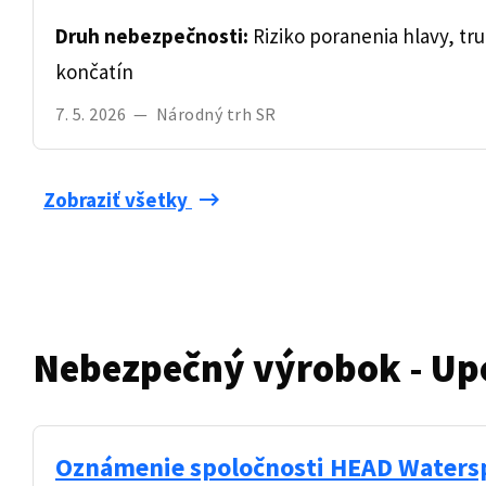
Druh nebezpečnosti:
Riziko poranenia hlavy, tr
končatín
7. 5. 2026
—
Národný trh SR
keyboard_backspace
Zobraziť všetky
Nebezpečný výrobok - Up
Oznámenie spoločnosti HEAD Waterspo