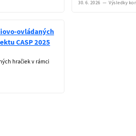
30. 6. 2026
—
Výsledky ko
diovo-ovládaných
jektu CASP 2025
ných hračiek v rámci