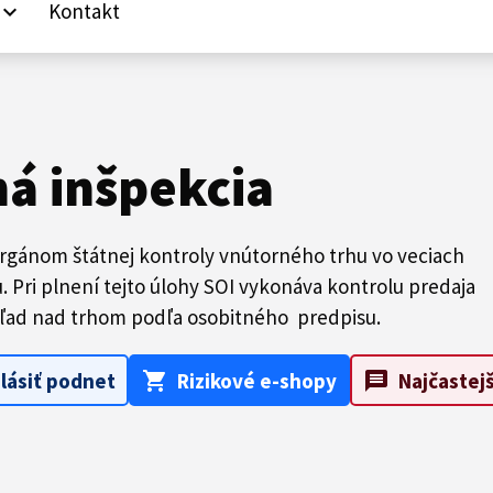
Kontakt
yboard_arrow_down
á inšpekcia
orgánom štátnej kontroly vnútorného trhu vo veciach
 Pri plnení tejto úlohy SOI vykonáva kontrolu predaja
ľad nad trhom podľa osobitného predpisu.
shopping_cart
message
lásiť podnet
Rizikové e-shopy
Najčastej