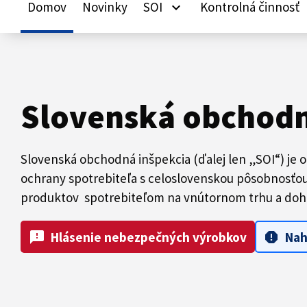
Domov
Novinky
SOI
Kontrolná činnosť
keyboard_arrow_down
ke
Slovenská obchodn
Slovenská obchodná inšpekcia (ďalej len „SOI“) je 
ochrany spotrebiteľa s celoslovenskou pôsobnosťou.
produktov spotrebiteľom na vnútornom trhu a doh
feedback
report
Hlásenie nebezpečných výrobkov
Nah