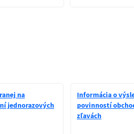
ranej na
Informácia o výs
aní jednorazových
povinností obchod
zľavách