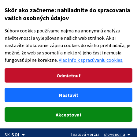
Skôr ako začneme: nahliadnite do spracovania
vašich osobných údajov
Súbory cookies používame najmä na anonymnú analýzu
návštevnosti a vylepšovanie našich web stránok. Ak si
nastavíte blokovanie zápisu cookies do vášho prehliadača, je
možné, že web sa spomalí a niektoré jeho časti nemusia
fungovať úplne korektne.
Viac info k spracúvaniu cookies.
Odmietnuť
Nastaviť
Akceptovať
arrow_drop_down
arrow_drop_down
Textová verzia
slovenčina
SOI
SK