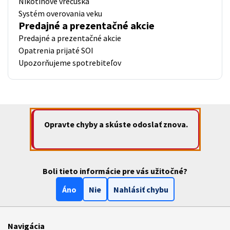
Nikotínové vrecúška
Systém overovania veku
Predajné a prezentačné akcie
Predajné a prezentačné akcie
Opatrenia prijaté SOI
Upozorňujeme spotrebiteľov
Opravte chyby a skúste odoslať znova.
Boli tieto informácie pre vás užitočné?
Áno
Nie
Nahlásiť chybu
Navigácia