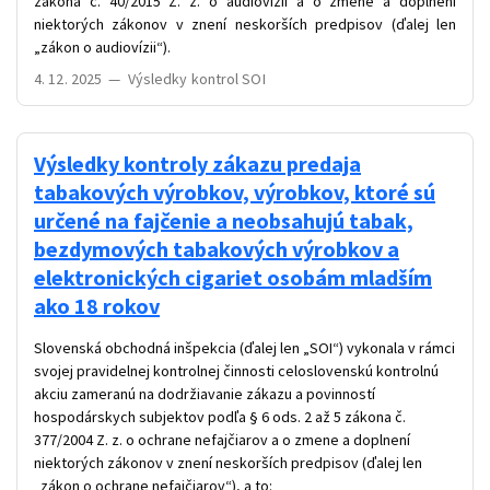
zákona č. 40/2015 Z. z. o audiovízii a o zmene a doplnení
niektorých zákonov v znení neskorších predpisov (ďalej len
„zákon o audiovízii“).
4. 12. 2025
—
Výsledky kontrol SOI
Výsledky kontroly zákazu predaja
tabakových výrobkov, výrobkov, ktoré sú
určené na fajčenie a neobsahujú tabak,
bezdymových tabakových výrobkov a
elektronických cigariet osobám mladším
ako 18 rokov
Slovenská obchodná inšpekcia (ďalej len „SOI“) vykonala v rámci
svojej pravidelnej kontrolnej činnosti celoslovenskú kontrolnú
akciu zameranú na dodržiavanie zákazu a povinností
hospodárskych subjektov podľa § 6 ods. 2 až 5 zákona č.
377/2004 Z. z. o ochrane nefajčiarov a o zmene a doplnení
niektorých zákonov v znení neskorších predpisov (ďalej len
„zákon o ochrane nefajčiarov“), a to: