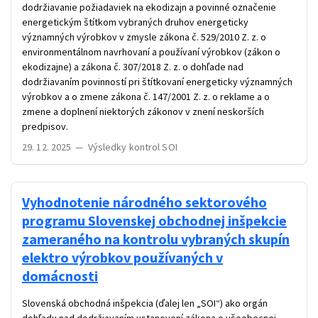
dodržiavanie požiadaviek na ekodizajn a povinné označenie
energetickým štítkom vybraných druhov energeticky
významných výrobkov v zmysle zákona č. 529/2010 Z. z. o
environmentálnom navrhovaní a používaní výrobkov (zákon o
ekodizajne) a zákona č. 307/2018 Z. z. o dohľade nad
dodržiavaním povinností pri štítkovaní energeticky významných
výrobkov a o zmene zákona č. 147/2001 Z. z. o reklame a o
zmene a doplnení niektorých zákonov v znení neskorších
predpisov.
29. 12. 2025
—
Výsledky kontrol SOI
Vyhodnotenie národného sektorového
programu Slovenskej obchodnej inšpekcie
zameraného na kontrolu vybraných skupín
elektro výrobkov používaných v
domácnosti
Slovenská obchodná inšpekcia (ďalej len „SOI“) ako orgán