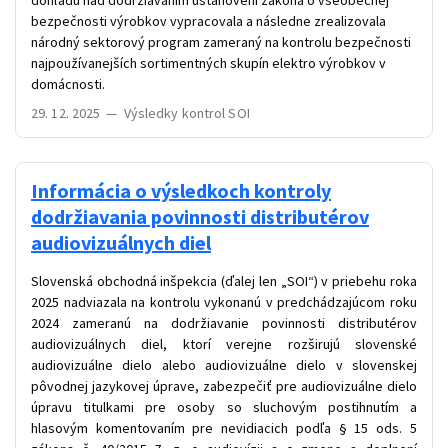
dohľadu nad dodržiavaním ustanovení zákona o všeobecnej
bezpečnosti výrobkov vypracovala a následne zrealizovala
národný sektorový program zameraný na kontrolu bezpečnosti
najpoužívanejších sortimentných skupín elektro výrobkov v
domácnosti.
29. 12. 2025
—
Výsledky kontrol SOI
Informácia o výsledkoch kontroly
dodržiavania povinnosti distributérov
audiovizuálnych diel
Slovenská obchodná inšpekcia (ďalej len „SOI“) v priebehu roka
2025 nadviazala na kontrolu vykonanú v predchádzajúcom roku
2024 zameranú na dodržiavanie povinnosti distributérov
audiovizuálnych diel, ktorí verejne rozširujú slovenské
audiovizuálne dielo alebo audiovizuálne dielo v slovenskej
pôvodnej jazykovej úprave, zabezpečiť pre audiovizuálne dielo
úpravu titulkami pre osoby so sluchovým postihnutím a
hlasovým komentovaním pre nevidiacich podľa § 15 ods. 5