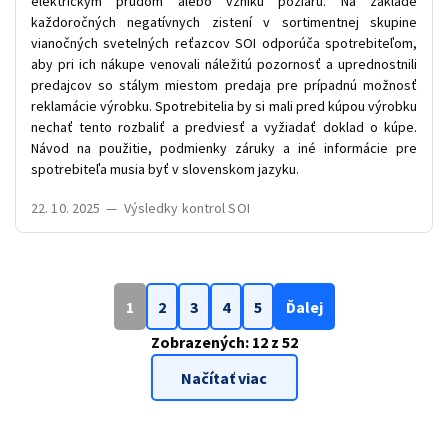
elektrickým prúdom alebo vzniku požiaru. Na základe
každoročných negatívnych zistení v sortimentnej skupine
vianočných svetelných reťazcov SOI odporúča spotrebiteľom,
aby pri ich nákupe venovali náležitú pozornosť a uprednostnili
predajcov so stálym miestom predaja pre prípadnú možnosť
reklamácie výrobku. Spotrebitelia by si mali pred kúpou výrobku
nechať tento rozbaliť a predviesť a vyžiadať doklad o kúpe.
Návod na použitie, podmienky záruky a iné informácie pre
spotrebiteľa musia byť v slovenskom jazyku.
22. 10. 2025
—
Výsledky kontrol SOI
1
2
3
4
5
Ďalej
Zobrazených:
12
z 52
Načítať viac