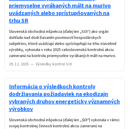
priemyselne vyrábaných mált na murivo
uvádzaných alebo sprístupňovaných na
trhu SR
Slovenská obchodná inšpekcia (ďalej len „SOI“) ako orgán
dohľadu nad dodržiavaním povinností hospodárskych
subjektov, ktoré uvádzajú alebo sprístupňujú na trhu stavebné
výrobky, vykonala v roku 2025 celoslovenskú kontrolnú akciu
zameranú na kontrolu priemyselne vyrábaných mált na murivo.
29. 12. 2025
—
Výsledky kontrol SOI
Informácia o výsledkoch kontroly
dodržiavania požiadaviek na ekodizajn
vybraných druhov energeticky významných
výrobkov
Slovenská obchodná inšpekcia (ďalej len
„SOI“
) vykonala v rámci
svojej kontrolnej činnosti kontrolnú akciu zameranú na