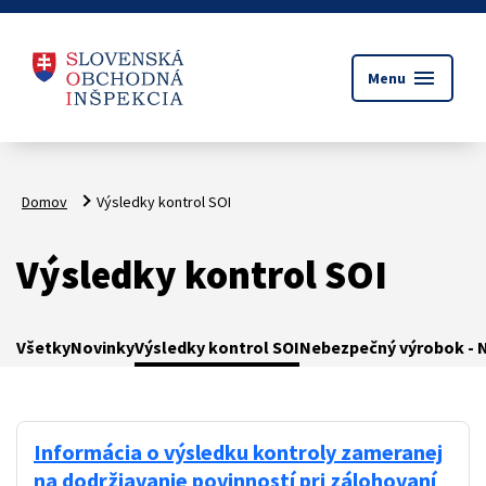
menu
Menu
Domov
Výsledky kontrol SOI
Výsledky kontrol SOI
Všetky
Novinky
Výsledky kontrol SOI
Nebezpečný výrobok - N
Informácia o výsledku kontroly zameranej
na dodržiavanie povinností pri zálohovaní