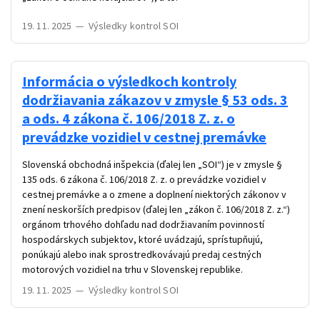
19. 11. 2025
—
Výsledky kontrol SOI
Informácia o výsledkoch kontroly
dodržiavania zákazov v zmysle § 53 ods. 3
a ods. 4 zákona č. 106/2018 Z. z. o
prevádzke vozidiel v cestnej premávke
Slovenská obchodná inšpekcia (ďalej len „SOI“) je v zmysle §
135 ods. 6 zákona č. 106/2018 Z. z. o prevádzke vozidiel v
cestnej premávke a o zmene a doplnení niektorých zákonov v
znení neskorších predpisov (ďalej len „zákon č. 106/2018 Z. z.“)
orgánom trhového dohľadu nad dodržiavaním povinností
hospodárskych subjektov, ktoré uvádzajú, sprístupňujú,
ponúkajú alebo inak sprostredkovávajú predaj cestných
motorových vozidiel na trhu v Slovenskej republike.
19. 11. 2025
—
Výsledky kontrol SOI