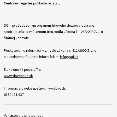
Centrálny register pohľadávok štátu
Položky
SOI - je všeobecným orgánom trhového dozoru v ochrane
spotrebiteľa na vnútornom trhu podľa zákona č. 128/2002 Z. z. o
štátnej kontrole.
Poskytovanie informácií v zmysle zákona č. 211/2000 Z. z. o
slobodnom prístupe k informáciám:
info@soi.sk
Elektronická podateľňa:
www.slovensko.sk
Informácie o nebezpečných výrobkoch:
0850 111 937
Položky
Vyhlásenie o prístupnosti