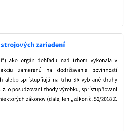
strojových zariadení
OI“) ako orgán dohľadu nad trhom vykonala v
akciu zameranú na dodržiavanie povinností
rh alebo sprístupňujú na trhu SR vybrané druhy
Z. z. o posudzovaní zhody výrobku, sprístupňovaní
iektorých zákonov (ďalej len „zákon č. 56/2018 Z.