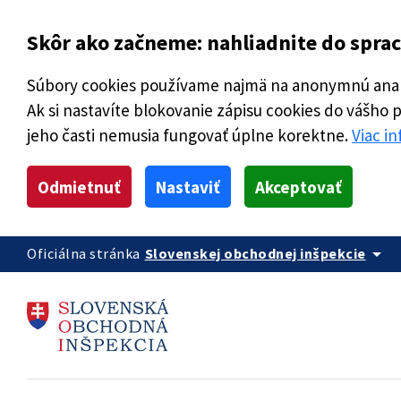
Skôr ako začneme: nahliadnite do spra
Súbory cookies používame najmä na anonymnú analý
Ak si nastavíte blokovanie zápisu cookies do vášho 
jeho časti nemusia fungovať úplne korektne.
Viac i
Odmietnuť
Nastaviť
Akceptovať
arrow_drop_down
Oficiálna stránka
Slovenskej obchodnej inšpekcie