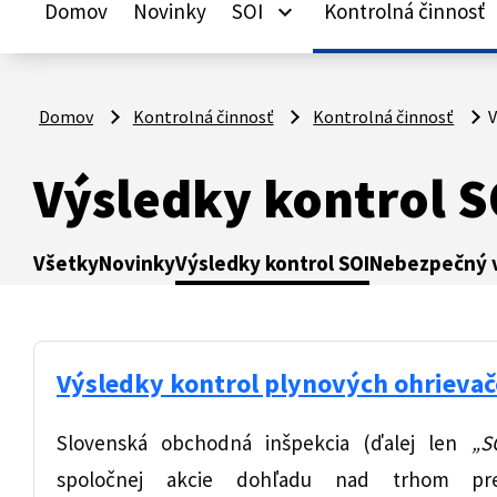
Domov
Novinky
SOI
Kontrolná činnosť
keyboard_arrow_down
ke
Domov
Kontrolná činnosť
Kontrolná činnosť
V
Výsledky kontrol SO
Všetky
Novinky
Výsledky kontrol SOI
Nebezpečný v
Výsledky kontrol plynových ohrievač
Slovenská obchodná inšpekcia (ďalej len
„S
spoločnej akcie dohľadu nad trhom p