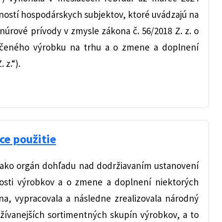
ností hospodárskych subjektov, ktoré uvádzajú na
núrové prívody v zmysle zákona č. 56/2018 Z. z. o
rčeného výrobku na trhu a o zmene a doplnení
 z.“).
ce použitie
) ako orgán dohľadu nad dodržiavaním ustanovení
nosti výrobkov a o zmene a doplnení niektorých
na, vypracovala a následne zrealizovala národný
ívanejších sortimentných skupín výrobkov, a to