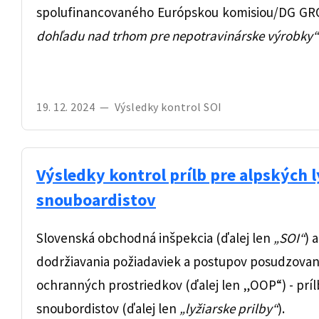
spolufinancovaného Európskou komisiou/DG GR
dohľadu nad trhom pre nepotravinárske výrobky“
19. 12. 2024
—
Výsledky kontrol SOI
Výsledky kontrol prílb pre alpských l
snouboardistov
Slovenská obchodná inšpekcia (ďalej len
„SOI“
) 
dodržiavania požiadaviek a postupov posudzovan
ochranných prostriedkov (ďalej len „OOP“) - prílb
snoubordistov (ďalej len
„lyžiarske prilby“
).