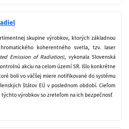
adiel
sortimentnej skupine výrobkov, ktorých základnou
chromatického koherentného svetla, tzv. laser
ated Emission of Radiation)
, vykonala Slovenská
kontrolnú akciu na celom území SR. Išlo konkrétne
toré boli vo väčšej miere notifikované do systému
lenských štátov EÚ v poslednom období. Cieľom
ti týchto výrobkov so zreteľom na ich bezpečnosť