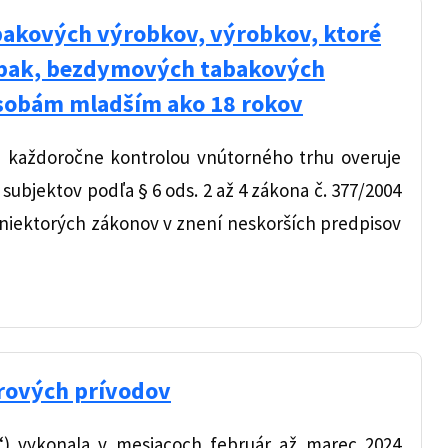
bakových výrobkov, výrobkov, ktoré
tabak, bezdymových tabakových
osobám mladším ako 18 rokov
) každoročne kontrolou vnútorného trhu overuje
ubjektov podľa § 6 ods. 2 až 4 zákona č. 377/2004
í niektorých zákonov v znení neskorších predpisov
úrových prívodov
“) vykonala v mesiacoch február až marec 2024