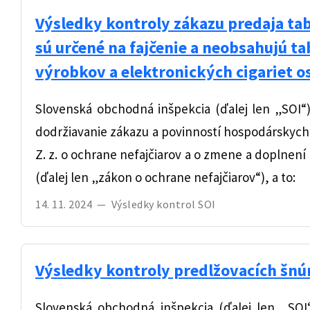
Výsledky kontroly zákazu predaja ta
sú určené na fajčenie a neobsahujú 
výrobkov a elektronických cigariet 
Slovenská obchodná inšpekcia (ďalej len „SOI“
dodržiavanie zákazu a povinností hospodárskych s
Z. z. o ochrane nefajčiarov a o zmene a doplnen
(ďalej len „zákon o ochrane nefajčiarov“), a to:
14. 11. 2024
—
Výsledky kontrol SOI
Výsledky kontroly predlžovacích šn
Slovenská obchodná inšpekcia (ďalej len „SOI