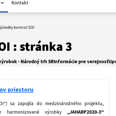
Kontakt
yboard_arrow_down
ýsledky kontrol SOI
I : stránka 3
ýrobok - Národný trh SR
Informácie pre verejnosť
Up
ov priestoru
OI“)
sa zapojila do medzinárodného projektu,
re harmonizované výrobky
„JAHARP2020-3“