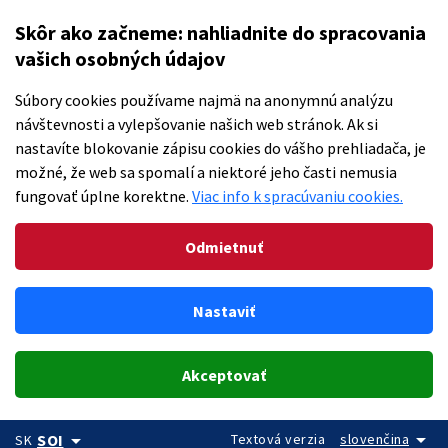
Skôr ako začneme: nahliadnite do spracovania
vašich osobných údajov
Súbory cookies používame najmä na anonymnú analýzu
návštevnosti a vylepšovanie našich web stránok. Ak si
nastavíte blokovanie zápisu cookies do vášho prehliadača, je
možné, že web sa spomalí a niektoré jeho časti nemusia
fungovať úplne korektne.
Viac info k spracúvaniu cookies.
Odmietnuť
Nastaviť
Akceptovať
arrow_drop_down
arrow_drop_down
Textová verzia
slovenčina
SOI
SK