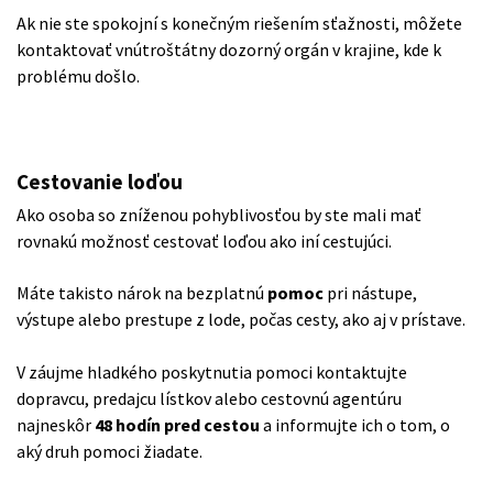
Ak nie ste spokojní s konečným riešením sťažnosti, môžete
kontaktovať vnútroštátny dozorný orgán v krajine, kde k
problému došlo.
Cestovanie loďou
Ako osoba so zníženou pohyblivosťou by ste mali mať
rovnakú možnosť cestovať loďou ako iní cestujúci.
Máte takisto nárok na bezplatnú
pomoc
pri nástupe,
výstupe alebo prestupe z lode, počas cesty, ako aj v prístave.
V záujme hladkého poskytnutia pomoci kontaktujte
dopravcu, predajcu lístkov alebo cestovnú agentúru
najneskôr
48 hodín pred cestou
a informujte ich o tom, o
aký druh pomoci žiadate.