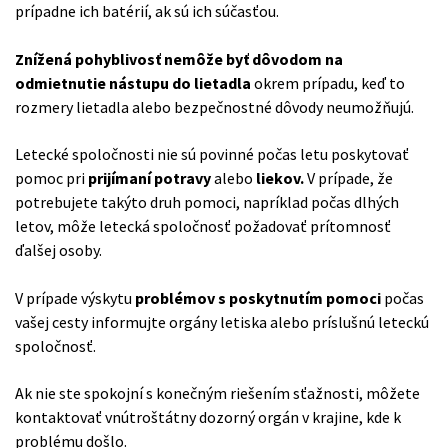
prípadne ich batérií, ak sú ich súčasťou.
Znížená pohyblivosť nemôže byť dôvodom na
odmietnutie nástupu do lietadla
okrem prípadu, keď to
rozmery lietadla alebo bezpečnostné dôvody neumožňujú.
Letecké spoločnosti nie sú povinné počas letu poskytovať
pomoc pri
prijímaní potravy
alebo
liekov.
V prípade, že
potrebujete takýto druh pomoci, napríklad počas dlhých
letov, môže letecká spoločnosť požadovať prítomnosť
ďalšej osoby.
V prípade výskytu
problémov s poskytnutím pomoci
počas
vašej cesty informujte orgány letiska alebo príslušnú leteckú
spoločnosť.
Ak nie ste spokojní s konečným riešením sťažnosti, môžete
kontaktovať vnútroštátny dozorný orgán v krajine, kde k
problému došlo.