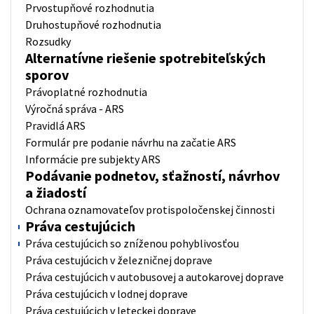
Prvostupňové rozhodnutia
Druhostupňové rozhodnutia
Rozsudky
Alternatívne riešenie spotrebiteľských
sporov
Právoplatné rozhodnutia
Výročná správa - ARS
Pravidlá ARS
Formulár pre podanie návrhu na začatie ARS
Informácie pre subjekty ARS
Podávanie podnetov, sťažností, návrhov
a žiadostí
Ochrana oznamovateľov protispoločenskej činnosti
Práva cestujúcich
Práva cestujúcich so zníženou pohyblivosťou
Práva cestujúcich v železničnej doprave
Práva cestujúcich v autobusovej a autokarovej doprave
Práva cestujúcich v lodnej doprave
Práva cestujúcich v leteckej doprave