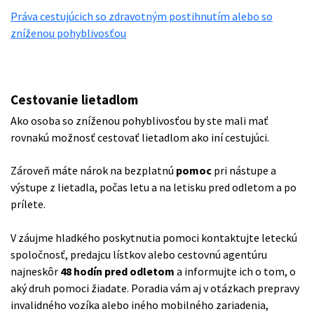
Práva cestujúcich so zdravotným postihnutím alebo so
zníženou pohyblivosťou
Cestovanie lietadlom
Ako osoba so zníženou pohyblivosťou by ste mali mať
rovnakú možnosť cestovať lietadlom ako iní cestujúci.
Zároveň máte nárok na bezplatnú
pomoc
pri nástupe a
výstupe z lietadla, počas letu a na letisku pred odletom a po
prílete.
V záujme hladkého poskytnutia pomoci kontaktujte leteckú
spoločnosť, predajcu lístkov alebo cestovnú agentúru
najneskôr
48 hodín pred odletom
a informujte ich o tom, o
aký druh pomoci žiadate. Poradia vám aj v otázkach prepravy
invalidného vozíka alebo iného mobilného zariadenia,