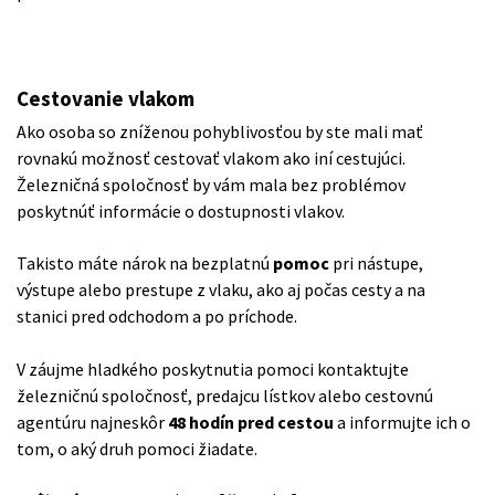
Cestovanie vlakom
Ako osoba so zníženou pohyblivosťou by ste mali mať
rovnakú možnosť cestovať vlakom ako iní cestujúci.
Železničná spoločnosť by vám mala bez problémov
poskytnúť informácie o dostupnosti vlakov.
Takisto máte nárok na bezplatnú
pomoc
pri nástupe,
výstupe alebo prestupe z vlaku, ako aj počas cesty a na
stanici pred odchodom a po príchode.
V záujme hladkého poskytnutia pomoci kontaktujte
železničnú spoločnosť, predajcu lístkov alebo cestovnú
agentúru najneskôr
48 hodín pred cestou
a informujte ich o
tom, o aký druh pomoci žiadate.