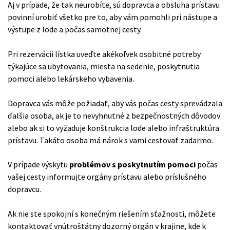
Aj v prípade, že tak neurobíte, sú dopravca a obsluha prístavu
povinní urobiť všetko pre to, aby vám pomohli pri nástupe a
výstupe z lode a počas samotnej cesty.
Pri rezervácii lístka uveďte akékoľvek osobitné potreby
týkajúce sa ubytovania, miesta na sedenie, poskytnutia
pomoci alebo lekárskeho vybavenia.
Dopravca vás môže požiadať, aby vás počas cesty sprevádzala
ďalšia osoba, ak je to nevyhnutné z bezpečnostných dôvodov
alebo ak si to vyžaduje konštrukcia lode alebo infraštruktúra
prístavu. Takáto osoba má nárok s vami cestovať zadarmo.
V prípade výskytu
problémov s poskytnutím pomoci
počas
vašej cesty informujte orgány prístavu alebo príslušného
dopravcu.
Ak nie ste spokojní s konečným riešením sťažnosti, môžete
kontaktovať vnútroštátny dozorný orgán v krajine, kde k