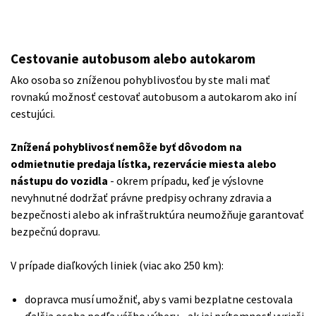
Cestovanie autobusom alebo autokarom
Ako osoba so zníženou pohyblivosťou by ste mali mať
rovnakú možnosť cestovať autobusom a autokarom ako iní
cestujúci.
Znížená pohyblivosť nemôže byť dôvodom na
odmietnutie predaja lístka, rezervácie miesta alebo
nástupu do vozidla
- okrem prípadu, keď je výslovne
nevyhnutné dodržať právne predpisy ochrany zdravia a
bezpečnosti alebo ak infraštruktúra neumožňuje garantovať
bezpečnú dopravu.
V prípade diaľkových liniek (viac ako 250 km):
dopravca musí umožniť, aby s vami bezplatne cestovala
ďalšia osoba podľa vášho výberu - ak jej prítomnosť vyrieši