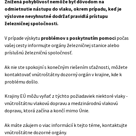
Znížená pohyblivosť nemôže byť dôvodom na
odmietnutie nástupu do vlaku, okrem prípadu, keď je
výslovne nevyhnutné dodržať pravidlá prístupu
železničnej spoločnosti.
V prípade výskytu
problémov s poskytnutím pomoci
počas
vašej cesty informujte orgány železničnej stanice alebo
príslušnú železničnú spoločnosť.
Ak nie ste spokojní s konečným riešením sťažnosti, môžete
kontaktovať vnútroštátny dozorný orgán v krajine, kde k
problému došlo.
Krajiny EÚ môžu vyňať z týchto požiadaviek niektoré vlaky -
vnútroštátnu vlakovú dopravu a medzinárodnú vlakovú
dopravu, ktorá začína a končí mimo Únie.
Ak máte záujem o viac informácií k tejto téme, kontaktujte
vnútroštátne dozorné orgány.