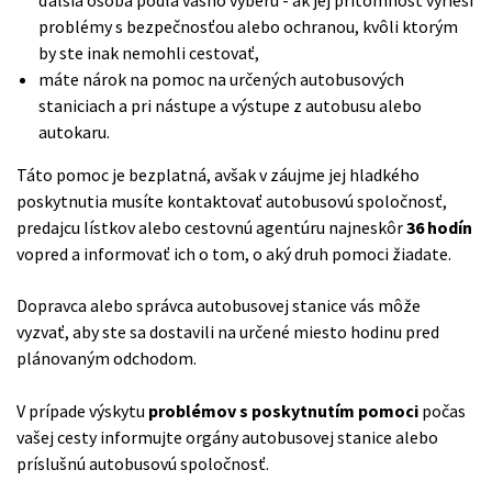
problémy s bezpečnosťou alebo ochranou, kvôli ktorým
by ste inak nemohli cestovať,
máte nárok na pomoc na určených autobusových
staniciach a pri nástupe a výstupe z autobusu alebo
autokaru.
Táto pomoc je bezplatná, avšak v záujme jej hladkého
poskytnutia musíte kontaktovať autobusovú spoločnosť,
predajcu lístkov alebo cestovnú agentúru najneskôr
36 hodín
vopred a informovať ich o tom, o aký druh pomoci žiadate.
Dopravca alebo správca autobusovej stanice vás môže
vyzvať, aby ste sa dostavili na určené miesto hodinu pred
plánovaným odchodom.
V prípade výskytu
problémov s poskytnutím pomoci
počas
vašej cesty informujte orgány autobusovej stanice alebo
príslušnú autobusovú spoločnosť.