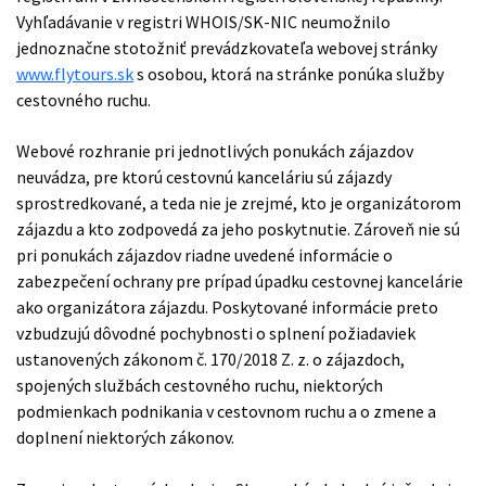
Vyhľadávanie v registri WHOIS/SK-NIC neumožnilo
jednoznačne stotožniť prevádzkovateľa webovej stránky
www.flytours.sk
s osobou, ktorá na stránke ponúka služby
cestovného ruchu.
Webové rozhranie pri jednotlivých ponukách zájazdov
neuvádza, pre ktorú cestovnú kanceláriu sú zájazdy
sprostredkované, a teda nie je zrejmé, kto je organizátorom
zájazdu a kto zodpovedá za jeho poskytnutie. Zároveň nie sú
pri ponukách zájazdov riadne uvedené informácie o
zabezpečení ochrany pre prípad úpadku cestovnej kancelárie
ako organizátora zájazdu. Poskytované informácie preto
vzbudzujú dôvodné pochybnosti o splnení požiadaviek
ustanovených zákonom č. 170/2018 Z. z. o zájazdoch,
spojených službách cestovného ruchu, niektorých
podmienkach podnikania v cestovnom ruchu a o zmene a
doplnení niektorých zákonov.