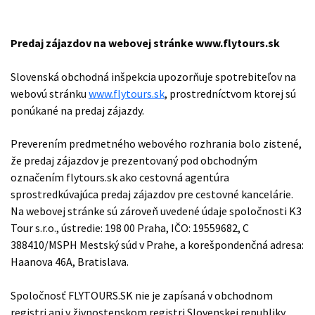
Predaj zájazdov na webovej stránke www.flytours.sk
Slovenská obchodná inšpekcia upozorňuje spotrebiteľov na
webovú stránku
www.flytours.sk
, prostredníctvom ktorej sú
ponúkané na predaj zájazdy.
Preverením predmetného webového rozhrania bolo zistené,
že predaj zájazdov je prezentovaný pod obchodným
označením flytours.sk ako cestovná agentúra
sprostredkúvajúca predaj zájazdov pre cestovné kancelárie.
Na webovej stránke sú zároveň uvedené údaje spoločnosti K3
Tour s.r.o., ústredie: 198 00 Praha, IČO: 19559682, C
388410/MSPH Mestský súd v Prahe, a korešpondenčná adresa:
Haanova 46A, Bratislava.
Spoločnosť FLYTOURS.SK nie je zapísaná v obchodnom
registri ani v živnostenskom registri Slovenskej republiky.