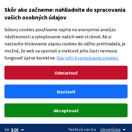
Skôr ako začneme: nahliadnite do spracovania
vašich osobných údajov
Súbory cookies používame najmä na anonymnú analýzu
návštevnosti a vylepšovanie našich web stránok. Ak si
nastavíte blokovanie zápisu cookies do vášho prehliadača, je
možné, že web sa spomalí a niektoré jeho časti nemusia
fungovať úplne korektne.
Viac info k spracúvaniu cookies.
Odmietnuť
Nastaviť
Akceptovať
arrow_drop_down
arrow_drop_down
Textová verzia
slovenčina
SOI
SK