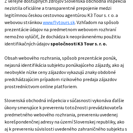
Z verejne dostupných zdrojov Slovenská obchodná inšpekcia
nezistila oficiálne a transparentné prepojenie medzi
legitímnou českou cestovnou agentúrou K3 Tour s. r. o. a
webovou stránkou
www.flytours.sk
. Vzhľadom na spôsob
prezentácie údajov na predmetnom webovom rozhraní
nemožno vylúčiť, že dochádza k neoprávnenému použitiu
identifikačných údajov
spoločnosti
K3 Tour s. r. o.
Obsah webového rozhrania, spôsob prezentácie ponúk,
nejasná identifikácia subjektu ponúkajúceho zájazdy, ako aj
neobvykle nízke ceny zájazdov vykazujú znaky obdobné
predchádzajúcim prípadom rizikového predaja zájazdov
prostredníctvom online platforiem.
Slovenská obchodná inšpekcia v súčasnosti vykonáva ďalšie
úkony smerujúce k prevereniu totožnosti prevádzkovateľa
predmetného webového rozhrania, prevereniu uvedenej
korešpondenčnej adresy na území Slovenskej republiky, ako
aj k prevereniu súvislosti uvedeného zahraničného subjektu s