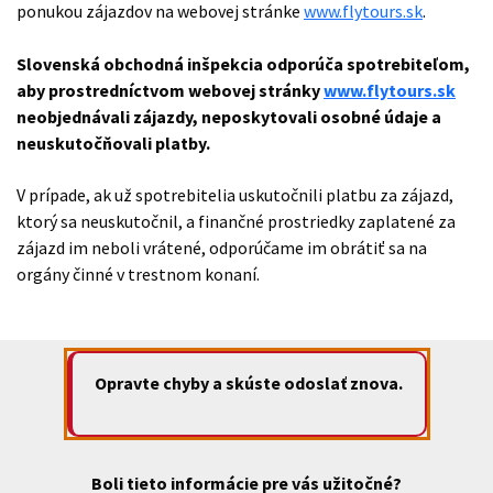
ponukou zájazdov na webovej stránke
www.flytours.sk
.
Slovenská obchodná inšpekcia odporúča spotrebiteľom,
aby prostredníctvom webovej stránky
www.flytours.sk
neobjednávali zájazdy, neposkytovali osobné údaje a
neuskutočňovali platby.
V prípade, ak už spotrebitelia uskutočnili platbu za zájazd,
ktorý sa neuskutočnil, a finančné prostriedky zaplatené za
zájazd im neboli vrátené, odporúčame im obrátiť sa na
orgány činné v trestnom konaní.
Opravte chyby a skúste odoslať znova.
Boli tieto informácie pre vás užitočné?