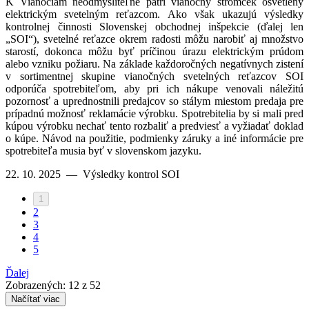
K Vianociam neodmysliteľne patrí vianočný stromček osvetlený
elektrickým svetelným reťazcom. Ako však ukazujú výsledky
kontrolnej činnosti Slovenskej obchodnej inšpekcie (ďalej len
„SOI“), svetelné reťazce okrem radosti môžu narobiť aj množstvo
starostí, dokonca môžu byť príčinou úrazu elektrickým prúdom
alebo vzniku požiaru. Na základe každoročných negatívnych zistení
v sortimentnej skupine vianočných svetelných reťazcov SOI
odporúča spotrebiteľom, aby pri ich nákupe venovali náležitú
pozornosť a uprednostnili predajcov so stálym miestom predaja pre
prípadnú možnosť reklamácie výrobku. Spotrebitelia by si mali pred
kúpou výrobku nechať tento rozbaliť a predviesť a vyžiadať doklad
o kúpe. Návod na použitie, podmienky záruky a iné informácie pre
spotrebiteľa musia byť v slovenskom jazyku.
22. 10. 2025
—
Výsledky kontrol SOI
1
2
3
4
5
Ďalej
Zobrazených:
12
z 52
Načítať viac