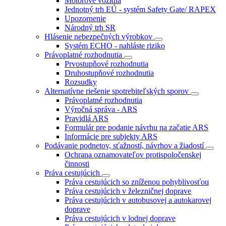
Motorové vozidlá
Jednotný trh EÚ - systém Safety Gate/ RAPEX
Upozornenie
Národný trh SR
Hlásenie nebezpečných výrobkov
Systém ECHO - nahláste riziko
Právoplatné rozhodnutia
Prvostupňové rozhodnutia
Druhostupňové rozhodnutia
Rozsudky
Alternatívne riešenie spotrebiteľských sporov
Právoplatné rozhodnutia
Výročná správa - ARS
Pravidlá ARS
Formulár pre podanie návrhu na začatie ARS
Informácie pre subjekty ARS
Podávanie podnetov, sťažností, návrhov a žiadostí
Ochrana oznamovateľov protispoločenskej
činnosti
Práva cestujúcich
Práva cestujúcich so zníženou pohyblivosťou
Práva cestujúcich v železničnej doprave
Práva cestujúcich v autobusovej a autokarovej
doprave
Práva cestujúcich v lodnej doprave