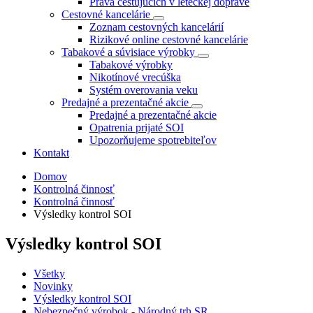
Práva cestujúcich v leteckej doprave
Cestovné kancelárie
Zoznam cestovných kancelárií
Rizikové online cestovné kancelárie
Tabakové a súvisiace výrobky
Tabakové výrobky
Nikotínové vrecúška
Systém overovania veku
Predajné a prezentačné akcie
Predajné a prezentačné akcie
Opatrenia prijaté SOI
Upozorňujeme spotrebiteľov
Kontakt
Domov
Kontrolná činnosť
Kontrolná činnosť
Výsledky kontrol SOI
Výsledky kontrol SOI
Všetky
Novinky
Výsledky kontrol SOI
Nebezpečný výrobok - Národný trh SR