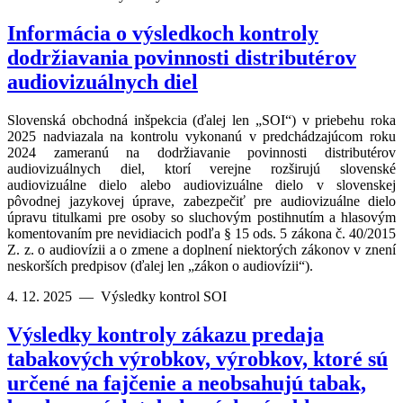
Informácia o výsledkoch kontroly
dodržiavania povinnosti distributérov
audiovizuálnych diel
Slovenská obchodná inšpekcia (ďalej len „SOI“) v priebehu roka
2025 nadviazala na kontrolu vykonanú v predchádzajúcom roku
2024 zameranú na dodržiavanie povinnosti distributérov
audiovizuálnych diel, ktorí verejne rozširujú slovenské
audiovizuálne dielo alebo audiovizuálne dielo v slovenskej
pôvodnej jazykovej úprave, zabezpečiť pre audiovizuálne dielo
úpravu titulkami pre osoby so sluchovým postihnutím a hlasovým
komentovaním pre nevidiacich podľa § 15 ods. 5 zákona č. 40/2015
Z. z. o audiovízii a o zmene a doplnení niektorých zákonov v znení
neskorších predpisov (ďalej len „zákon o audiovízii“).
4. 12. 2025
—
Výsledky kontrol SOI
Výsledky kontroly zákazu predaja
tabakových výrobkov, výrobkov, ktoré sú
určené na fajčenie a neobsahujú tabak,