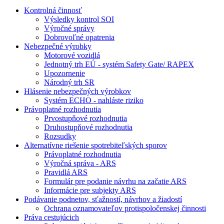
Kontrolná činnosť
Výsledky kontrol SOI
Výročné správy
Dobrovoľné opatrenia
Nebezpečné výrobky
Motorové vozidlá
Jednotný trh EÚ - systém Safety Gate/ RAPEX
Upozornenie
Národný trh SR
Hlásenie nebezpečných výrobkov
Systém ECHO - nahláste riziko
Právoplatné rozhodnutia
Prvostupňové rozhodnutia
Druhostupňové rozhodnutia
Rozsudky
Alternatívne riešenie spotrebiteľských sporov
Právoplatné rozhodnutia
Výročná správa - ARS
Pravidlá ARS
Formulár pre podanie návrhu na začatie ARS
Informácie pre subjekty ARS
Podávanie podnetov, sťažností, návrhov a žiadostí
Ochrana oznamovateľov protispoločenskej činnosti
Práva cestujúcich