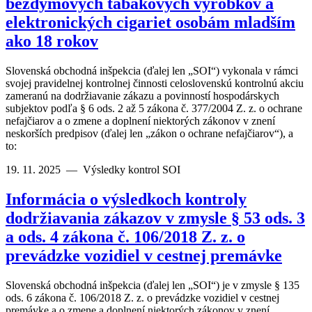
bezdymových tabakových výrobkov a
elektronických cigariet osobám mladším
ako 18 rokov
Slovenská obchodná inšpekcia (ďalej len „SOI“) vykonala v rámci
svojej pravidelnej kontrolnej činnosti celoslovenskú kontrolnú akciu
zameranú na dodržiavanie zákazu a povinností hospodárskych
subjektov podľa § 6 ods. 2 až 5 zákona č. 377/2004 Z. z. o ochrane
nefajčiarov a o zmene a doplnení niektorých zákonov v znení
neskorších predpisov (ďalej len „zákon o ochrane nefajčiarov“), a
to:
19. 11. 2025
—
Výsledky kontrol SOI
Informácia o výsledkoch kontroly
dodržiavania zákazov v zmysle § 53 ods. 3
a ods. 4 zákona č. 106/2018 Z. z. o
prevádzke vozidiel v cestnej premávke
Slovenská obchodná inšpekcia (ďalej len „SOI“) je v zmysle § 135
ods. 6 zákona č. 106/2018 Z. z. o prevádzke vozidiel v cestnej
premávke a o zmene a doplnení niektorých zákonov v znení