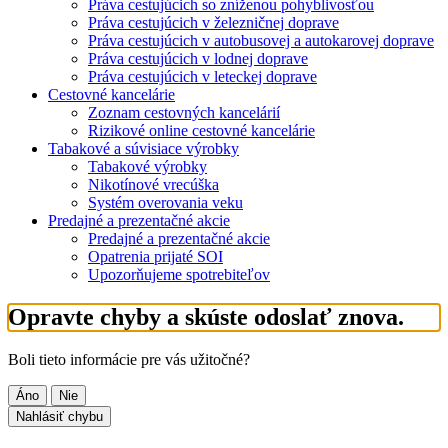
Práva cestujúcich so zníženou pohyblivosťou
Práva cestujúcich v železničnej doprave
Práva cestujúcich v autobusovej a autokarovej doprave
Práva cestujúcich v lodnej doprave
Práva cestujúcich v leteckej doprave
Cestovné kancelárie
Zoznam cestovných kancelárií
Rizikové online cestovné kancelárie
Tabakové a súvisiace výrobky
Tabakové výrobky
Nikotínové vrecúška
Systém overovania veku
Predajné a prezentačné akcie
Predajné a prezentačné akcie
Opatrenia prijaté SOI
Upozorňujeme spotrebiteľov
Opravte chyby a skúste odoslať znova.
Boli tieto informácie pre vás užitočné?
Áno
Nie
Nahlásiť chybu