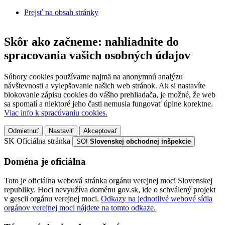
Prejsť na obsah stránky
Skôr ako začneme: nahliadnite do
spracovania vašich osobných údajov
Súbory cookies používame najmä na anonymnú analýzu
návštevnosti a vylepšovanie našich web stránok. Ak si nastavíte
blokovanie zápisu cookies do vášho prehliadača, je možné, že web
sa spomalí a niektoré jeho časti nemusia fungovať úplne korektne.
Viac info k spracúvaniu cookies.
Odmietnuť
Nastaviť
Akceptovať
SK
Oficiálna stránka
SOI
Slovenskej obchodnej inšpekcie
Doména je oficiálna
Toto je oficiálna webová stránka orgánu verejnej moci Slovenskej
republiky. Hoci nevyužíva doménu gov.sk, ide o schválený projekt
v gescii orgánu verejnej moci.
Odkazy na jednotlivé webové sídla
orgánov verejnej moci nájdete na tomto odkaze.