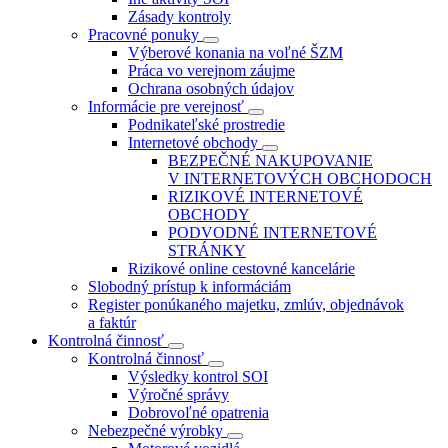
Zásady kontroly
Pracovné ponuky
Výberové konania na voľné ŠZM
Práca vo verejnom záujme
Ochrana osobných údajov
Informácie pre verejnosť
Podnikateľské prostredie
Internetové obchody
BEZPEČNÉ NAKUPOVANIE
V INTERNETOVÝCH OBCHODOCH
RIZIKOVÉ INTERNETOVÉ
OBCHODY
PODVODNÉ INTERNETOVÉ
STRÁNKY
Rizikové online cestovné kancelárie
Slobodný prístup k informáciám
Register ponúkaného majetku, zmlúv, objednávok
a faktúr
Kontrolná činnosť
Kontrolná činnosť
Výsledky kontrol SOI
Výročné správy
Dobrovoľné opatrenia
Nebezpečné výrobky