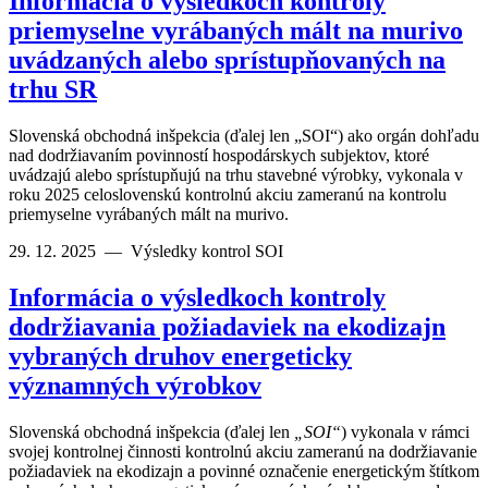
Informácia o výsledkoch kontroly
priemyselne vyrábaných mált na murivo
uvádzaných alebo sprístupňovaných na
trhu SR
Slovenská obchodná inšpekcia (ďalej len „SOI“) ako orgán dohľadu
nad dodržiavaním povinností hospodárskych subjektov, ktoré
uvádzajú alebo sprístupňujú na trhu stavebné výrobky, vykonala v
roku 2025 celoslovenskú kontrolnú akciu zameranú na kontrolu
priemyselne vyrábaných mált na murivo.
29. 12. 2025
—
Výsledky kontrol SOI
Informácia o výsledkoch kontroly
dodržiavania požiadaviek na ekodizajn
vybraných druhov energeticky
významných výrobkov
Slovenská obchodná inšpekcia (ďalej len
„SOI“
) vykonala v rámci
svojej kontrolnej činnosti kontrolnú akciu zameranú na dodržiavanie
požiadaviek na ekodizajn a povinné označenie energetickým štítkom