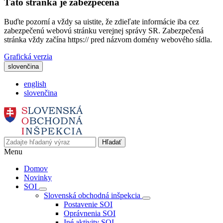
Táto stránka je zabezpečená
Buďte pozorní a vždy sa uistite, že zdieľate informácie iba cez
zabezpečenú webovú stránku verejnej správy SR. Zabezpečená
stránka vždy začína https:// pred názvom domény webového sídla.
Grafická verzia
slovenčina
english
slovenčina
Hľadať
Menu
Domov
Novinky
SOI
Slovenská obchodná inšpekcia
Postavenie SOI
Oprávnenia SOI
Iné aktivity SOI