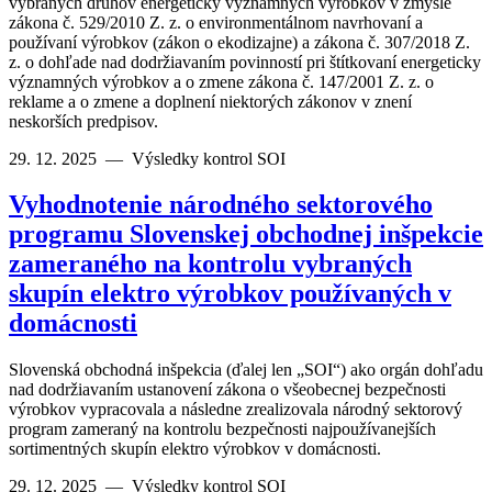
vybraných druhov energeticky významných výrobkov v zmysle
zákona č. 529/2010 Z. z. o environmentálnom navrhovaní a
používaní výrobkov (zákon o ekodizajne) a zákona č. 307/2018 Z.
z. o dohľade nad dodržiavaním povinností pri štítkovaní energeticky
významných výrobkov a o zmene zákona č. 147/2001 Z. z. o
reklame a o zmene a doplnení niektorých zákonov v znení
neskorších predpisov.
29. 12. 2025
—
Výsledky kontrol SOI
Vyhodnotenie národného sektorového
programu Slovenskej obchodnej inšpekcie
zameraného na kontrolu vybraných
skupín elektro výrobkov používaných v
domácnosti
Slovenská obchodná inšpekcia (ďalej len „SOI“) ako orgán dohľadu
nad dodržiavaním ustanovení zákona o všeobecnej bezpečnosti
výrobkov vypracovala a následne zrealizovala národný sektorový
program zameraný na kontrolu bezpečnosti najpoužívanejších
sortimentných skupín elektro výrobkov v domácnosti.
29. 12. 2025
—
Výsledky kontrol SOI