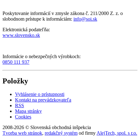
Poskytovanie informácií v zmysle zákona č. 211/2000 Z. z. o
slobodnom prístupe k informáciám:
info@soi.sk
Elektronická podateľňa:
www.slovensko.sk
Informácie o nebezpečných výrobkoch:
0850 111 937
Položky
Vyhlásenie o prístupnosti
Kontakt na prevádzkovateľa
RSS
Mapa stránky
Cookies
2008-2026 © Slovenská obchodná inšpekcia
Tvorba web stránok
,
redakčný systém
od firmy
AlejTech, spol. s r.o.