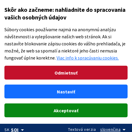
Skôr ako začneme: nahliadnite do spracovania
vašich osobných údajov
Súbory cookies používame najmä na anonymnú analýzu
návštevnosti a vylepšovanie našich web stránok. Ak si
nastavíte blokovanie zápisu cookies do vášho prehliadača, je
možné, že web sa spomalí a niektoré jeho časti nemusia
fungovať úplne korektne.
Viac info k spracúvaniu cookies.
Odmietnuť
Nastaviť
Akceptovať
arrow_drop_down
arrow_drop_down
Textová verzia
slovenčina
SOI
SK