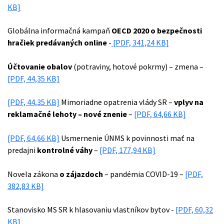
KB]
Globálna informačná kampaň
OECD 2020 o bezpečnosti
hračiek predávaných online
-
[PDF, 341,24 KB]
Účtovanie obalov
(potraviny, hotové pokrmy) – zmena –
[PDF, 44,35 KB]
[PDF, 44,35 KB]
Mimoriadne opatrenia vlády SR –
vplyv na
reklamačné lehoty – nové znenie
–
[PDF, 64,66 KB]
[PDF, 64,66 KB]
Usmernenie ÚNMS k povinnosti mať na
predajni
kontrolné váhy
–
[PDF, 177,94 KB]
Novela zákona
o zájazdoch
– pandémia COVID-19 –
[PDF,
382,83 KB]
Stanovisko MS SR k hlasovaniu vlastníkov bytov -
[PDF, 60,32
KB]