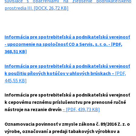
súvisiace s opatreniami na zlepšenie podnikateľského
prostredia III.
[DOCX, 26,72 KB]
Informácia pre spotrebiteľskú a podnikateľskú verejnosť
- upozornenie na spoločnosť CO a Servis, s. r. o. -
[PDF,
368,51 KB]
Informácia pre spotrebiteľskú a podnikateľskú verejnosť
k použitiu pílových kotúčov v uhlových brúskach
–
[PDF,
445,55 KB]
Informácia pre spotrebiteľskú a podnikateľskú verejnosť
k cepovému reznému príslušenstvu pre prenosné ručné
nástroje na rezanie drevín
–
[PDF, 439,73 KB]
Oznamovacia povinnosť v zmysle zákona č. 89/2016 Z. z. o
výrobe, označovaní a predaji tabakových výrobkov a