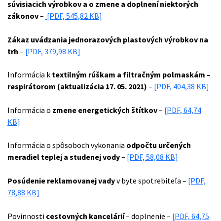
súvisiacich výrobkov
a o zmene a doplnení niektorých
zákonov
–
[PDF, 545,82 KB]
Zákaz uvádzania jednorazových plastových výrobkov na
trh
–
[PDF, 379,98 KB]
Informácia k
textilným rúškam a filtračným polmaskám –
respirátorom
(aktualizácia 17. 05. 2021)
–
[PDF, 404,38 KB]
Informácia o
zmene energetických štítkov
–
[PDF, 64,74
KB]
Informácia o spôsoboch vykonania
odpočtu určených
meradiel teplej a studenej vody
–
[PDF, 58,08 KB]
Posúdenie reklamovanej vady
v byte spotrebiteľa –
[PDF,
78,88 KB]
Povinnosti
cestovných kancelárií
– doplnenie –
[PDF, 64,75