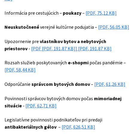
Informácia pre cestujúcich –
poukazy
–
[PDF, 75,12 KB]
Neuskutočnené
verejné kultúrne podujatia –
[PDF, 56,05 KB]
Upozornenie pre
vlastníkov bytov a nebytových
priestorov
-
[PDF
[PDF, 191,87 KB]
]
[PDF, 191,87 KB]
Rozsah služieb poskytovaných
e-shopmi
počas pandémie –
[PDF, 58,44 KB]
Odporúčanie
správcom bytových domov
–
[PDF, 61,26 KB]
Povinnosti správcov bytových domov počas
mimoriadnej
situácie
-
[PDF, 62,71 KB]
Legislatívne povinnosti podnikateľov pri predaji
antibakteriálnych gélov
–
[PDF, 626,51 KB]