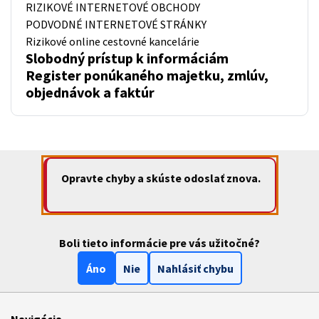
RIZIKOVÉ INTERNETOVÉ OBCHODY
PODVODNÉ INTERNETOVÉ STRÁNKY
Rizikové online cestovné kancelárie
Slobodný prístup k informáciám
Register ponúkaného majetku, zmlúv,
objednávok a faktúr
Opravte chyby a skúste odoslať znova.
Boli tieto informácie pre vás užitočné?
Áno
Nie
Nahlásiť chybu
Navigácia