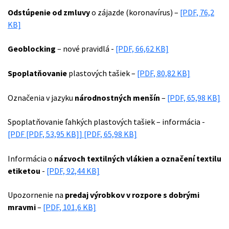
Odstúpenie od zmluvy
o zájazde (koronavírus) –
[PDF, 76,2
KB]
Geoblocking
– nové pravidlá -
[PDF, 66,62 KB]
Spoplatňovanie
plastových tašiek –
[PDF, 80,82 KB]
Označenia v jazyku
národnostných menšín
–
[PDF, 65,98 KB]
Spoplatňovanie ľahkých plastových tašiek – informácia -
[PDF
[PDF, 53,95 KB]
]
[PDF, 65,98 KB]
Informácia o
názvoch textilných vlákien a označení textilu
etiketou
-
[PDF, 92,44 KB]
Upozornenie na
predaj výrobkov v rozpore s dobrými
mravmi
–
[PDF, 101,6 KB]