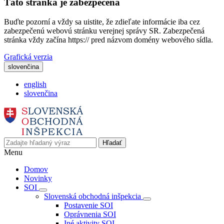
Táto stránka je zabezpečená
Buďte pozorní a vždy sa uistite, že zdieľate informácie iba cez
zabezpečenú webovú stránku verejnej správy SR. Zabezpečená
stránka vždy začína https:// pred názvom domény webového sídla.
Grafická verzia
slovenčina
english
slovenčina
Hľadať
Menu
Domov
Novinky
SOI
Slovenská obchodná inšpekcia
Postavenie SOI
Oprávnenia SOI
Iné aktivity SOI