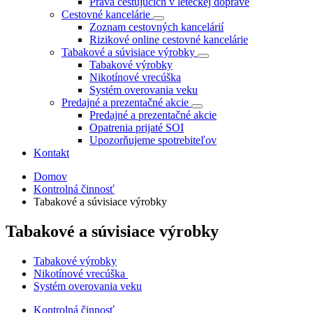
Práva cestujúcich v leteckej doprave
Cestovné kancelárie
Zoznam cestovných kancelárií
Rizikové online cestovné kancelárie
Tabakové a súvisiace výrobky
Tabakové výrobky
Nikotínové vrecúška
Systém overovania veku
Predajné a prezentačné akcie
Predajné a prezentačné akcie
Opatrenia prijaté SOI
Upozorňujeme spotrebiteľov
Kontakt
Domov
Kontrolná činnosť
Tabakové a súvisiace výrobky
Tabakové a súvisiace výrobky
Tabakové výrobky
Nikotínové vrecúška
Systém overovania veku
Kontrolná činnosť