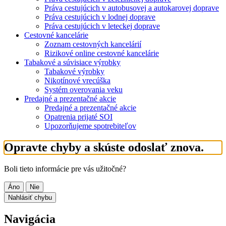
Práva cestujúcich v autobusovej a autokarovej doprave
Práva cestujúcich v lodnej doprave
Práva cestujúcich v leteckej doprave
Cestovné kancelárie
Zoznam cestovných kancelárií
Rizikové online cestovné kancelárie
Tabakové a súvisiace výrobky
Tabakové výrobky
Nikotínové vrecúška
Systém overovania veku
Predajné a prezentačné akcie
Predajné a prezentačné akcie
Opatrenia prijaté SOI
Upozorňujeme spotrebiteľov
Opravte chyby a skúste odoslať znova.
Boli tieto informácie pre vás užitočné?
Áno
Nie
Nahlásiť chybu
Navigácia