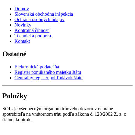
Domov
Slovenská obchodná inšpekcia
Ochrana osobných údajov
Novinky
Kontrolná činnosť
Technická podpora
Kontakt
Ostatné
Elektronická podateľňa
Register ponúkaného majetku štátu
Centrálny register pohľadávok štátu
Položky
SOI - je všeobecným orgánom trhového dozoru v ochrane
spotrebiteľa na vnútornom trhu podľa zákona č. 128/2002 Z. z. o
štátnej kontrole.