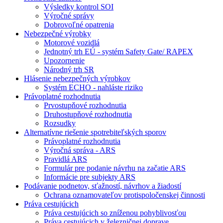
Výsledky kontrol SOI
Výročné správy
Dobrovoľné opatrenia
Nebezpečné výrobky
Motorové vozidlá
Jednotný trh EÚ - systém Safety Gate/ RAPEX
Upozornenie
Národný trh SR
Hlásenie nebezpečných výrobkov
Systém ECHO - nahláste riziko
Právoplatné rozhodnutia
Prvostupňové rozhodnutia
Druhostupňové rozhodnutia
Rozsudky
Alternatívne riešenie spotrebiteľských sporov
Právoplatné rozhodnutia
Výročná správa - ARS
Pravidlá ARS
Formulár pre podanie návrhu na začatie ARS
Informácie pre subjekty ARS
Podávanie podnetov, sťažností, návrhov a žiadostí
Ochrana oznamovateľov protispoločenskej činnosti
Práva cestujúcich
Práva cestujúcich so zníženou pohyblivosťou
Práva cestujúcich v železničnej doprave