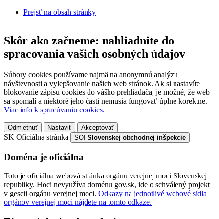
Prejsť na obsah stránky
Skôr ako začneme: nahliadnite do
spracovania vašich osobných údajov
Súbory cookies používame najmä na anonymnú analýzu
návštevnosti a vylepšovanie našich web stránok. Ak si nastavíte
blokovanie zápisu cookies do vášho prehliadača, je možné, že web
sa spomalí a niektoré jeho časti nemusia fungovať úplne korektne.
Viac info k spracúvaniu cookies.
Odmietnuť
Nastaviť
Akceptovať
SK
Oficiálna stránka
SOI
Slovenskej obchodnej inšpekcie
Doména je oficiálna
Toto je oficiálna webová stránka orgánu verejnej moci Slovenskej
republiky. Hoci nevyužíva doménu gov.sk, ide o schválený projekt
v gescii orgánu verejnej moci.
Odkazy na jednotlivé webové sídla
orgánov verejnej moci nájdete na tomto odkaze.