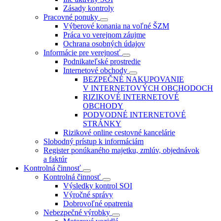
Zásady kontroly
Pracovné ponuky
Výberové konania na voľné ŠZM
Práca vo verejnom záujme
Ochrana osobných údajov
Informácie pre verejnosť
Podnikateľské prostredie
Internetové obchody
BEZPEČNÉ NAKUPOVANIE
V INTERNETOVÝCH OBCHODOCH
RIZIKOVÉ INTERNETOVÉ
OBCHODY
PODVODNÉ INTERNETOVÉ
STRÁNKY
Rizikové online cestovné kancelárie
Slobodný prístup k informáciám
Register ponúkaného majetku, zmlúv, objednávok
a faktúr
Kontrolná činnosť
Kontrolná činnosť
Výsledky kontrol SOI
Výročné správy
Dobrovoľné opatrenia
Nebezpečné výrobky