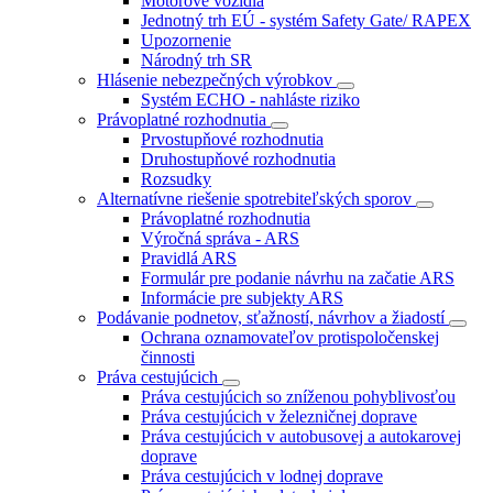
Motorové vozidlá
Jednotný trh EÚ - systém Safety Gate/ RAPEX
Upozornenie
Národný trh SR
Hlásenie nebezpečných výrobkov
Systém ECHO - nahláste riziko
Právoplatné rozhodnutia
Prvostupňové rozhodnutia
Druhostupňové rozhodnutia
Rozsudky
Alternatívne riešenie spotrebiteľských sporov
Právoplatné rozhodnutia
Výročná správa - ARS
Pravidlá ARS
Formulár pre podanie návrhu na začatie ARS
Informácie pre subjekty ARS
Podávanie podnetov, sťažností, návrhov a žiadostí
Ochrana oznamovateľov protispoločenskej
činnosti
Práva cestujúcich
Práva cestujúcich so zníženou pohyblivosťou
Práva cestujúcich v železničnej doprave
Práva cestujúcich v autobusovej a autokarovej
doprave
Práva cestujúcich v lodnej doprave