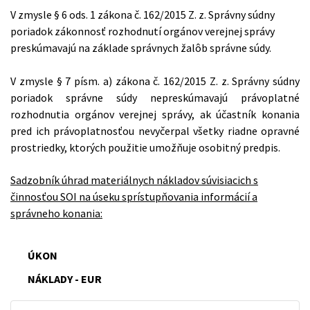
V zmysle § 6 ods. 1 zákona č. 162/2015 Z. z. Správny súdny
poriadok zákonnosť rozhodnutí orgánov verejnej správy
preskúmavajú na základe správnych žalôb správne súdy.
V zmysle § 7 písm. a) zákona č. 162/2015 Z. z. Správny súdny
poriadok správne súdy nepreskúmavajú právoplatné
rozhodnutia orgánov verejnej správy, ak účastník konania
pred ich právoplatnosťou nevyčerpal všetky riadne opravné
prostriedky, ktorých použitie umožňuje osobitný predpis.
Sadzobník úhrad materiálnych nákladov súvisiacich s
činnosťou SOI na úseku sprístupňovania informácií a
správneho konania:
ÚKON
NÁKLADY - EUR