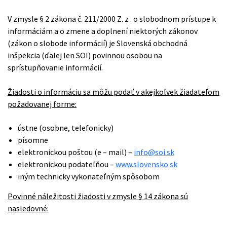
V zmysle § 2 zákona č. 211/2000 Z. z . o slobodnom prístupe k
informáciám a o zmene a doplnení niektorých zákonov
(zákon o slobode informácií) je Slovenská obchodná
inšpekcia (ďalej len SOI) povinnou osobou na
sprístupňovanie informácií.
Žiadosti o informáciu sa môžu podať v akejkoľvek žiadateľom
požadovanej forme:
ústne (osobne, telefonicky)
písomne
elektronickou poštou (e – mail) –
info@soi.sk
elektronickou podateľňou –
www.slovensko.sk
iným technicky vykonateľným spôsobom
Povinné náležitosti žiadosti v zmysle § 14 zákona sú
nasledovné: