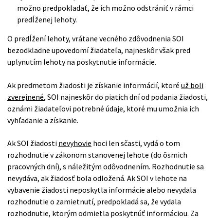
možno predpokladať, že ich možno odstrániť v rámci
predĺženej lehoty.
O predĺžení lehoty, vrátane vecného zdôvodnenia SOI
bezodkladne upovedomí žiadateľa, najneskôr však pred
uplynutím lehoty na poskytnutie informácie.
Ak predmetom žiadosti je získanie informácií, ktoré
už boli
zverejnené
, SOI najneskôr do piatich dní od podania žiadosti,
oznámi žiadateľovi potrebné údaje, ktoré mu umožnia ich
vyhľadanie a získanie.
Ak SOI žiadosti
nevyhovie
hoci len sčasti, vydá o tom
rozhodnutie v zákonom stanovenej lehote (do ôsmich
pracovných dní), s náležitým odôvodnením. Rozhodnutie sa
nevydáva, ak žiadosť bola odložená. Ak SOI v lehote na
vybavenie žiadosti neposkytla informácie alebo nevydala
rozhodnutie o zamietnutí, predpokladá sa, že vydala
rozhodnutie, ktorým odmietla poskytnúť informáciou. Za