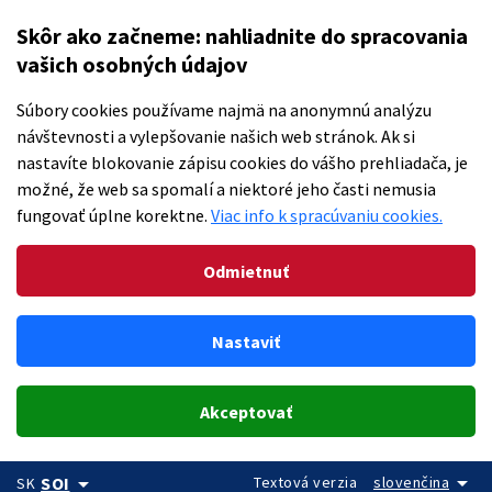
Skôr ako začneme: nahliadnite do spracovania
vašich osobných údajov
Súbory cookies používame najmä na anonymnú analýzu
návštevnosti a vylepšovanie našich web stránok. Ak si
nastavíte blokovanie zápisu cookies do vášho prehliadača, je
možné, že web sa spomalí a niektoré jeho časti nemusia
fungovať úplne korektne.
Viac info k spracúvaniu cookies.
Odmietnuť
Nastaviť
Akceptovať
arrow_drop_down
arrow_drop_down
Textová verzia
slovenčina
SOI
SK