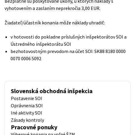
Bezplatne sú poskytované úkony, u ktorých náklady s
vyhotovením a zaslaním neprekročia 3,00 EUR.
Žiadateľ/účastník konania môže náklady uhradiť:
v hotovosti do pokladne príslušných inšpektorátov SOI a
Ústredného inšpektorátu SOI
bezhotovostným prevodom na účet SOI: SK88 8180 0000
0070 0006 5092
Slovenská obchodná inšpekcia
Postavenie SOI
Oprávnenia SOI
Iné aktivity SOI
Zásady kontroly
Pracovné ponuky
Výberové konania na voľné ŠZM