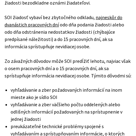
žiadosti bezodkladne oznámi žiadateľovi.
SOI žiadosť vybaví bez zbytočného odkladu,
najneskôr do
dvanástich pracovných dní
odo dňa podania žiadosti alebo
odo dňa odstránenia nedostatkov žiadosti (chýbajúce
predpísané náležitosti) a do 15 pracovných dní, ak sa
informácia sprístupňuje nevidiacej osobe.
Zo závažných dôvodov môže SOI predĺžiť lehotu, najviac však
o osem pracovných dní a o 15 pracovných dní, ak sa
sprístupňuje informácia nevidiacej osobe. Týmito dôvodmi sú:
vyhľadávanie a zber požadovaných informácií na inom
mieste ako je sídlo SOI
vyhľadávanie a zber väčšieho počtu oddelených alebo
odlišných informácií požadovaných na sprístupnenie v
jednej žiadosti
preukázateľné technické problémy spojené s
vyhľadávaním a sprístupňovaním informácie, o ktorých