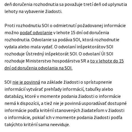
deň doručenia rozhodnutia sa považuje tretí deň od uplynutia
lehoty na vybavenie žiadosti.
Proti rozhodnutiu SOI o odmietnutí požadovanej informácie
možno
podať odvolanie
v lehote 15 dní od doručenia
rozhodnutia. Odvolanie sa podáva SOI, ktorá rozhodnutie
vydala alebo mala vydať. O odvolaní inšpektorátov SOI
rozhoduje Ústredný inšpektorát SOI. O odvolaní ÚI SOI
rozhoduje Ministerstvo hospodárstva SR a
to v lehote do 15
dní od doručenia odvolania na SOI.
SOI
nie je povinná
na základe žiadosti o sprístupnenie
informácií vytvárať prehľady informácií, tabuľky alebo
databázy, ktoré v momente podania žiadosti o informácie
nemá k dispozícii, a tiež nie je povinná usporadúvať dostupné
informácie podľa kritérií stanovených žiadateľom v žiadosti
o informácie, pokiaľ ich v momente podania žiadosti podľa
takýchto kritérií sama neeviduje.