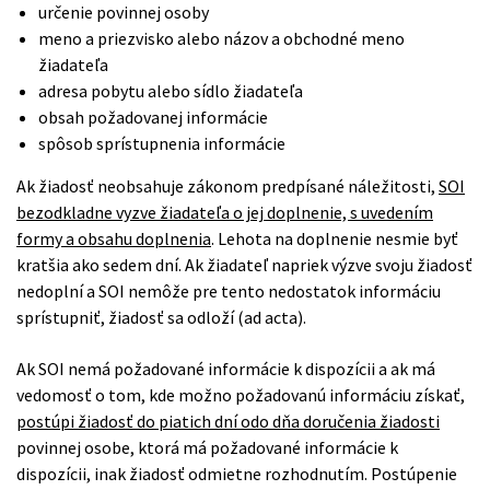
určenie povinnej osoby
meno a priezvisko alebo názov a obchodné meno
žiadateľa
adresa pobytu alebo sídlo žiadateľa
obsah požadovanej informácie
spôsob sprístupnenia informácie
Ak žiadosť neobsahuje zákonom predpísané náležitosti,
SOI
bezodkladne vyzve žiadateľa o jej doplnenie, s uvedením
formy a obsahu doplnenia
. Lehota na doplnenie nesmie byť
kratšia ako sedem dní. Ak žiadateľ napriek výzve svoju žiadosť
nedoplní a SOI nemôže pre tento nedostatok informáciu
sprístupniť, žiadosť sa odloží (ad acta).
Ak SOI nemá požadované informácie k dispozícii a ak má
vedomosť o tom, kde možno požadovanú informáciu získať,
postúpi žiadosť do piatich dní odo dňa doručenia žiadosti
povinnej osobe, ktorá má požadované informácie k
dispozícii, inak žiadosť odmietne rozhodnutím. Postúpenie