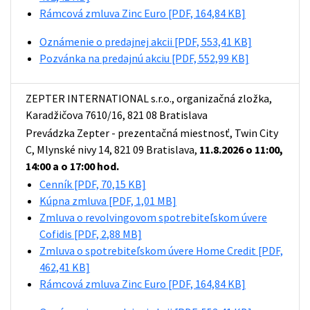
Rámcová zmluva Zinc Euro
[PDF, 164,84 KB]
Oznámenie o predajnej akcii
[PDF, 553,41 KB]
Pozvánka na predajnú akciu
[PDF, 552,99 KB]
ZEPTER INTERNATIONAL s.r.o., organizačná zložka,
Karadžičova 7610/16, 821 08 Bratislava
Prevádzka Zepter - prezentačná miestnosť, Twin City
C, Mlynské nivy 14, 821 09 Bratislava,
11.8.2026 o 11:00,
14:00 a o 17:00 hod.
Cenník
[PDF, 70,15 KB]
Kúpna zmluva
[PDF, 1,01 MB]
Zmluva o revolvingovom spotrebiteľskom úvere
Cofidis
[PDF, 2,88 MB]
Zmluva o spotrebiteľskom úvere Home Credit
[PDF,
462,41 KB]
Rámcová zmluva Zinc Euro
[PDF, 164,84 KB]