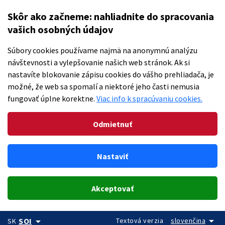
Skôr ako začneme: nahliadnite do spracovania
vašich osobných údajov
Súbory cookies používame najmä na anonymnú analýzu
návštevnosti a vylepšovanie našich web stránok. Ak si
nastavíte blokovanie zápisu cookies do vášho prehliadača, je
možné, že web sa spomalí a niektoré jeho časti nemusia
fungovať úplne korektne.
Viac info k spracúvaniu cookies.
Odmietnuť
Nastaviť
Akceptovať
arrow_drop_down
arrow_drop_down
Textová verzia
slovenčina
SOI
SK