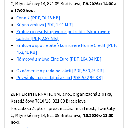
C, Mlynské nivy 14, 821 09 Bratislava,
7.9.2026 o 14:00 a
o 17:00 hod.
Cenník
[PDF, 70,15 KB]
Kúpna zmluva
[PDF, 1,01 MB]
Zmluva o revolvingovom spotrebiteľskom úvere
Cofidis
[PDF, 2,88 MB]
Zmluva o spotrebiteľskom úvere Home Credit
[PDF,
462,41 KB]
Rámcová zmluva Zinc Euro
[PDF, 164,84 KB]
Oznámenie o predajnej akcii
[PDF, 553,46 KB]
Pozvánka na predajnú akciu
[PDF, 552,96 KB]
ZEPTER INTERNATIONAL s.r.o., organizačná zložka,
Karadžičova 7610/16, 821 08 Bratislava
Prevádzka Zepter - prezentačná miestnosť, Twin City
C, Mlynské nivy 14, 821 09 Bratislava,
4.9.2026 o 11:00
hod.