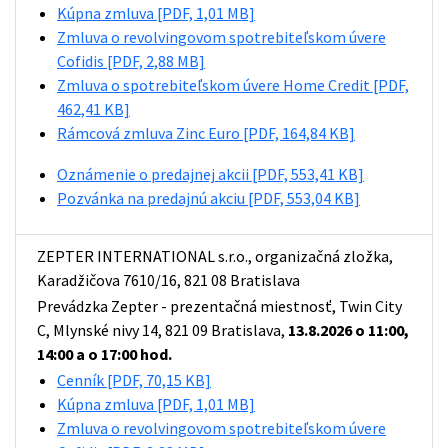
Kúpna zmluva
[PDF, 1,01 MB]
Zmluva o revolvingovom spotrebiteľskom úvere
Cofidis
[PDF, 2,88 MB]
Zmluva o spotrebiteľskom úvere Home Credit
[PDF,
462,41 KB]
Rámcová zmluva Zinc Euro
[PDF, 164,84 KB]
Oznámenie o predajnej akcii
[PDF, 553,41 KB]
Pozvánka na predajnú akciu
[PDF, 553,04 KB]
ZEPTER INTERNATIONAL s.r.o., organizačná zložka,
Karadžičova 7610/16, 821 08 Bratislava
Prevádzka Zepter - prezentačná miestnosť, Twin City
C, Mlynské nivy 14, 821 09 Bratislava,
13.8.2026 o 11:00,
14:00 a o 17:00 hod.
Cenník
[PDF, 70,15 KB]
Kúpna zmluva
[PDF, 1,01 MB]
Zmluva o revolvingovom spotrebiteľskom úvere