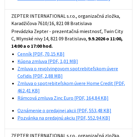
ZEPTER INTERNATIONAL s.r.o., organizačná zložka,
Karadžičova 7610/16, 821 08 Bratislava
Prevádzka Zepter - prezentačná miestnosť, Twin City
C, Mlynské nivy 14, 821 09 Bratislava,
9.9.2026 o 11:00,
14:00 a o 17:00 hod.
Cenník
[PDF, 70,15 KB]
Kúpna zmluva
[PDF, 1,01 MB]
Zmluva o revolvingovom spotrebiteľskom úvere
Cofidis
[PDF, 2,88 MB]
Zmluva o spotrebiteľskom úvere Home Credit
[PDF,
462,41 KB]
Rámcová zmluva Zinc Euro
[PDF, 164,84 KB]
Oznámenie o predajnej akcii
[PDF, 553,48 KB]
Pozvánka na predajnú akciu
[PDF, 552,94 KB]
ZEPTER INTERNATIONAL s.r.o., organizačná zložka,