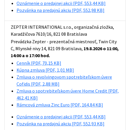
Oznámenie o predajnej akcii
[PDF, 553,44 KB]
Pozvánka na predajnú akciu
[PDF, 552,98 KB]
ZEPTER INTERNATIONAL s.r.o., organizačná zložka,
Karadžičova 7610/16, 821 08 Bratislava
Prevádzka Zepter - prezentačná miestnosť, Twin City
C, Mlynské nivy 14, 821 09 Bratislava,
19.8.2026 o 11:00,
14:00 a o 17:00 hod.
Cenník
[PDF, 70,15 KB]
Kúpna zmluva
[PDF, 1,01 MB]
Zmluva o revolvingovom spotrebiteľskom úvere
Cofidis
[PDF, 2,88 MB]
Zmluva o spotrebiteľskom úvere Home Credit
[PDF,
462,41 KB]
Rámcová zmluva Zinc Euro
[PDF, 164,84 KB]
Oznámenie o predajnej akcii
[PDF, 553,44 KB]
Pozvánka na predajnú akciu
[PDF, 552,93 KB]