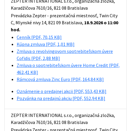
ZEPTER INTERNATIONAL s.r.o., organizačná zložka,
Karadžičova 7610/16, 821 08 Bratislava
Prevádzka Zepter - prezentačná miestnosť, Twin City
C, Mlynské nivy 14, 821 09 Bratislava,
18.9.2026 o 11:00
hod.
Cenník
[PDF, 70,15 KB]
Kúpna zmluva
[PDF, 1,01 MB]
Zmluva o revolvingovom spotrebiteľskom úvere
Cofidis
[PDF, 2,88 MB]
Zmluva o spotrebiteľskom úvere Home Credit
[PDF,
462,41 KB]
Rámcová zmluva Zinc Euro
[PDF, 164,84 KB]
Oznámenie o predajnej akcii
[PDF, 553,43 KB]
Pozvánka na predajnú akciu
[PDF, 552,94 KB]
ZEPTER INTERNATIONAL s.r.o., organizačná zložka,
Karadžičova 7610/16, 821 08 Bratislava
Prevádzka Zepter - prezentačná miestnosť, Twin City