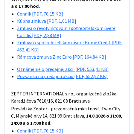
a o 17:00 hod.
Cenník
[PDF, 70,15 KB]
Kúpna zmluva
[PDF, 1,01 MB]
Zmluva o revolvingovom spotrebiteľskom úvere
Cofidis
[PDF, 2,88 MB]
Zmluva o spotrebiteľskom úvere Home Credit
[PDF,
462,41 KB]
Rámcová zmluva Zinc Euro
[PDF, 164,84 KB]
Oznámenie o predajnej akcii
[PDF, 553,41 KB]
Pozvánka na predajnú akciu
[PDF, 552,97 KB]
ZEPTER INTERNATIONAL s.r.o., organizačná zložka,
Karadžičova 7610/16, 821 08 Bratislava
Prevádzka Zepter - prezentačná miestnosť, Twin City
C, Mlynské nivy 14, 821 09 Bratislava,
14.8.2026 o 11:00,
14:00 a o 17:00 hod.
Cenník
[PDF, 70,15 KB]