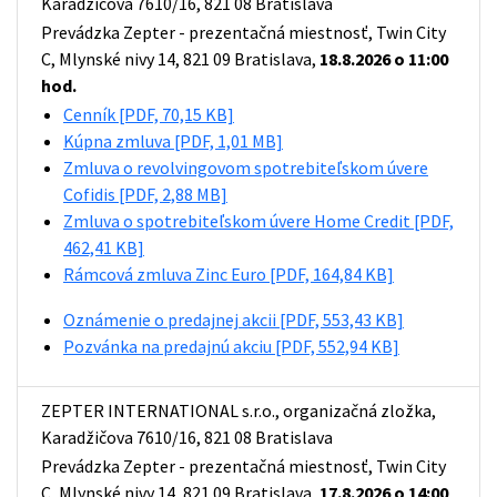
Karadžičova 7610/16, 821 08 Bratislava
Prevádzka Zepter - prezentačná miestnosť, Twin City
C, Mlynské nivy 14, 821 09 Bratislava,
18.8.2026 o 11:00
hod.
Cenník
[PDF, 70,15 KB]
Kúpna zmluva
[PDF, 1,01 MB]
Zmluva o revolvingovom spotrebiteľskom úvere
Cofidis
[PDF, 2,88 MB]
Zmluva o spotrebiteľskom úvere Home Credit
[PDF,
462,41 KB]
Rámcová zmluva Zinc Euro
[PDF, 164,84 KB]
Oznámenie o predajnej akcii
[PDF, 553,43 KB]
Pozvánka na predajnú akciu
[PDF, 552,94 KB]
ZEPTER INTERNATIONAL s.r.o., organizačná zložka,
Karadžičova 7610/16, 821 08 Bratislava
Prevádzka Zepter - prezentačná miestnosť, Twin City
C, Mlynské nivy 14, 821 09 Bratislava,
17.8.2026 o 14:00