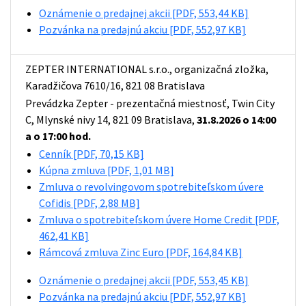
Oznámenie o predajnej akcii
[PDF, 553,44 KB]
Pozvánka na predajnú akciu
[PDF, 552,97 KB]
ZEPTER INTERNATIONAL s.r.o., organizačná zložka,
Karadžičova 7610/16, 821 08 Bratislava
Prevádzka Zepter - prezentačná miestnosť, Twin City
C, Mlynské nivy 14, 821 09 Bratislava,
31.8.2026 o 14:00
a o 17:00 hod.
Cenník
[PDF, 70,15 KB]
Kúpna zmluva
[PDF, 1,01 MB]
Zmluva o revolvingovom spotrebiteľskom úvere
Cofidis
[PDF, 2,88 MB]
Zmluva o spotrebiteľskom úvere Home Credit
[PDF,
462,41 KB]
Rámcová zmluva Zinc Euro
[PDF, 164,84 KB]
Oznámenie o predajnej akcii
[PDF, 553,45 KB]
Pozvánka na predajnú akciu
[PDF, 552,97 KB]