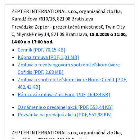
ZEPTER INTERNATIONAL s.r.o., organizačná zložka,
Karadžičova 7610/16, 821 08 Bratislava
Prevádzka Zepter - prezentačná miestnosť, Twin City
C, Mlynské nivy 14, 821 09 Bratislava,
18.8.2026 o 11:00,
14:00 a o 17:00 hod.
Cenník
[PDF, 70,15 KB]
Kúpna zmluva
[PDF, 1,01 MB]
Zmluva o revolvingovom spotrebiteľskom úvere
Cofidis
[PDF, 2,88 MB]
Zmluva o spotrebiteľskom úvere Home Credit
[PDF,
462,41 KB]
Rámcová zmluva Zinc Euro
[PDF, 164,84 KB]
Oznámenie o predajnej akcii
[PDF, 553,44 KB]
Pozvánka na predajnú akciu
[PDF, 552,98 KB]
ZEPTER INTERNATIONAL s.r.o., organizačná zložka,