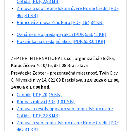
Cofidis
[PDF, 2,88 MB]
Zmluva o spotrebiteľskom úvere Home Credit
[PDF,
462,41 KB]
Rámcová zmluva Zinc Euro
[PDF, 164,84 KB]
Oznámenie o predajnej akcii
[PDF, 553,41 KB]
Pozvánka na predajnú akciu
[PDF, 553,04 KB]
ZEPTER INTERNATIONAL s.r.o., organizačná zložka,
Karadžičova 7610/16, 821 08 Bratislava
Prevádzka Zepter - prezentačná miestnosť, Twin City
C, Mlynské nivy 14, 821 09 Bratislava,
12.8.2026 o 11:00,
14:00 a o 17:00 hod.
Cenník
[PDF, 70,15 KB]
Kúpna zmluva
[PDF, 1,01 MB]
Zmluva o revolvingovom spotrebiteľskom úvere
Cofidis
[PDF, 2,88 MB]
Zmluva o spotrebiteľskom úvere Home Credit
[PDF,
462,41 KB]