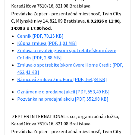
Karadžičova 7610/16, 821 08 Bratislava
Prevádzka Zepter - prezentačná miestnosť, Twin City
C, Mlynské nivy 14, 821 09 Bratislava,
8.9.2026 o 11:00,
14:00 a o 17:00 hod.
Cenník
[PDF, 70,15 KB]
Kúpna zmluva
[PDF, 1,01 MB]
Zmluva o revolvingovom spotrebiteľskom úvere
Cofidis
[PDF, 2,88 MB]
Zmluva o spotrebiteľskom úvere Home Credit
[PDF,
462,41 KB]
Rámcová zmluva Zinc Euro
[PDF, 164,84 KB]
Oznámenie o predajnej akcii
[PDF, 553,49 KB]
Pozvánka na predajnú akciu
[PDF, 552,98 KB]
ZEPTER INTERNATIONAL s.r.o., organizačná zložka,
Karadžičova 7610/16, 821 08 Bratislava
Prevádzka Zepter - prezentačná miestnosť, Twin City