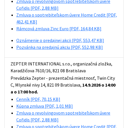
Zmluva o revolvingovom spotrebiteľskom úvere
Cofidis
[PDF, 2,88 MB]
Zmluva o spotrebiteľskom úvere Home Credit
[PDF,
462,41 KB]
Rámcová zmluva Zinc Euro
[PDF, 164,84 KB]
Oznámenie o predajnej akcii
[PDF, 553,47 KB]
Pozvánka na predajnú akciu
[PDF, 552,98 KB]
ZEPTER INTERNATIONAL s.r.o., organizačná zložka,
Karadžičova 7610/16, 821 08 Bratislava
Prevádzka Zepter - prezentačná miestnosť, Twin City
C, Mlynské nivy 14, 821 09 Bratislava,
14.9.2026 o 14:00
a o 17:00 hod.
Cenník
[PDF, 70,15 KB]
Kúpna zmluva
[PDF, 1,01 MB]
Zmluva o revolvingovom spotrebiteľskom úvere
Cofidis
[PDF, 2,88 MB]
Zmluva o spotrebiteľskom úvere Home Credit
[PDF,