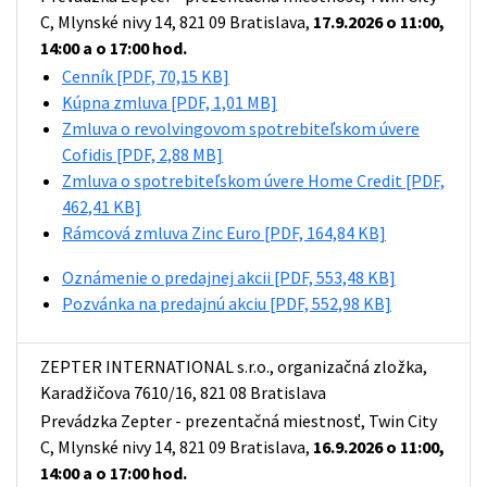
C, Mlynské nivy 14, 821 09 Bratislava,
17.9.2026 o 11:00,
14:00 a o 17:00 hod.
Cenník
[PDF, 70,15 KB]
Kúpna zmluva
[PDF, 1,01 MB]
Zmluva o revolvingovom spotrebiteľskom úvere
Cofidis
[PDF, 2,88 MB]
Zmluva o spotrebiteľskom úvere Home Credit
[PDF,
462,41 KB]
Rámcová zmluva Zinc Euro
[PDF, 164,84 KB]
Oznámenie o predajnej akcii
[PDF, 553,48 KB]
Pozvánka na predajnú akciu
[PDF, 552,98 KB]
ZEPTER INTERNATIONAL s.r.o., organizačná zložka,
Karadžičova 7610/16, 821 08 Bratislava
Prevádzka Zepter - prezentačná miestnosť, Twin City
C, Mlynské nivy 14, 821 09 Bratislava,
16.9.2026 o 11:00,
14:00 a o 17:00 hod.