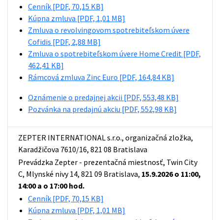
Cenník
[PDF, 70,15 KB]
Kúpna zmluva
[PDF, 1,01 MB]
Zmluva o revolvingovom spotrebiteľskom úvere
Cofidis
[PDF, 2,88 MB]
Zmluva o spotrebiteľskom úvere Home Credit
[PDF,
462,41 KB]
Rámcová zmluva Zinc Euro
[PDF, 164,84 KB]
Oznámenie o predajnej akcii
[PDF, 553,48 KB]
Pozvánka na predajnú akciu
[PDF, 552,98 KB]
ZEPTER INTERNATIONAL s.r.o., organizačná zložka,
Karadžičova 7610/16, 821 08 Bratislava
Prevádzka Zepter - prezentačná miestnosť, Twin City
C, Mlynské nivy 14, 821 09 Bratislava,
15.9.2026 o 11:00,
14:00 a o 17:00 hod.
Cenník
[PDF, 70,15 KB]
Kúpna zmluva
[PDF, 1,01 MB]