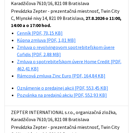
Karadžičova 7610/16, 821 08 Bratislava
Prevádzka Zepter - prezentačná miestnosť, Twin City
C, Mlynské nivy 14, 821 09 Bratislava,
27.8.2026 o 11:00,
14:00 a o 17:00 hod.
Cenník
[PDF, 70,15 KB]
Kúpna zmluva
[PDF, 1,01 MB]
Zmluva o revolvingovom spotrebiteľskom úvere
Cofidis
[PDF, 2,88 MB]
Zmluva o spotrebiteľskom úvere Home Credit
[PDF,
462,41 KB]
Rámcová zmluva Zinc Euro
[PDF, 164,84 KB]
Oznámenie o predajnej akcii
[PDF, 553,45 KB]
Pozvánka na predajnú akciu
[PDF, 552,93 KB]
ZEPTER INTERNATIONAL s.r.o., organizačná zložka,
Karadžičova 7610/16, 821 08 Bratislava
Prevádzka Zepter - prezentačná miestnosť, Twin City