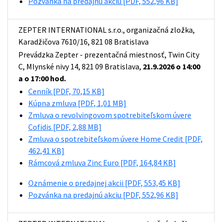
Pozvánka na predajnú akciu
[PDF, 552,96 KB]
ZEPTER INTERNATIONAL s.r.o., organizačná zložka,
Karadžičova 7610/16, 821 08 Bratislava
Prevádzka Zepter - prezentačná miestnosť, Twin City
C, Mlynské nivy 14, 821 09 Bratislava,
21.9.2026 o 14:00
a o 17:00 hod.
Cenník
[PDF, 70,15 KB]
Kúpna zmluva
[PDF, 1,01 MB]
Zmluva o revolvingovom spotrebiteľskom úvere
Cofidis
[PDF, 2,88 MB]
Zmluva o spotrebiteľskom úvere Home Credit
[PDF,
462,41 KB]
Rámcová zmluva Zinc Euro
[PDF, 164,84 KB]
Oznámenie o predajnej akcii
[PDF, 553,45 KB]
Pozvánka na predajnú akciu
[PDF, 552,96 KB]