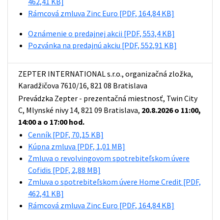
462,41 KB]
Rámcová zmluva Zinc Euro
[PDF, 164,84 KB]
Oznámenie o predajnej akcii
[PDF, 553,4 KB]
Pozvánka na predajnú akciu
[PDF, 552,91 KB]
ZEPTER INTERNATIONAL s.r.o., organizačná zložka,
Karadžičova 7610/16, 821 08 Bratislava
Prevádzka Zepter - prezentačná miestnosť, Twin City
C, Mlynské nivy 14, 821 09 Bratislava,
20.8.2026 o 11:00,
14:00 a o 17:00 hod.
Cenník
[PDF, 70,15 KB]
Kúpna zmluva
[PDF, 1,01 MB]
Zmluva o revolvingovom spotrebiteľskom úvere
Cofidis
[PDF, 2,88 MB]
Zmluva o spotrebiteľskom úvere Home Credit
[PDF,
462,41 KB]
Rámcová zmluva Zinc Euro
[PDF, 164,84 KB]