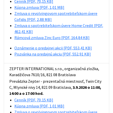
Cenník
[PDF, 70,15 KB]
Kúpna zmluva
[PDF, 1,01 MB]
Zmluva o revolvingovom spotrebiteľskom úvere
Cofidis
[PDF, 2,88 MB]
Zmluva o spotrebiteľskom úvere Home Credit
[PDF,
462,41 KB]
Rámcová zmluva Zinc Euro
[PDF, 164,84 KB]
Oznámenie o predajnej akcii
[PDF, 553,41 KB]
Pozvánka na predajnú akciu
[PDF, 552,91 KB]
ZEPTER INTERNATIONAL s.r.o., organizačná zložka,
Karadžičova 7610/16, 821 08 Bratislava
Prevádzka Zepter - prezentačná miestnosť, Twin City
C, Mlynské nivy 14, 821 09 Bratislava,
3.9.2026 o 11:00,
14:00 a o 17:00 hod.
Cenník
[PDF, 70,15 KB]
Kúpna zmluva
[PDF, 1,01 MB]
Zmluva o revolvingovom spotrebiteľskom úvere