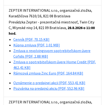
ZEPTER INTERNATIONAL s.r.o., organizačná zložka,
Karadžičova 7610/16, 821 08 Bratislava
Prevádzka Zepter - prezentačná miestnosť, Twin City
C, Mlynské nivy 14, 821 09 Bratislava,
28.8.2026 o 11:00
hod.
Cenník
[PDF, 70,15 KB]
Kúpna zmluva
[PDF, 1,01 MB]
Zmluva o revolvingovom spotrebiteľskom úvere
Cofidis
[PDF, 2,88 MB]
Zmluva o spotrebiteľskom úvere Home Credit
[PDF,
462,41 KB]
Rámcová zmluva Zinc Euro
[PDF, 164,84 KB]
Oznámenie o predajnej akcii
[PDF, 553,41 KB]
Pozvánka na predajnú akciu
[PDF, 552,96 KB]
ZEPTER INTERNATIONAL s.r.o., organizačná zložka,