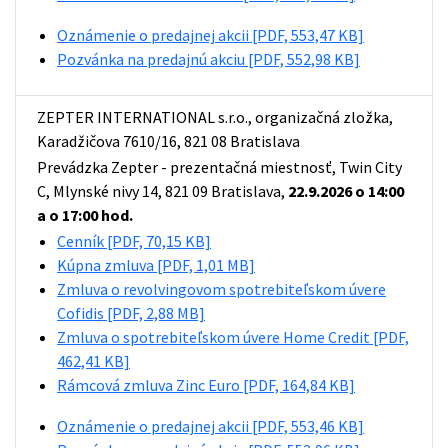
Oznámenie o predajnej akcii
[PDF, 553,47 KB]
Pozvánka na predajnú akciu
[PDF, 552,98 KB]
ZEPTER INTERNATIONAL s.r.o., organizačná zložka,
Karadžičova 7610/16, 821 08 Bratislava
Prevádzka Zepter - prezentačná miestnosť, Twin City
C, Mlynské nivy 14, 821 09 Bratislava,
22.9.2026 o 14:00
a o 17:00 hod.
Cenník
[PDF, 70,15 KB]
Kúpna zmluva
[PDF, 1,01 MB]
Zmluva o revolvingovom spotrebiteľskom úvere
Cofidis
[PDF, 2,88 MB]
Zmluva o spotrebiteľskom úvere Home Credit
[PDF,
462,41 KB]
Rámcová zmluva Zinc Euro
[PDF, 164,84 KB]
Oznámenie o predajnej akcii
[PDF, 553,46 KB]