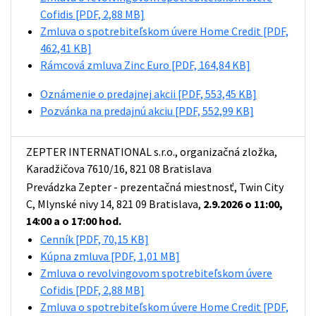
Cofidis
[PDF, 2,88 MB]
Zmluva o spotrebiteľskom úvere Home Credit
[PDF,
462,41 KB]
Rámcová zmluva Zinc Euro
[PDF, 164,84 KB]
Oznámenie o predajnej akcii
[PDF, 553,45 KB]
Pozvánka na predajnú akciu
[PDF, 552,99 KB]
ZEPTER INTERNATIONAL s.r.o., organizačná zložka,
Karadžičova 7610/16, 821 08 Bratislava
Prevádzka Zepter - prezentačná miestnosť, Twin City
C, Mlynské nivy 14, 821 09 Bratislava,
2.9.2026 o 11:00,
14:00 a o 17:00 hod.
Cenník
[PDF, 70,15 KB]
Kúpna zmluva
[PDF, 1,01 MB]
Zmluva o revolvingovom spotrebiteľskom úvere
Cofidis
[PDF, 2,88 MB]
Zmluva o spotrebiteľskom úvere Home Credit
[PDF,