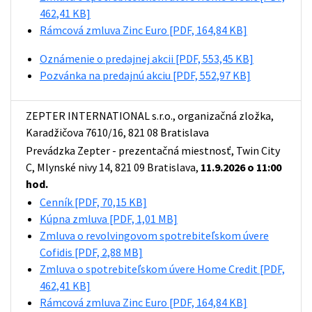
462,41 KB]
Rámcová zmluva Zinc Euro
[PDF, 164,84 KB]
Oznámenie o predajnej akcii
[PDF, 553,45 KB]
Pozvánka na predajnú akciu
[PDF, 552,97 KB]
ZEPTER INTERNATIONAL s.r.o., organizačná zložka,
Karadžičova 7610/16, 821 08 Bratislava
Prevádzka Zepter - prezentačná miestnosť, Twin City
C, Mlynské nivy 14, 821 09 Bratislava,
11.9.2026 o 11:00
hod.
Cenník
[PDF, 70,15 KB]
Kúpna zmluva
[PDF, 1,01 MB]
Zmluva o revolvingovom spotrebiteľskom úvere
Cofidis
[PDF, 2,88 MB]
Zmluva o spotrebiteľskom úvere Home Credit
[PDF,
462,41 KB]
Rámcová zmluva Zinc Euro
[PDF, 164,84 KB]