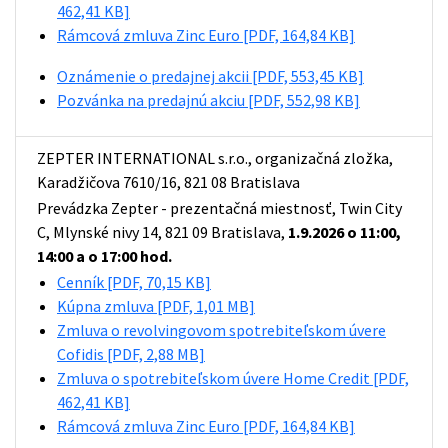
462,41 KB]
Rámcová zmluva Zinc Euro
[PDF, 164,84 KB]
Oznámenie o predajnej akcii
[PDF, 553,45 KB]
Pozvánka na predajnú akciu
[PDF, 552,98 KB]
ZEPTER INTERNATIONAL s.r.o., organizačná zložka,
Karadžičova 7610/16, 821 08 Bratislava
Prevádzka Zepter - prezentačná miestnosť, Twin City
C, Mlynské nivy 14, 821 09 Bratislava,
1.9.2026 o 11:00,
14:00 a o 17:00 hod.
Cenník
[PDF, 70,15 KB]
Kúpna zmluva
[PDF, 1,01 MB]
Zmluva o revolvingovom spotrebiteľskom úvere
Cofidis
[PDF, 2,88 MB]
Zmluva o spotrebiteľskom úvere Home Credit
[PDF,
462,41 KB]
Rámcová zmluva Zinc Euro
[PDF, 164,84 KB]