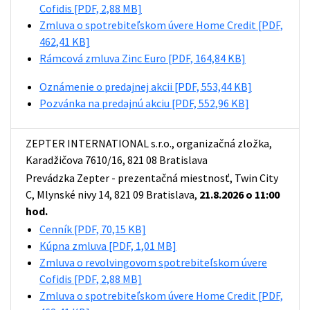
Cofidis
[PDF, 2,88 MB]
Zmluva o spotrebiteľskom úvere Home Credit
[PDF,
462,41 KB]
Rámcová zmluva Zinc Euro
[PDF, 164,84 KB]
Oznámenie o predajnej akcii
[PDF, 553,44 KB]
Pozvánka na predajnú akciu
[PDF, 552,96 KB]
ZEPTER INTERNATIONAL s.r.o., organizačná zložka,
Karadžičova 7610/16, 821 08 Bratislava
Prevádzka Zepter - prezentačná miestnosť, Twin City
C, Mlynské nivy 14, 821 09 Bratislava,
21.8.2026 o 11:00
hod.
Cenník
[PDF, 70,15 KB]
Kúpna zmluva
[PDF, 1,01 MB]
Zmluva o revolvingovom spotrebiteľskom úvere
Cofidis
[PDF, 2,88 MB]
Zmluva o spotrebiteľskom úvere Home Credit
[PDF,