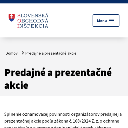
menu
Menu
Domov
Predajné a prezentačné akcie
Predajné a prezentačné
akcie
Splnenie oznamovacej povinnosti organizátorov predajnej a
prezentačnej akcie podľa zákona č. 108/2024 Z. z. o ochrane
spotrebiteľa a o zmene a doplnení niektorých zákonov.