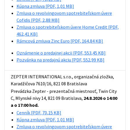
Kúpna zmluva
[PDF, 1,01 MB]
Zmluva o revolvingovom spotrebiteľskom úvere
Cofidis
[PDF, 2,88 MB]
Zmluva o spotrebiteľskom úvere Home Credit
[PDF,
462,41 KB]
Rámcová zmluva Zinc Euro
[PDF, 164,84 KB]
Oznámenie o predajnej akcii
[PDF, 553,45 KB]
Pozvánka na predajnú akciu
[PDF, 552,99 KB]
ZEPTER INTERNATIONAL s.r.o., organizačná zložka,
Karadžičova 7610/16, 821 08 Bratislava
Prevádzka Zepter - prezentačná miestnosť, Twin City
C, Mlynské nivy 14, 821 09 Bratislava,
24.8.2026 o 14:00
a o 17:00 hod.
Cenník
[PDF, 70,15 KB]
Kúpna zmluva
[PDF, 1,01 MB]
Zmluva o revolvingovom spotrebiteľskom úvere