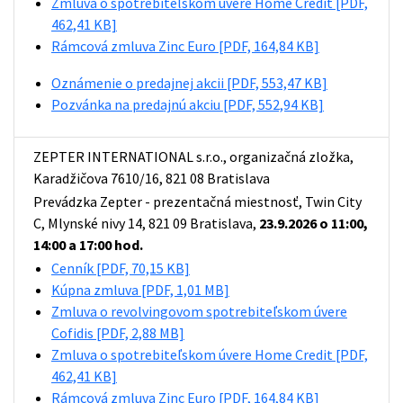
Zmluva o spotrebiteľskom úvere Home Credit
[PDF,
462,41 KB]
Rámcová zmluva Zinc Euro
[PDF, 164,84 KB]
Oznámenie o predajnej akcii
[PDF, 553,47 KB]
Pozvánka na predajnú akciu
[PDF, 552,94 KB]
ZEPTER INTERNATIONAL s.r.o., organizačná zložka,
Karadžičova 7610/16, 821 08 Bratislava
Prevádzka Zepter - prezentačná miestnosť, Twin City
C, Mlynské nivy 14, 821 09 Bratislava,
23.9.2026 o 1
1:00,
14:00 a 17:00 hod.
Cenník
[PDF, 70,15 KB]
Kúpna zmluva
[PDF, 1,01 MB]
Zmluva o revolvingovom spotrebiteľskom úvere
Cofidis
[PDF, 2,88 MB]
Zmluva o spotrebiteľskom úvere Home Credit
[PDF,
462,41 KB]
Rámcová zmluva Zinc Euro
[PDF, 164,84 KB]