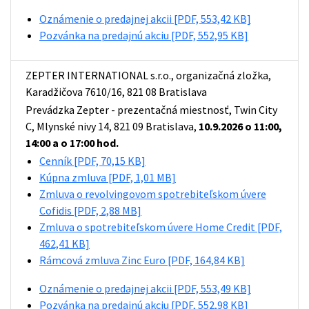
Oznámenie o predajnej akcii
[PDF, 553,42 KB]
Pozvánka na predajnú akciu
[PDF, 552,95 KB]
ZEPTER INTERNATIONAL s.r.o., organizačná zložka,
Karadžičova 7610/16, 821 08 Bratislava
Prevádzka Zepter - prezentačná miestnosť, Twin City
C, Mlynské nivy 14, 821 09 Bratislava,
10.9.2026 o 11:00,
14:00 a o 17:00 hod.
Cenník
[PDF, 70,15 KB]
Kúpna zmluva
[PDF, 1,01 MB]
Zmluva o revolvingovom spotrebiteľskom úvere
Cofidis
[PDF, 2,88 MB]
Zmluva o spotrebiteľskom úvere Home Credit
[PDF,
462,41 KB]
Rámcová zmluva Zinc Euro
[PDF, 164,84 KB]
Oznámenie o predajnej akcii
[PDF, 553,49 KB]
Pozvánka na predajnú akciu
[PDF, 552,98 KB]