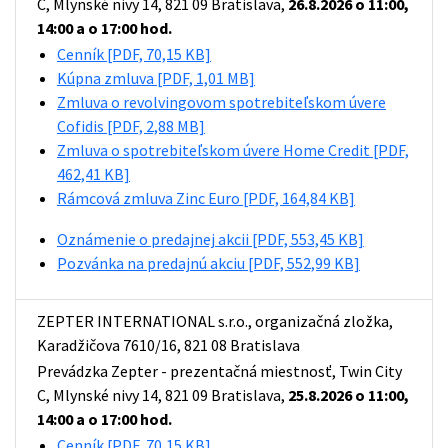
C, Mlynské nivy 14, 821 09 Bratislava,
26.8.2026 o 11:00,
14:00 a o 17:00 hod.
Cenník
[PDF, 70,15 KB]
Kúpna zmluva
[PDF, 1,01 MB]
Zmluva o revolvingovom spotrebiteľskom úvere
Cofidis
[PDF, 2,88 MB]
Zmluva o spotrebiteľskom úvere Home Credit
[PDF,
462,41 KB]
Rámcová zmluva Zinc Euro
[PDF, 164,84 KB]
Oznámenie o predajnej akcii
[PDF, 553,45 KB]
Pozvánka na predajnú akciu
[PDF, 552,99 KB]
ZEPTER INTERNATIONAL s.r.o., organizačná zložka,
Karadžičova 7610/16, 821 08 Bratislava
Prevádzka Zepter - prezentačná miestnosť, Twin City
C, Mlynské nivy 14, 821 09 Bratislava,
25.8.2026 o 11:00,
14:00 a o 17:00 hod.
Cenník
[PDF, 70,15 KB]