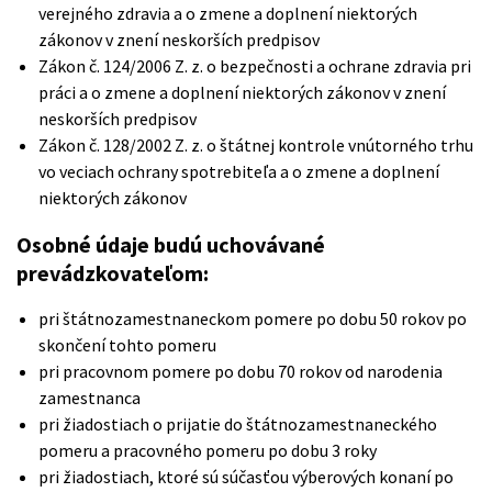
verejného zdravia a o zmene a doplnení niektorých
zákonov v znení neskorších predpisov
Zákon č. 124/2006 Z. z. o bezpečnosti a ochrane zdravia pri
práci a o zmene a doplnení niektorých zákonov v znení
neskorších predpisov
Zákon č. 128/2002 Z. z. o štátnej kontrole vnútorného trhu
vo veciach ochrany spotrebiteľa a o zmene a doplnení
niektorých zákonov
Osobné údaje budú uchovávané
prevádzkovateľom:
pri štátnozamestnaneckom pomere po dobu 50 rokov po
skončení tohto pomeru
pri pracovnom pomere po dobu 70 rokov od narodenia
zamestnanca
pri žiadostiach o prijatie do štátnozamestnaneckého
pomeru a pracovného pomeru po dobu 3 roky
pri žiadostiach, ktoré sú súčasťou výberových konaní po