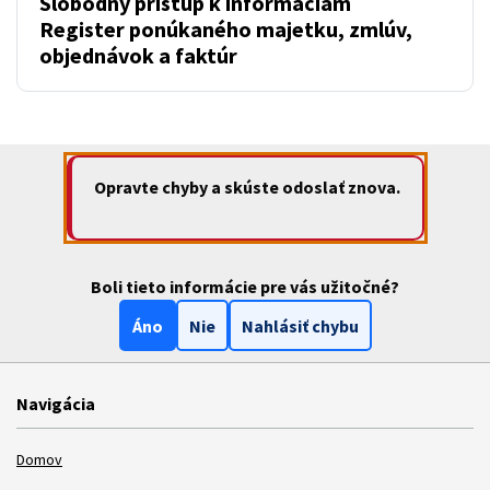
Slobodný prístup k informáciám
Register ponúkaného majetku, zmlúv,
objednávok a faktúr
Opravte chyby a skúste odoslať znova.
Boli tieto informácie pre vás užitočné?
Áno
Nie
Nahlásiť chybu
Navigácia
Domov