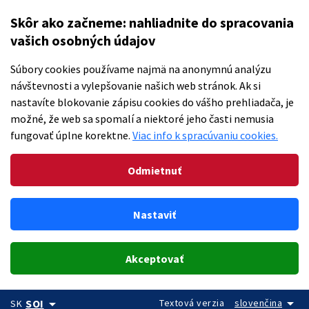
Skôr ako začneme: nahliadnite do spracovania
vašich osobných údajov
Súbory cookies používame najmä na anonymnú analýzu
návštevnosti a vylepšovanie našich web stránok. Ak si
nastavíte blokovanie zápisu cookies do vášho prehliadača, je
možné, že web sa spomalí a niektoré jeho časti nemusia
fungovať úplne korektne.
Viac info k spracúvaniu cookies.
Odmietnuť
Nastaviť
Akceptovať
arrow_drop_down
arrow_drop_down
Textová verzia
slovenčina
SOI
SK