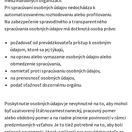
medzinárodných organizácií.
Pri spracúvaní osobných údajov nedochádza k
automatizovanému rozhodovaniu alebo profilovaniu.
Na zabezpečenie spravodlivého a transparentného
spracúvania osobných údajov má dotknutá osoba právo:
požadovať od prevádzkovateľa prístup k osobným
údajom, ktoré sa jej týkajú,
na opravu alebo vymazanie osobných údajov alebo
obmedzenie spracúvania,
namietať proti spracúvaniu osobných údajov,
na prenosnosť osobných údajov,
podať sťažnosť dozornému orgánu.
Poskytnutie osobných údajov je nevyhnutné na to, aby mohol
byť uzatvorený štátnozamestnanecký, pracovný pomer
alebo obdobný pomer a na riadne plnenie povinností v rámci
predzmluvných vzťahov. Je to tiež potrebné na to, aby boli
splnené povinnosti, ktoré vyplývajú pre prevádzkovateľa zo