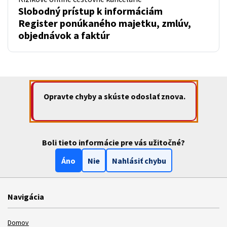
Slobodný prístup k informáciám
Register ponúkaného majetku, zmlúv,
objednávok a faktúr
Opravte chyby a skúste odoslať znova.
Boli tieto informácie pre vás užitočné?
Áno
Nie
Nahlásiť chybu
Navigácia
Domov