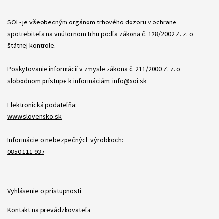
Položky
SOI - je všeobecným orgánom trhového dozoru v ochrane
spotrebiteľa na vnútornom trhu podľa zákona č. 128/2002 Z. z. o
štátnej kontrole.
Poskytovanie informácií v zmysle zákona č. 211/2000 Z. z. o
slobodnom prístupe k informáciám:
info@soi.sk
Elektronická podateľňa:
www.slovensko.sk
Informácie o nebezpečných výrobkoch:
0850 111 937
Položky
Vyhlásenie o prístupnosti
Kontakt na prevádzkovateľa