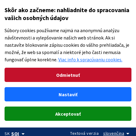
Skôr ako začneme: nahliadnite do spracovania
vašich osobných údajov
Súbory cookies používame najmä na anonymnú analýzu
návštevnosti a vylepšovanie našich web stránok. Ak si
nastavíte blokovanie zápisu cookies do vášho prehliadača, je
možné, že web sa spomalí a niektoré jeho časti nemusia
fungovať úplne korektne.
Viac info k spracúvaniu cookies.
Odmietnuť
Nastaviť
Akceptovať
arrow_drop_down
arrow_drop_down
Textová verzia
slovenčina
SOI
SK