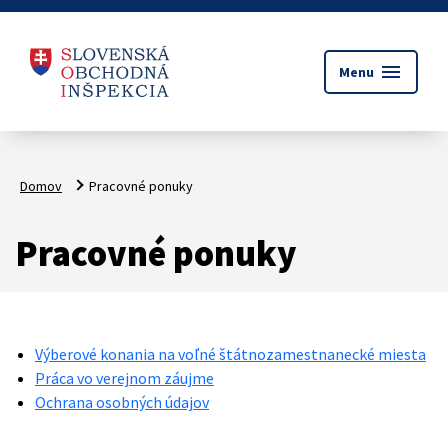
menu
Menu
Domov
Pracovné ponuky
Pracovné ponuky
Výberové konania na voľné štátnozamestnanecké miesta
Práca vo verejnom záujme
Ochrana osobných údajov