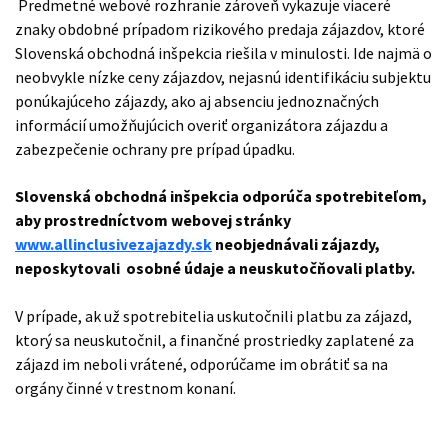
Predmetné webové rozhranie zároveň vykazuje viaceré
znaky obdobné prípadom rizikového predaja zájazdov, ktoré
Slovenská obchodná inšpekcia riešila v minulosti. Ide najmä o
neobvykle nízke ceny zájazdov, nejasnú identifikáciu subjektu
ponúkajúceho zájazdy, ako aj absenciu jednoznačných
informácií umožňujúcich overiť organizátora zájazdu a
zabezpečenie ochrany pre prípad úpadku.
Slovenská obchodná inšpekcia odporúča spotrebiteľom,
aby prostredníctvom webovej stránky
www.allinclusivezajazdy.sk
neobjednávali zájazdy,
neposkytovali osobné údaje a neuskutočňovali platby.
V prípade, ak už spotrebitelia uskutočnili platbu za zájazd,
ktorý sa neuskutočnil, a finančné prostriedky zaplatené za
zájazd im neboli vrátené, odporúčame im obrátiť sa na
orgány činné v trestnom konaní.