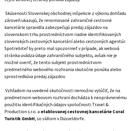
Skúsenosti Slovenskej obchodnej inšpekcie z výkonu dohľadu
zároveň ukazujú, že renomované zahraničné cestovné
kancelárie spravidla zabezpečujú predaj zájazdov na
slovenskom trhu prostredníctvom riadne identifikovaných
slovenských cestovných kancelárií alebo cestovných agentúr.
Spotrebiteľ by preto mal spozornieť v prípade, ak webová
stránka uvádza údaje zahraničného subjektu, avšak nie je
možné overiť, že tento subjekt prostredníctvom
predmetného webového rozhrania skutočne ponúka alebo
sprostredkúva predaj zájazdov.
Vzhľadom na uvedené skutočnosti nemožno vylúčiť, že na
predmetnom webovom rozhraní dochádza k neoprávnenému
použitiu identifikačných údajov spoločnosti Travel &
Production s.r.o. a
etablovanej cestovnej kancelárie Coral
Turistik GmbH
, so sídlom v Düsseldorfe.