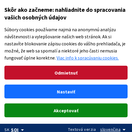
Skôr ako začneme: nahliadnite do spracovania
vašich osobných údajov
Súbory cookies používame najmä na anonymnú analýzu
návštevnosti a vylepšovanie našich web stránok. Ak si
nastavíte blokovanie zápisu cookies do vášho prehliadača, je
možné, že web sa spomalí a niektoré jeho časti nemusia
fungovať úplne korektne.
Viac info k spracúvaniu cookies.
Odmietnuť
Nastaviť
Akceptovať
arrow_drop_down
arrow_drop_down
Textová verzia
slovenčina
SOI
SK