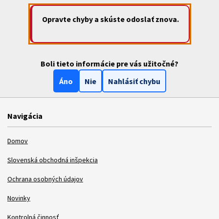
Opravte chyby a skúste odoslať znova.
Boli tieto informácie pre vás užitočné?
Áno
Nie
Nahlásiť chybu
Navigácia
Domov
Slovenská obchodná inšpekcia
Ochrana osobných údajov
Novinky
Kontrolná činnosť