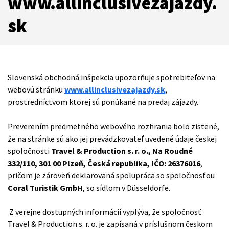
www.allinclusivezajazdy.
sk
Slovenská obchodná inšpekcia upozorňuje spotrebiteľov na
webovú stránku
www.allinclusivezajazdy.sk
,
prostredníctvom ktorej sú ponúkané na predaj zájazdy.
Preverením predmetného webového rozhrania bolo zistené,
že na stránke sú ako jej prevádzkovateľ uvedené údaje českej
spoločnosti
Travel & Production s. r. o.
, Na Roudné
332/110, 301 00 Plzeň, Česká republika, IČO: 26376016
,
pričom je zároveň deklarovaná spolupráca so spoločnosťou
Coral Turistik GmbH
, so sídlom v Düsseldorfe.
Z verejne dostupných informácií vyplýva, že spoločnosť
Travel & Production s. r. o. je zapísaná v príslušnom českom