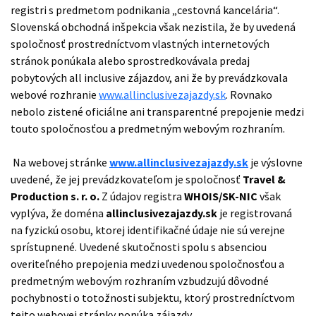
registri s predmetom podnikania „cestovná kancelária“.
Slovenská obchodná inšpekcia však nezistila, že by uvedená
spoločnosť prostredníctvom vlastných internetových
stránok ponúkala alebo sprostredkovávala predaj
pobytových all inclusive zájazdov, ani že by prevádzkovala
webové rozhranie
www.allinclusivezajazdy.sk
. Rovnako
nebolo zistené oficiálne ani transparentné prepojenie medzi
touto spoločnosťou a predmetným webovým rozhraním.
Na webovej stránke
www.allinclusivezajazdy.sk
je výslovne
uvedené, že jej prevádzkovateľom je spoločnosť
Travel &
Production s. r. o.
Z údajov registra
WHOIS/SK-NIC
však
vyplýva, že doména
allinclusivezajazdy.sk
je registrovaná
na fyzickú osobu, ktorej identifikačné údaje nie sú verejne
sprístupnené. Uvedené skutočnosti spolu s absenciou
overiteľného prepojenia medzi uvedenou spoločnosťou a
predmetným webovým rozhraním vzbudzujú dôvodné
pochybnosti o totožnosti subjektu, ktorý prostredníctvom
tejto webovej stránky ponúka zájazdy.