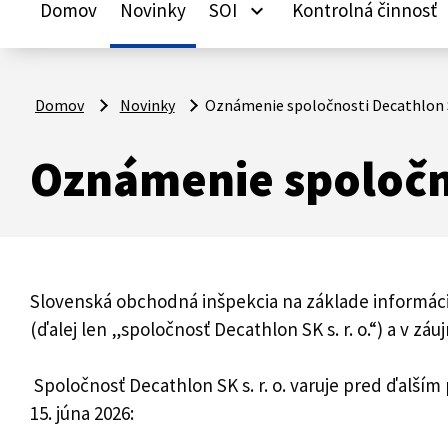
Domov
Novinky
SOI
Kontrolná činnosť
keyboard_arrow_down
ke
Domov
Novinky
Oznámenie spoločnosti Decathlon S
Oznámenie spoločno
Slovenská obchodná inšpekcia na základe informácie, 
(ďalej len „spoločnosť Decathlon SK s. r. o.“) a v zá
Spoločnosť Decathlon SK s. r. o. varuje pred ďal
15. júna 2026: