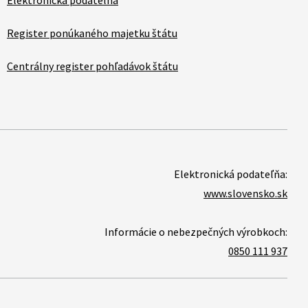
Elektronická podateľňa
Register ponúkaného majetku štátu
Centrálny register pohľadávok štátu
Elektronická podateľňa:
www.slovensko.sk
Informácie o nebezpečných výrobkoch:
0850 111 937