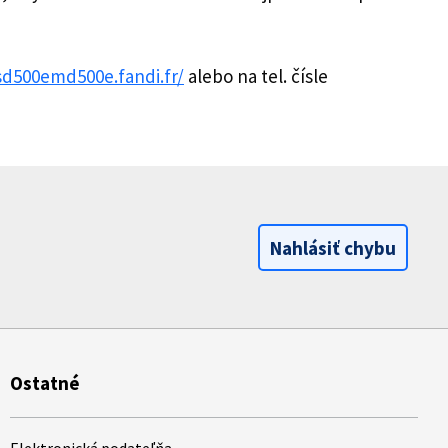
sd500emd500e.fandi.fr/
alebo na tel. čísle
Nahlásiť chybu
Ostatné