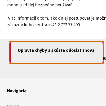
mohol ju ďalej bezpečne používať.
Viac informácií o tom, ako ďalej postupovať je možn
zákazníckeho centra +421 2 772 77 490.
Opravte chyby a skúste odoslať znova.
B
Navigácia