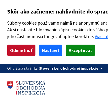
Skôr ako začneme: nahliadnite do spra
Súbory cookies používame najmä na anonymnú analý
Ak si nastavíte blokovanie zápisu cookies do vášho 
jeho časti nemusia fungovať úplne korektne.
Viac i
Odmietnuť
Nastaviť
Akceptovať
arrow_drop_down
Oficiálna stránka
Slovenskej obchodnej inšpekcie