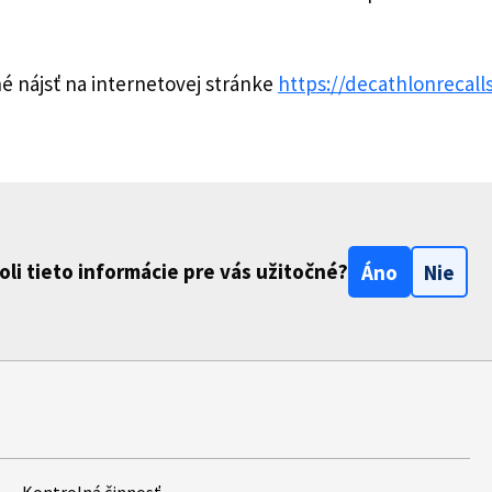
é nájsť na internetovej stránke
https://decathlonrecall
oli tieto informácie pre vás užitočné?
Áno
Nie