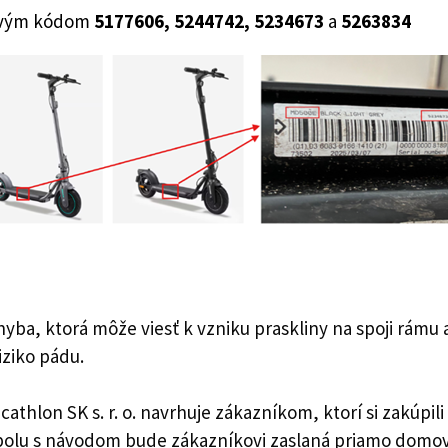
lovým kódom
5177606, 5244742, 5234673
a
5263834
a, ktorá môže viesť k vzniku praskliny na spoji rámu a
iziko pádu.
hlon SK s. r. o. navrhuje zákazníkom, ktorí si zakúpili
polu s návodom bude zákazníkovi zaslaná priamo domov,