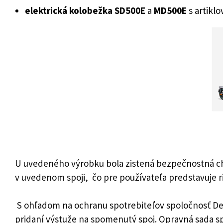
elektrická kolobežka SD500E
a
MD500E
s artik
U uvedeného výrobku bola zistená bezpečnostná chyb
v uvedenom spoji, čo pre používateľa predstavuje r
S ohľadom na ochranu spotrebiteľov spoločnosť Decat
pridaní výstuže na spomenutý spoj. Opravná sada s