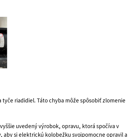
 tyče riadidiel. Táto chyba môže spôsobiť zlomenie
 vyššie uvedený výrobok, opravu, ktorá spočíva v
 aby si elektrickú kolobežku svojpomocne opravil a