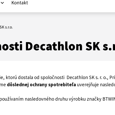
Kontakt
yboard_arrow_down
K s.r.o.
sti Decathlon SK s.r
ktorú dostala od spoločnosti Decathlon SK s. r. o., Pri 
ujme
dôslednej ochrany spotrebiteľa
uverejňuje nasle
ším používaním nasledovného druhu výrobku značky BTWI