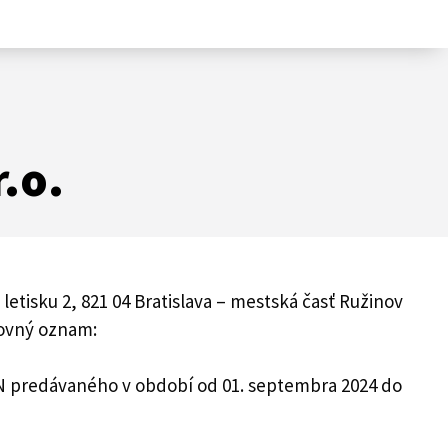
.o.
letisku 2, 821 04 Bratislava – mestská časť Ružinov
dovný oznam:
N predávaného v období od 01. septembra 2024 do