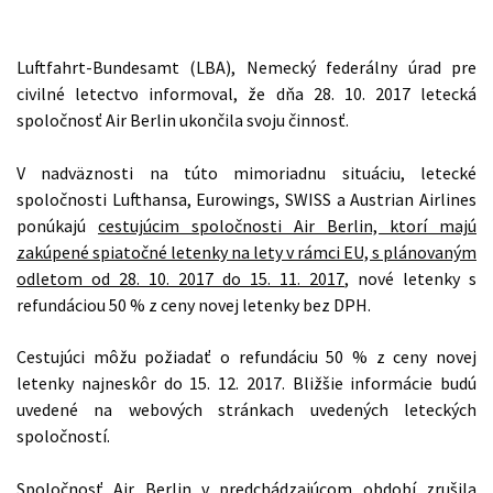
Luftfahrt-Bundesamt (LBA), Nemecký federálny úrad pre
civilné letectvo informoval, že dňa 28. 10. 2017 letecká
spoločnosť Air Berlin ukončila svoju činnosť.
V nadväznosti na túto mimoriadnu situáciu, letecké
spoločnosti Lufthansa, Eurowings, SWISS a Austrian Airlines
ponúkajú
cestujúcim spoločnosti Air Berlin, ktorí majú
zakúpené spiatočné letenky na lety v rámci EU, s plánovaným
odletom od 28. 10. 2017 do 15. 11. 2017
, nové letenky s
refundáciou 50 % z ceny novej letenky bez DPH.
Cestujúci môžu požiadať o refundáciu 50 % z ceny novej
letenky najneskôr do 15. 12. 2017. Bližšie informácie budú
uvedené na webových stránkach uvedených leteckých
spoločností.
Spoločnosť Air Berlin v predchádzajúcom období zrušila