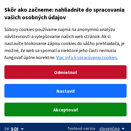
Skôr ako začneme: nahliadnite do spracovania
vašich osobných údajov
Súbory cookies používame najmä na anonymnú analýzu
návštevnosti a vylepšovanie našich web stránok. Ak si
nastavíte blokovanie zápisu cookies do vášho prehliadača, je
možné, že web sa spomalí a niektoré jeho časti nemusia
fungovať úplne korektne.
Viac info k spracúvaniu cookies.
Odmietnuť
Nastaviť
Akceptovať
arrow_drop_down
arrow_drop_down
Textová verzia
slovenčina
SOI
SK