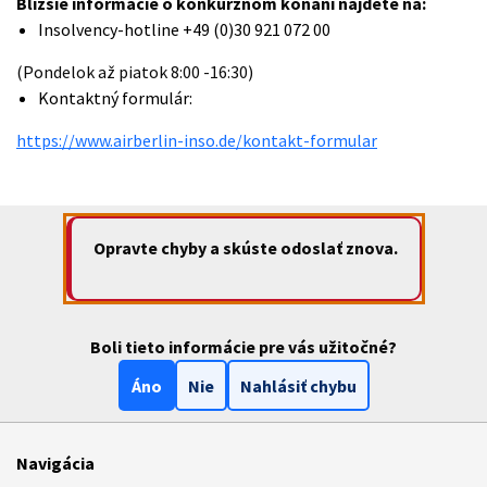
Bližšie informácie o konkurznom konaní nájdete na:
Insolvency-hotline +49 (0)30 921 072 00
(Pondelok až piatok 8:00 -16:30)
Kontaktný formulár:
https://www.airberlin-inso.de/kontakt-formular
Opravte chyby a skúste odoslať znova.
Boli tieto informácie pre vás užitočné?
Áno
Nie
Nahlásiť chybu
Navigácia