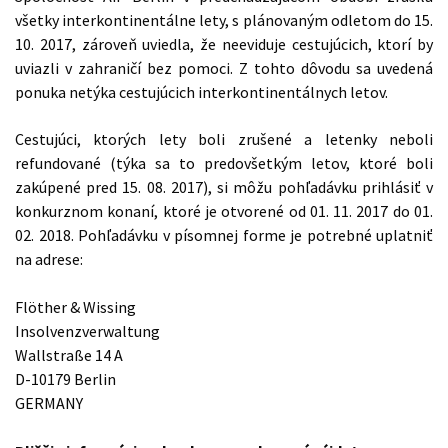
všetky interkontinentálne lety, s plánovaným odletom do 15.
10. 2017, zároveň uviedla, že neeviduje cestujúcich, ktorí by
uviazli v zahraničí bez pomoci. Z tohto dôvodu sa uvedená
ponuka netýka cestujúcich interkontinentálnych letov.
Cestujúci, ktorých lety boli zrušené a letenky neboli
refundované (týka sa to predovšetkým letov, ktoré boli
zakúpené pred 15. 08. 2017), si môžu pohľadávku prihlásiť v
konkurznom konaní, ktoré je otvorené od 01. 11. 2017 do 01.
02. 2018. Pohľadávku v písomnej forme je potrebné uplatniť
na adrese:
Flöther & Wissing
Insolvenzverwaltung
Wallstraße 14 A
D-10179 Berlin
GERMANY