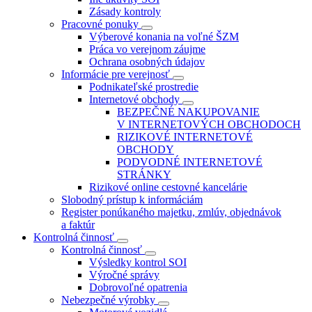
Zásady kontroly
Pracovné ponuky
Výberové konania na voľné ŠZM
Práca vo verejnom záujme
Ochrana osobných údajov
Informácie pre verejnosť
Podnikateľské prostredie
Internetové obchody
BEZPEČNÉ NAKUPOVANIE
V INTERNETOVÝCH OBCHODOCH
RIZIKOVÉ INTERNETOVÉ
OBCHODY
PODVODNÉ INTERNETOVÉ
STRÁNKY
Rizikové online cestovné kancelárie
Slobodný prístup k informáciám
Register ponúkaného majetku, zmlúv, objednávok
a faktúr
Kontrolná činnosť
Kontrolná činnosť
Výsledky kontrol SOI
Výročné správy
Dobrovoľné opatrenia
Nebezpečné výrobky