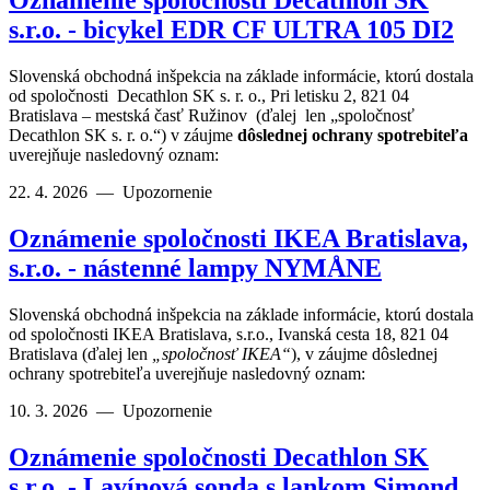
Oznámenie spoločnosti Decathlon SK
s.r.o. - bicykel EDR CF ULTRA 105 DI2
Slovenská obchodná inšpekcia na základe informácie, ktorú dostala
od spoločnosti Decathlon SK s. r. o., Pri letisku 2, 821 04
Bratislava – mestská časť Ružinov (ďalej len „spoločnosť
Decathlon SK s. r. o.“) v záujme
dôslednej ochrany spotrebiteľa
uverejňuje nasledovný oznam:
22. 4. 2026
—
Upozornenie
Oznámenie spoločnosti IKEA Bratislava,
s.r.o. - nástenné lampy NYMÅNE
Slovenská obchodná inšpekcia na základe informácie, ktorú dostala
od spoločnosti IKEA Bratislava, s.r.o., Ivanská cesta 18, 821 04
Bratislava (ďalej len
„spoločnosť IKEA“
), v záujme dôslednej
ochrany spotrebiteľa uverejňuje nasledovný oznam:
10. 3. 2026
—
Upozornenie
Oznámenie spoločnosti Decathlon SK
s.r.o. - Lavínová sonda s lankom Simond