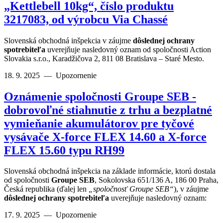
„Kettlebell 10kg“, číslo produktu
3217083, od výrobcu Via Chassé
Slovenská obchodná inšpekcia v záujme
dôslednej ochrany
spotrebiteľa
uverejňuje nasledovný oznam od spoločnosti Action
Slovakia s.r.o., Karadžičova 2, 811 08 Bratislava – Staré Mesto.
18. 9. 2025
—
Upozornenie
Oznámenie spoločnosti Groupe SEB -
dobrovoľné stiahnutie z trhu a bezplatné
vymieňanie akumulátorov pre tyčové
vysávače X-force FLEX 14.60 a X-force
FLEX 15.60 typu RH99
Slovenská obchodná inšpekcia na základe informácie, ktorú dostala
od spoločnosti
Groupe SEB
, Sokolovska 651/136 A, 186 00 Praha,
Česká republika (ďalej len
„spoločnosť Groupe SEB“
), v záujme
dôslednej ochrany spotrebiteľa
uverejňuje nasledovný oznam:
17. 9. 2025
—
Upozornenie