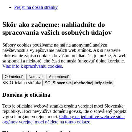
Prejsť na obsah stránky
Skôr ako začneme: nahliadnite do
spracovania vašich osobných údajov
Súbory cookies používame najmä na anonymnú analýzu
návštevnosti a vylepšovanie našich web stránok. Ak si nastavíte
blokovanie zápisu cookies do vášho prehliadača, je možné, že web
sa spomalí a niektoré jeho časti nemusia fungovať úplne korektne.
Viac info k spracúvaniu cookies.
Odmietnuť
Nastaviť
Akceptovať
SK
Oficiálna stránka
SOI
Slovenskej obchodnej inšpekcie
Doména je oficiálna
Toto je oficiálna webová stránka orgánu verejnej moci Slovenskej
republiky. Hoci nevyužíva doménu gov.sk, ide o schválený projekt
v gescii orgánu verejnej moci.
Odkazy na jednotlivé webové sídla
orgánov verejnej moci nájdete na tomto odkaze.