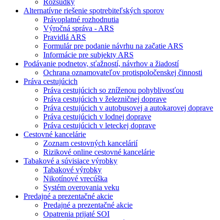
Rozsudky
Alternatívne riešenie spotrebiteľských sporov
Právoplatné rozhodnutia
Výročná správa - ARS
Pravidlá ARS
Formulár pre podanie návrhu na začatie ARS
Informácie pre subjekty ARS
Podávanie podnetov, sťažností, návrhov a žiadostí
Ochrana oznamovateľov protispoločenskej činnosti
Práva cestujúcich
Práva cestujúcich so zníženou pohyblivosťou
Práva cestujúcich v železničnej doprave
Práva cestujúcich v autobusovej a autokarovej doprave
Práva cestujúcich v lodnej doprave
Práva cestujúcich v leteckej doprave
Cestovné kancelárie
Zoznam cestovných kancelárií
Rizikové online cestovné kancelárie
Tabakové a súvisiace výrobky
Tabakové výrobky
Nikotínové vrecúška
Systém overovania veku
Predajné a prezentačné akcie
Predajné a prezentačné akcie
Opatrenia prijaté SOI