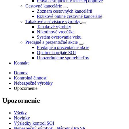
Práva cestujúcich v leteckej doprave
Cestovné kancelárie
Zoznam cestovných kancelárií
Rizikové online cestovné kancelárie
Tabakové a súvisiace výrobky
Tabakové výrobky
Nikotínové vrecúška
Systém overovania veku
Predajné a prezentačné akcie
Predajné a prezentačné akcie
Opatrenia prijaté SOI
Upozorňujeme spotrebiteľov
Kontakt
Domov
Kontrolná činnosť
Nebezpečné výrobky
Upozornenie
Upozornenie
Všetky
Novinky
Výsledky kontrol SOI
Nebezpečný výrobok - Národný trh SR