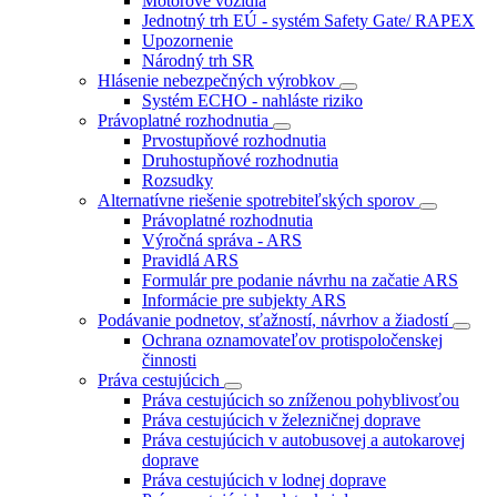
Motorové vozidlá
Jednotný trh EÚ - systém Safety Gate/ RAPEX
Upozornenie
Národný trh SR
Hlásenie nebezpečných výrobkov
Systém ECHO - nahláste riziko
Právoplatné rozhodnutia
Prvostupňové rozhodnutia
Druhostupňové rozhodnutia
Rozsudky
Alternatívne riešenie spotrebiteľských sporov
Právoplatné rozhodnutia
Výročná správa - ARS
Pravidlá ARS
Formulár pre podanie návrhu na začatie ARS
Informácie pre subjekty ARS
Podávanie podnetov, sťažností, návrhov a žiadostí
Ochrana oznamovateľov protispoločenskej
činnosti
Práva cestujúcich
Práva cestujúcich so zníženou pohyblivosťou
Práva cestujúcich v železničnej doprave
Práva cestujúcich v autobusovej a autokarovej
doprave
Práva cestujúcich v lodnej doprave