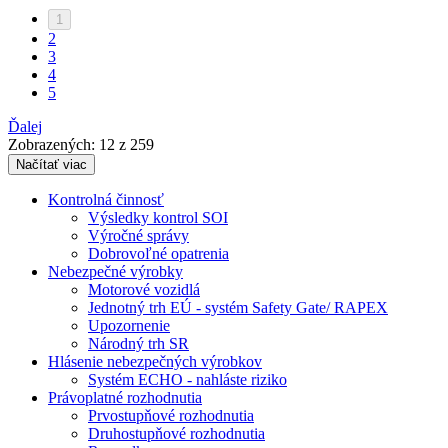
1
2
3
4
5
Ďalej
Zobrazených:
12
z 259
Načítať viac
Kontrolná činnosť
Výsledky kontrol SOI
Výročné správy
Dobrovoľné opatrenia
Nebezpečné výrobky
Motorové vozidlá
Jednotný trh EÚ - systém Safety Gate/ RAPEX
Upozornenie
Národný trh SR
Hlásenie nebezpečných výrobkov
Systém ECHO - nahláste riziko
Právoplatné rozhodnutia
Prvostupňové rozhodnutia
Druhostupňové rozhodnutia