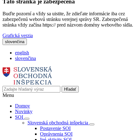
Táto stránka je zabezpečená
Buďte pozorní a vždy sa uistite, že zdieľate informácie iba cez
zabezpečenú webovú stránku verejnej správy SR. Zabezpečená
stránka vždy začína https:// pred názvom domény webového sídla.
Grafická verzia
slovenčina
english
slovenčina
Hľadať
Menu
Domov
Novinky
SOI
Slovenská obchodná inšpekcia
Postavenie SOI
Oprávnenia SOI
Iné aktivity SOI