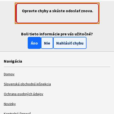
Opravte chyby a skúste odoslať znova.
Boli tieto informácie pre vás užitočné?
Áno
Nie
Nahlásiť chybu
Navigácia
Domov
Slovenská obchodná inšpekcia
Ochrana osobných údajov
Novinky
Kontrolná činnosť