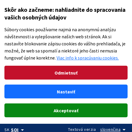
Skôr ako začneme: nahliadnite do spracovania
vašich osobných údajov
Súbory cookies používame najmä na anonymnú analýzu
návštevnosti a vylepšovanie našich web stránok. Ak si
nastavíte blokovanie zápisu cookies do vášho prehliadača, je
možné, že web sa spomalí a niektoré jeho časti nemusia
fungovať úplne korektne.
Viac info k spracúvaniu cookies.
Odmietnuť
Nastaviť
Akceptovať
arrow_drop_down
arrow_drop_down
Textová verzia
slovenčina
SOI
SK