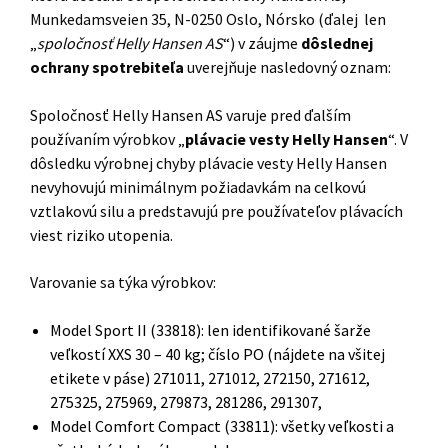
Munkedamsveien 35, N-0250 Oslo, Nórsko (ďalej len
„
spoločnosť Helly Hansen AS
“) v záujme
dôslednej
ochrany spotrebiteľa
uverejňuje nasledovný oznam:
Spoločnosť Helly Hansen AS varuje pred ďalším
používaním výrobkov „
plávacie vesty Helly Hansen
“. V
dôsledku výrobnej chyby plávacie vesty Helly Hansen
nevyhovujú minimálnym požiadavkám na celkovú
vztlakovú silu a predstavujú pre používateľov plávacích
viest riziko utopenia.
Varovanie sa týka výrobkov:
Model Sport II (33818): len identifikované šarže
veľkostí XXS 30 – 40 kg; číslo PO (nájdete na všitej
etikete v páse) 271011, 271012, 272150, 271612,
275325, 275969, 279873, 281286, 291307,
Model Comfort Compact (33811): všetky veľkosti a