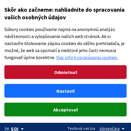
Skôr ako začneme: nahliadnite do spracovania
vašich osobných údajov
Súbory cookies používame najmä na anonymnú analýzu
návštevnosti a vylepšovanie našich web stránok. Ak si
nastavíte blokovanie zápisu cookies do vášho prehliadača, je
možné, že web sa spomalí a niektoré jeho časti nemusia
fungovať úplne korektne.
Viac info k spracúvaniu cookies.
Odmietnuť
Nastaviť
Akceptovať
arrow_drop_down
arrow_drop_down
Textová verzia
slovenčina
SOI
SK