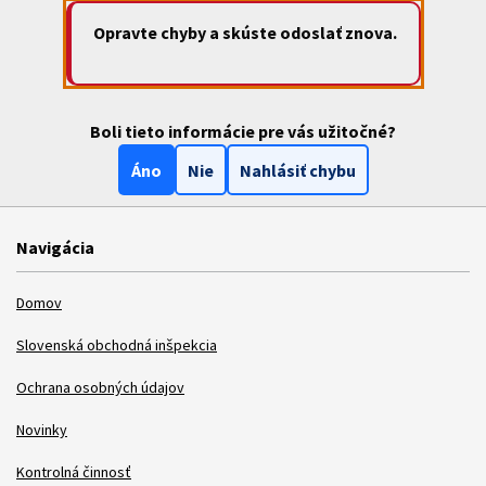
Opravte chyby a skúste odoslať znova.
Boli tieto informácie pre vás užitočné?
Áno
Nie
Nahlásiť chybu
Navigácia
Domov
Slovenská obchodná inšpekcia
Ochrana osobných údajov
Novinky
Kontrolná činnosť