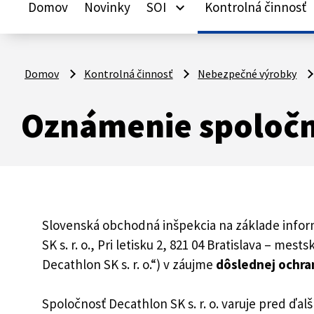
Domov
Novinky
SOI
Kontrolná činnosť
keyboard_arrow_down
ke
Domov
Kontrolná činnosť
Nebezpečné výrobky
Oznámenie spoločno
Slovenská obchodná inšpekcia na základe infor
SK s. r. o., Pri letisku 2, 821 04 Bratislava – me
Decathlon SK s. r. o.“) v záujme
dôslednej ochra
Spoločnosť Decathlon SK s. r. o. varuje pred ďa