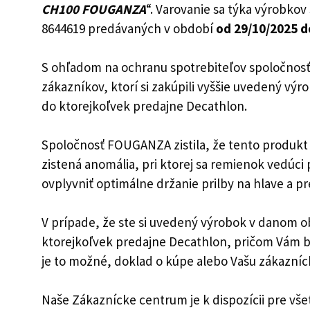
CH100 FOUGANZA
“. Varovanie sa týka výrobko
8644619 predávaných v období
od 29/10/2025 d
S ohľadom na ochranu spotrebiteľov spoločnosť 
zákazníkov, ktorí si zakúpili vyššie uvedený výro
do ktorejkoľvek predajne Decathlon.
Spoločnosť FOUGANZA zistila, že tento produkt
zistená anomália, pri ktorej sa remienok vedú
ovplyvniť optimálne držanie prilby na hlave a pr
V prípade, že ste si uvedený výrobok v danom o
ktorejkoľvek predajne Decathlon, pričom Vám bu
je to možné, doklad o kúpe alebo Vašu zákazníc
Naše Zákaznícke centrum je k dispozícii pre všet