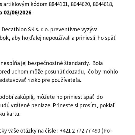
v s artiklovým kódom 8844101, 8644620, 8644618,
o 02/06/2026
.
Decathlon SK s. r. o. preventívne vyzýva
bok, aby ho ďalej nepoužívali a priniesli ho späť
 nespĺňa jej bezpečnostné štandardy. Bola
ci pred uchom môže posunúť dozadu, čo by mohlo
edstavovať riziko pre používateľa.
bdobí zakúpili, môžete ho priniesť späť do
dú vrátené peniaze. Prineste si prosím, pokiaľ
ku kartu.
ky vaše otázky na čísle : +421 2 772 77 490 (Po–