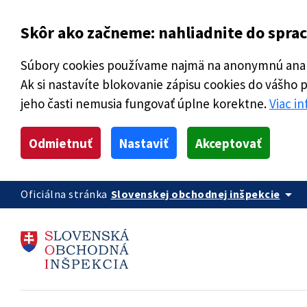
Skôr ako začneme: nahliadnite do spra
Súbory cookies používame najmä na anonymnú analý
Ak si nastavíte blokovanie zápisu cookies do vášho 
jeho časti nemusia fungovať úplne korektne.
Viac i
Odmietnuť
Nastaviť
Akceptovať
arrow_drop_down
Oficiálna stránka
Slovenskej obchodnej inšpekcie