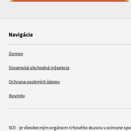
Navigácia
Domov
Slovenská obchodná inšpekcia
Ochrana osobných údajov
Novinky
Položky
SOI - je všeobecným orgánom trhového dozoru v ochrane spo