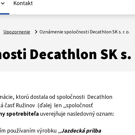
Kontakt
yboard_arrow_down
Upozornenie
Oznámenie spoločnosti Decathlon SK s. r. o.
sti Decathlon SK s. r
mácie, ktorú dostala od spoločnosti Decathlon
stská časť Ružinov (ďalej len „spoločnosť
ny spotrebiteľa
uverejňuje nasledovný oznam:
lším používaním výrobku „
Jazdecká prilba