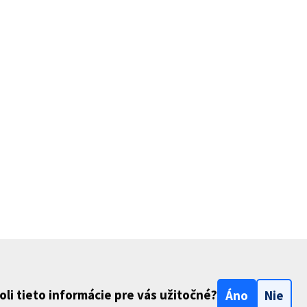
oli tieto informácie pre vás užitočné?
Áno
Nie