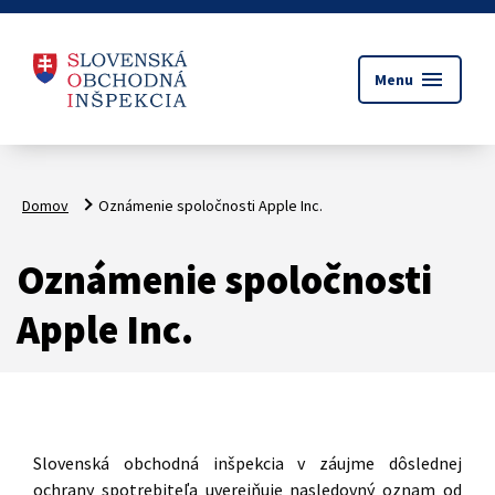
menu
Menu
Domov
Oznámenie spoločnosti Apple Inc.
Oznámenie spoločnosti
Apple Inc.
Slovenská obchodná inšpekcia v záujme dôslednej
ochrany spotrebiteľa uverejňuje nasledovný oznam od