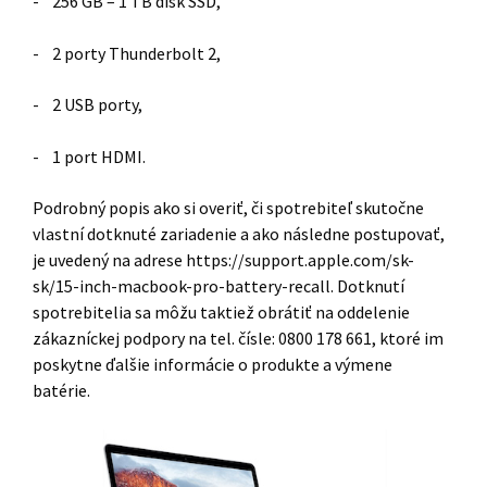
- 256 GB – 1 TB disk SSD,
- 2 porty Thunderbolt 2,
- 2 USB porty,
- 1 port HDMI.
Podrobný popis ako si overiť, či spotrebiteľ skutočne
vlastní dotknuté zariadenie a ako následne postupovať,
je uvedený na adrese https://support.apple.com/sk-
sk/15-inch-macbook-pro-battery-recall. Dotknutí
spotrebitelia sa môžu taktiež obrátiť na oddelenie
zákazníckej podpory na tel. čísle: 0800 178 661, ktoré im
poskytne ďalšie informácie o produkte a výmene
batérie.