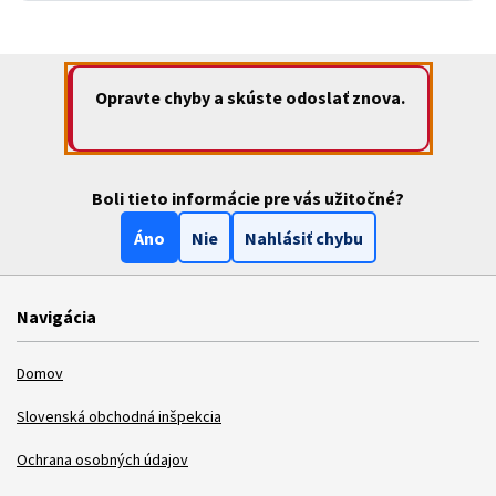
Opravte chyby a skúste odoslať znova.
Boli tieto informácie pre vás užitočné?
Áno
Nie
Nahlásiť chybu
Navigácia
Domov
Slovenská obchodná inšpekcia
Ochrana osobných údajov