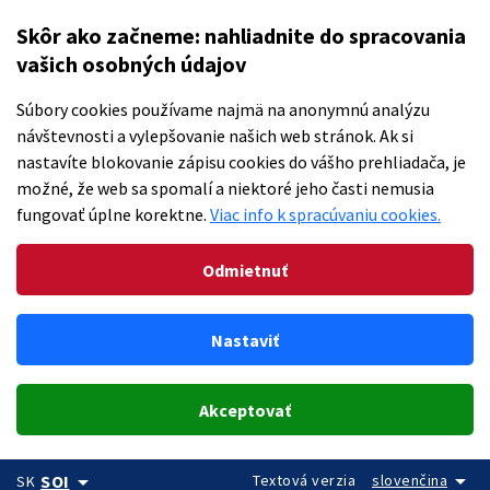
Skôr ako začneme: nahliadnite do spracovania
vašich osobných údajov
Súbory cookies používame najmä na anonymnú analýzu
návštevnosti a vylepšovanie našich web stránok. Ak si
nastavíte blokovanie zápisu cookies do vášho prehliadača, je
možné, že web sa spomalí a niektoré jeho časti nemusia
fungovať úplne korektne.
Viac info k spracúvaniu cookies.
Odmietnuť
Nastaviť
Akceptovať
arrow_drop_down
arrow_drop_down
Textová verzia
slovenčina
SOI
SK