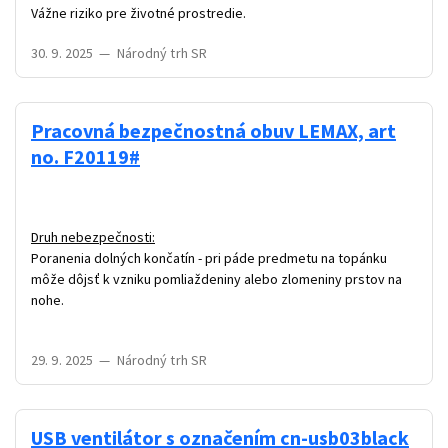
Vážne riziko pre životné prostredie.
30. 9. 2025
—
Národný trh SR
Pracovná bezpečnostná obuv LEMAX, art
no. F20119#
Druh nebezpečnosti:
Poranenia dolných končatín - pri páde predmetu na topánku
môže dôjsť k vzniku pomliaždeniny alebo zlomeniny prstov na
nohe.
29. 9. 2025
—
Národný trh SR
USB ventilátor s označením cn-usb03black