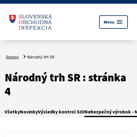
menu
Menu
Domov
Národný trh SR
Národný trh SR : stránka
4
Všetky
Novinky
Výsledky kontrol SOI
Nebezpečný výrobok - N