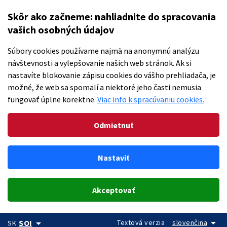
Skôr ako začneme: nahliadnite do spracovania
vašich osobných údajov
Súbory cookies používame najmä na anonymnú analýzu
návštevnosti a vylepšovanie našich web stránok. Ak si
nastavíte blokovanie zápisu cookies do vášho prehliadača, je
možné, že web sa spomalí a niektoré jeho časti nemusia
fungovať úplne korektne.
Viac info k spracúvaniu cookies.
Odmietnuť
Nastaviť
Akceptovať
arrow_drop_down
arrow_drop_down
Textová verzia
slovenčina
SOI
SK