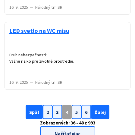
16. 9. 2025
—
Národný trh SR
LED svetlo na WC misu
Druh nebezpečnosti:
Vážne riziko pre životné prostredie.
16. 9. 2025
—
Národný trh SR
Späť
2
3
4
5
6
Ďalej
Zobrazených:
36 - 48
z 993
Načítať viac