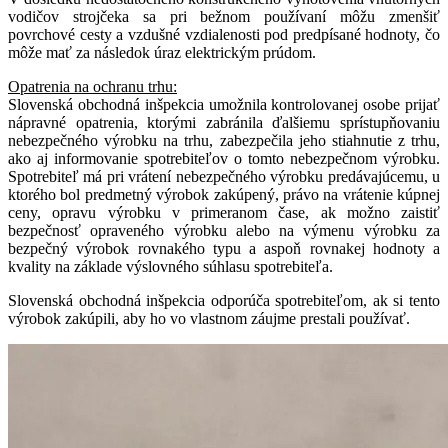
vodičov strojčeka sa pri bežnom používaní môžu zmenšiť
povrchové cesty a vzdušné vzdialenosti pod predpísané hodnoty, čo
môže mať za následok úraz elektrickým prúdom.
Opatrenia na ochranu trhu:
Slovenská obchodná inšpekcia umožnila kontrolovanej osobe prijať
nápravné opatrenia, ktorými zabránila ďalšiemu sprístupňovaniu
nebezpečného výrobku na trhu, zabezpečila jeho stiahnutie z trhu,
ako aj informovanie spotrebiteľov o tomto nebezpečnom výrobku.
Spotrebiteľ má pri vrátení nebezpečného výrobku predávajúcemu, u
ktorého bol predmetný výrobok zakúpený, právo na vrátenie kúpnej
ceny, opravu výrobku v primeranom čase, ak možno zaistiť
bezpečnosť opraveného výrobku alebo na výmenu výrobku za
bezpečný výrobok rovnakého typu a aspoň rovnakej hodnoty a
kvality na základe výslovného súhlasu spotrebiteľa.
Slovenská obchodná inšpekcia odporúča spotrebiteľom, ak si tento
výrobok zakúpili, aby ho vo vlastnom záujme prestali používať.