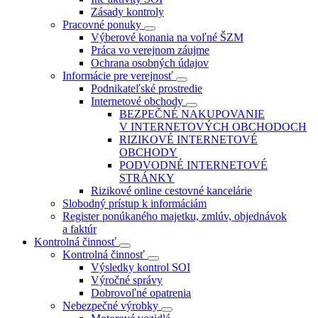
Zásady kontroly
Pracovné ponuky
Výberové konania na voľné ŠZM
Práca vo verejnom záujme
Ochrana osobných údajov
Informácie pre verejnosť
Podnikateľské prostredie
Internetové obchody
BEZPEČNÉ NAKUPOVANIE
V INTERNETOVÝCH OBCHODOCH
RIZIKOVÉ INTERNETOVÉ
OBCHODY
PODVODNÉ INTERNETOVÉ
STRÁNKY
Rizikové online cestovné kancelárie
Slobodný prístup k informáciám
Register ponúkaného majetku, zmlúv, objednávok
a faktúr
Kontrolná činnosť
Kontrolná činnosť
Výsledky kontrol SOI
Výročné správy
Dobrovoľné opatrenia
Nebezpečné výrobky