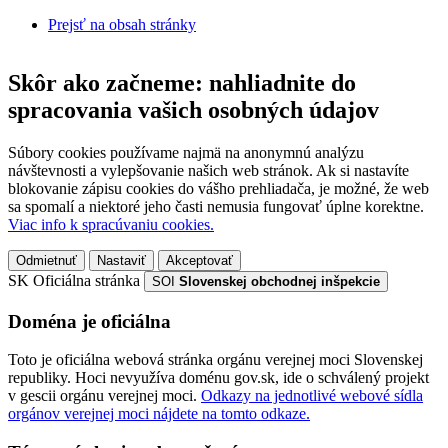
Prejsť na obsah stránky
Skôr ako začneme: nahliadnite do
spracovania vašich osobných údajov
Súbory cookies používame najmä na anonymnú analýzu
návštevnosti a vylepšovanie našich web stránok. Ak si nastavíte
blokovanie zápisu cookies do vášho prehliadača, je možné, že web
sa spomalí a niektoré jeho časti nemusia fungovať úplne korektne.
Viac info k spracúvaniu cookies.
Odmietnuť
Nastaviť
Akceptovať
SK
Oficiálna stránka
SOI
Slovenskej obchodnej inšpekcie
Doména je oficiálna
Toto je oficiálna webová stránka orgánu verejnej moci Slovenskej
republiky. Hoci nevyužíva doménu gov.sk, ide o schválený projekt
v gescii orgánu verejnej moci.
Odkazy na jednotlivé webové sídla
orgánov verejnej moci nájdete na tomto odkaze.