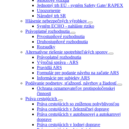
Motorové vozidlá
Jednotný trh EÚ - systém Safety Gate/ RAPEX
Upozornenie
Národný trh SR
Hlásenie nebezpečných výrobkov
Systém ECHO - nahláste riziko
Právoplatné rozhodnutia
Prvostupňové rozhodnutia
Druhostupňové rozhodnutia
Rozsudky
Alternatívne riešenie spotrebiteľských sporov
Právoplatné rozhodnutia
Výročná správa - ARS
Pravidlá ARS
Formulár pre podanie návrhu na začatie ARS
Informácie pre subjekty ARS
Podávanie podnetov, sťažností, návrhov a žiadostí
Ochrana oznamovateľov protispoločenskej
činnosti
Práva cestujúcich
Práva cestujúcich so zníženou pohyblivosťou
Práva cestujúcich v železničnej doprave
Práva cestujúcich v autobusovej a autokarovej
doprave
Práva cestujúcich v lodnej doprave