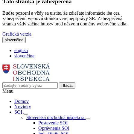
Táto stránka je zabezpečená
Buďte pozorní a vždy sa uistite, že zdieľate informácie iba cez
zabezpečenú webovú stránku verejnej správy SR. Zabezpečená
stránka vždy začína https:// pred názvom domény webového sídla.
Grafická verzia
slovenčina
english
slovenčina
Hľadať
Menu
Domov
Novinky
SOI
Slovenská obchodná inšpekcia
Postavenie SOI
Oprávnenia SOI
Iné aktivity SOI