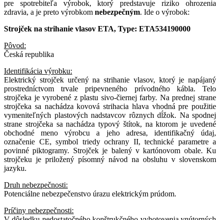
pre spotrebiteľa výrobok, ktorý predstavuje riziko ohrozenia
zdravia, a je preto výrobkom
nebezpečným
. Ide o výrobok:
Strojček na strihanie vlasov ETA, Type: ETA534190000
Pôvod:
Česká republika
Identifikácia výrobku:
Elektrický strojček určený na strihanie vlasov, ktorý je napájaný
prostredníctvom trvale pripevneného prívodného kábla. Telo
strojčeka je vyrobené z plastu sivo-čiernej farby. Na prednej strane
strojčeka sa nachádza kovová strihacia hlava vhodná pre použitie
vymeniteľných plastových nadstavcov rôznych dĺžok. Na spodnej
strane strojčeka sa nachádza typový štítok, na ktorom je uvedené
obchodné meno výrobcu a jeho adresa, identifikačný údaj,
označenie CE, symbol triedy ochrany II, technické parametre a
povinné piktogramy. Strojček je balený v kartónovom obale. Ku
strojčeku je priložený písomný návod na obsluhu v slovenskom
jazyku.
Druh nebezpečnosti:
Potenciálne nebezpečenstvo úrazu elektrickým prúdom.
Príčiny nebezpečnosti:
V dôsledku nedostatočného konštrukčného vyhotovenia vnútorných