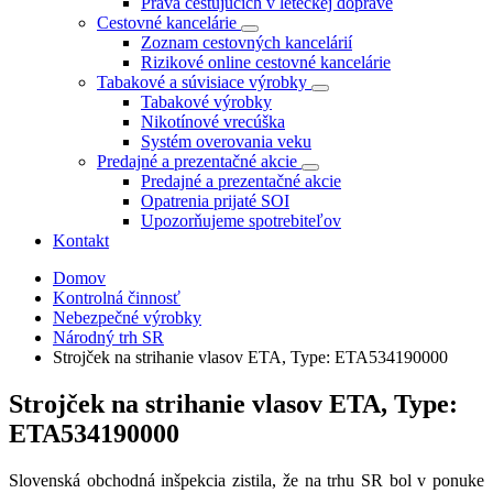
Práva cestujúcich v leteckej doprave
Cestovné kancelárie
Zoznam cestovných kancelárií
Rizikové online cestovné kancelárie
Tabakové a súvisiace výrobky
Tabakové výrobky
Nikotínové vrecúška
Systém overovania veku
Predajné a prezentačné akcie
Predajné a prezentačné akcie
Opatrenia prijaté SOI
Upozorňujeme spotrebiteľov
Kontakt
Domov
Kontrolná činnosť
Nebezpečné výrobky
Národný trh SR
Strojček na strihanie vlasov ETA, Type: ETA534190000
Strojček na strihanie vlasov ETA, Type:
ETA534190000
Slovenská obchodná inšpekcia zistila, že na trhu SR bol v ponuke