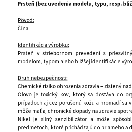
Prsteň (bez uvedenia modelu, typu, resp. bliž
Pôvod:
Čína
Identifikácia výrobku:
Prsteň v striebornom prevedení s priesvi
modelom, typom alebo bližšej identifikácie výr
Druh nebezpečnosti:
Chemické riziko ohrozenia zdravia – zistený na
Olovo je toxický kov, ktorý sa dostáva do or
prípadoch aj cez porušenú kožu a hromadí sa v
môže mať aj chronické dopady na zdravie spotre
Nikel je silný senzibilizátor a môže spôsob
predmetoch, ktoré prichádzajú do priameho a 