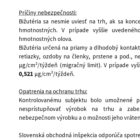
Príčiny nebezpečnosti:
Bižutéria sa nesmie uviesť na trh, ak sa konc
hmotnostných. V prípade vyššie uvedené
hmotnostných olova.
Bižutéria určená na priamy a dlhodobý kontakt
retiazky, ozdoby na členky, prstene a pod., n
μg/cm²/týždeň (migračný limit). V prípade v
0,521
μg/cm²/týždeň.
Opatrenia na ochranu trhu:
Kontrolovanému subjektu bolo umožnené pri
nesprístupňovať výrobok na trhu a zabez
nebezpečnom výrobku a o možnosti jeho vráten
Slovenská obchodná inšpekcia odporúča spotreb