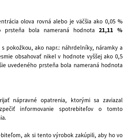
entrácia olova rovná alebo je väčšia ako 0,05 %
ho prsteňa bola nameraná hodnota
21,11 %
 s pokožkou, ako napr.: náhrdelníky, náramky a
esmie obsahovať nikel v hodnote vyššej ako 0,5
yššie uvedeného prsteňa bola nameraná hodnota
jať nápravné opatrenia, ktorými sa zaviazal
pečiť informovanie spotrebiteľov o tomto
ia.
iteľom, ak si tento výrobok zakúpili, aby ho vo