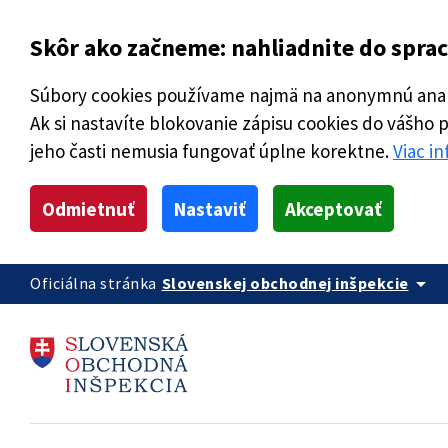
Skôr ako začneme: nahliadnite do spra
Súbory cookies používame najmä na anonymnú analý
Ak si nastavíte blokovanie zápisu cookies do vášho 
jeho časti nemusia fungovať úplne korektne.
Viac i
Odmietnuť
Nastaviť
Akceptovať
arrow_drop_down
Oficiálna stránka
Slovenskej obchodnej inšpekcie