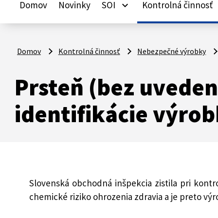
Domov
Novinky
SOI
Kontrolná činnosť
keyboard_arrow_down
ke
Domov
Kontrolná činnosť
Nebezpečné výrobky
Prsteň (bez uvedeni
identifikácie výrob
Slovenská obchodná inšpekcia zistila pri kont
chemické riziko ohrozenia zdravia a je preto v