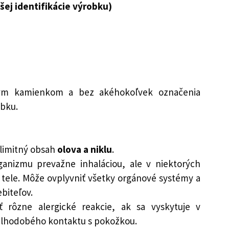
šej identifikácie výrobku)
tným kamienkom a bez akéhokoľvek označenia
obku.
dlimitný obsah
olova a niklu
.
ganizmu prevažne inhaláciou, ale v niektorých
 tele. Môže ovplyvniť všetky orgánové systémy a
biteľov.
iť rôzne alergické reakcie, ak sa vyskytuje v
dlhodobého kontaktu s pokožkou.