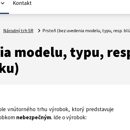
Kontakt
yboard_arrow_down
Národný trh SR
Prsteň (bez uvedenia modelu, typu, resp. bliž
a modelu, typu, resp
ku)
role vnútorného trhu výrobok, ktorý predstavuje
ýrobkom
nebezpečným
. Ide o výrobok: