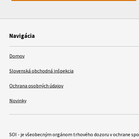
Navigácia
Domov
Slovenská obchodná inšpekcia
Ochrana osobných údajov
Novinky
Položky
SOI - je všeobecným orgánom trhového dozoru v ochrane spo