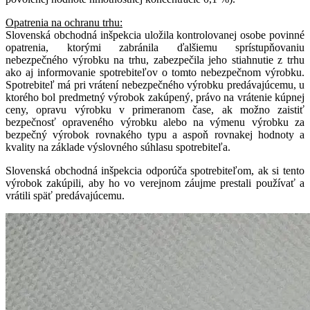
Opatrenia na ochranu trhu:
Slovenská obchodná inšpekcia uložila kontrolovanej osobe povinné
opatrenia, ktorými zabránila ďalšiemu sprístupňovaniu
nebezpečného výrobku na trhu, zabezpečila jeho stiahnutie z trhu
ako aj informovanie spotrebiteľov o tomto nebezpečnom výrobku.
Spotrebiteľ má pri vrátení nebezpečného výrobku predávajúcemu, u
ktorého bol predmetný výrobok zakúpený, právo na vrátenie kúpnej
ceny, opravu výrobku v primeranom čase, ak možno zaistiť
bezpečnosť opraveného výrobku alebo na výmenu výrobku za
bezpečný výrobok rovnakého typu a aspoň rovnakej hodnoty a
kvality na základe výslovného súhlasu spotrebiteľa.
Slovenská obchodná inšpekcia odporúča spotrebiteľom, ak si tento
výrobok zakúpili, aby ho vo verejnom záujme prestali používať a
vrátili späť predávajúcemu.