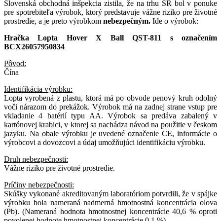
Slovenská obchodná inšpekcia zistila, že na trhu SR bol v ponuke
pre spotrebiteľa výrobok, ktorý predstavuje vážne riziko pre životné
prostredie, a je preto výrobkom
nebezpečným.
Ide o výrobok:
Hračka Lopta Hover X Ball QST-811 s označením
BCX26057950834
Pôvod:
Čína
Identifikácia výrobku:
Lopta vyrobená z plastu, ktorá má po obvode penový kruh odolný
voči nárazom do prekážok. Výrobok má na zadnej strane vstup pre
vkladanie 4 batérií typu AA. Výrobok sa predáva zabalený v
kartónovej krabici, v ktorej sa nachádza návod na použitie v českom
jazyku. Na obale výrobku je uvedené označenie CE, informácie o
výrobcovi a dovozcovi a údaj umožňujúci identifikáciu výrobku.
Druh nebezpečnosti:
Vážne riziko pre životné prostredie.
Príčiny nebezpečnosti:
Skúšky vykonané akreditovaným laboratóriom potvrdili, že v spájke
výrobku bola nameraná nadmerná hmotnostná koncentrácia olova
(Pb). (Nameraná hodnota hmotnostnej koncentrácie 40,6 % oproti
povolenej hodnote hmotnostnej koncentrácie 0,1 %).