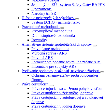
Motorové vozidlá
Jednotný trh EÚ - systém Safety Gate/ RAPEX
Upozornenie
Národný trh SR
Hlásenie nebezpečných výrobkov
Systém ECHO - nahláste riziko
Právoplatné rozhodnutia
Prvostupňové rozhodnutia
Druhostupňové rozhodnutia
Rozsudky
Alternatívne riešenie spotrebiteľských sporov
Právoplatné rozhodnutia
Výročná správa - ARS
Pravidlá ARS
Formulár pre podanie návrhu na začatie ARS
Informácie pre subjekty ARS
Podávanie podnetov, sťažností, návrhov a žiadostí
Ochrana oznamovateľov protispoločenskej
činnosti
Práva cestujúcich
Práva cestujúcich so zníženou pohyblivosťou
Práva cestujúcich v železničnej doprave
Práva cestujúcich v autobusovej a autokarovej
doprave
Práva cestujúcich v lodnej doprave