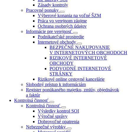
Zásady kontroly
Pracovné ponuky
Výberové konania na voľné ŠZM
Práca vo verejnom záujme
Ochrana osobných údajov
Informácie pre verejnosť
Podnikateľské prostredie
Internetové obchody
BEZPEČNÉ NAKUPOVANIE
V INTERNETOVÝCH OBCHODOCH
RIZIKOVÉ INTERNETOVÉ
OBCHODY
PODVODNÉ INTERNETOVÉ
STRÁNKY
Rizikové online cestovné kancelárie
Slobodný prístup k informáciám
Register ponúkaného majetku, zmlúv, objednávok
a faktúr
Kontrolná činnosť
Kontrolná činnosť
Výsledky kontrol SOI
Výročné správy
Dobrovoľné opatrenia
Nebezpečné výrobky