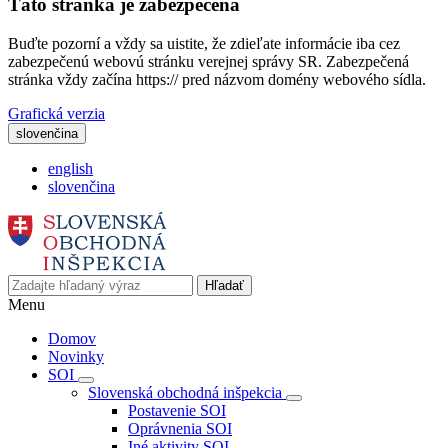
Táto stránka je zabezpečená
Buďte pozorní a vždy sa uistite, že zdieľate informácie iba cez
zabezpečenú webovú stránku verejnej správy SR. Zabezpečená
stránka vždy začína https:// pred názvom domény webového sídla.
Grafická verzia
slovenčina
english
slovenčina
Hľadať
Menu
Domov
Novinky
SOI
Slovenská obchodná inšpekcia
Postavenie SOI
Oprávnenia SOI
Iné aktivity SOI