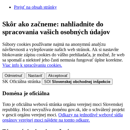
Prejsť na obsah stránky
Skôr ako začneme: nahliadnite do
spracovania vašich osobných údajov
Súbory cookies používame najmä na anonymnú analýzu
návštevnosti a vylepšovanie našich web stránok. Ak si nastavíte
blokovanie zápisu cookies do vášho prehliadača, je možné, že web
sa spomalí a niektoré jeho časti nemusia fungovať úplne korektne.
Viac info k spracúvaniu cookies.
Odmietnuť
Nastaviť
Akceptovať
SK
Oficiálna stránka
SOI
Slovenskej obchodnej inšpekcie
Doména je oficiálna
Toto je oficiálna webová stránka orgánu verejnej moci Slovenskej
republiky. Hoci nevyužíva doménu gov.sk, ide o schválený projekt
v gescii orgánu verejnej moci.
Odkazy na jednotlivé webové sídla
orgánov verejnej moci nájdete na tomto odkaze.