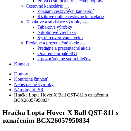
Práva cestujúcich v leteckej doprave
Cestovné kancelárie
Zoznam cestovných kancelárií
Rizikové online cestovné kancelárie
Tabakové a súvisiace výrobky
Tabakové výrobky
Nikotínové vrecúška
Systém overovania veku
Predajné a prezentačné akcie
Predajné a prezentačné akcie
Opatrenia prijaté SOI
Upozorňujeme spotrebiteľov
Kontakt
Domov
Kontrolná činnosť
Nebezpečné výrobky
Národný trh SR
Hračka Lopta Hover X Ball QST-811 s označením
BCX26057950834
Hračka Lopta Hover X Ball QST-811 s
označením BCX26057950834