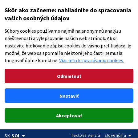
Skôr ako začneme: nahliadnite do spracovania
vašich osobných údajov
Súbory cookies používame najmä na anonymnú analýzu
návštevnosti a vylepšovanie našich web stránok. Ak si
nastavíte blokovanie zápisu cookies do vášho prehliadača, je
možné, že web sa spomalí a niektoré jeho časti nemusia
fungovať úplne korektne.
Viac info k spracúvaniu cookies.
Odmietnuť
Nastaviť
Akceptovať
arrow_drop_down
arrow_drop_down
Textová verzia
slovenčina
SOI
SK