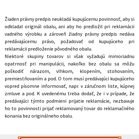
Žiaden právny predpis neukladá kupujúcemu povinnosť, aby si
odkladal originál obalu, ani aby ho predložil pri reklamácii
vadného výrobku a zároveň žiadny právny predpis nedáva
predávajúcemu právo, požadovať od kupujúceho pri
reklamácii predloženie pôvodného obalu.
Niektoré skupiny tovarov si však vyžadujú mimoriadnu
opatrnosť pri manipulácii, nakoľko bez obalu sa môžu
poškodiť nárazom, vlhkom, klopením, stohovaním,
premiestňovaním a pod. O tom musí predávajúci kupujúceho
vopred písomne informovať, napr. v záručnom liste, kúpnej
zmluve a pod. K uvedenému treba dodať, že i v prípade, že
predávajúci týmto podmieni prijatie reklamácie, nezbavuje
ho to povinnosti prijať reklamovaný tovar do reklamačného
konania bez originálneho obalu.