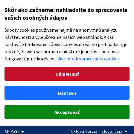
Skôr ako začneme: nahliadnite do spracovania
vašich osobných údajov
Súbory cookies používame najmä na anonymnú analýzu
návštevnosti a vylepšovanie našich web stránok. Ak si
nastavíte blokovanie zápisu cookies do vášho prehliadača, je
možné, že web sa spomalí a niektoré jeho časti nemusia
fungovať úplne korektne.
Viac info k spracúvaniu cookies.
Odmietnuť
Nastaviť
Akceptovať
arrow_drop_down
arrow_drop_down
Textová verzia
slovenčina
SOI
SK