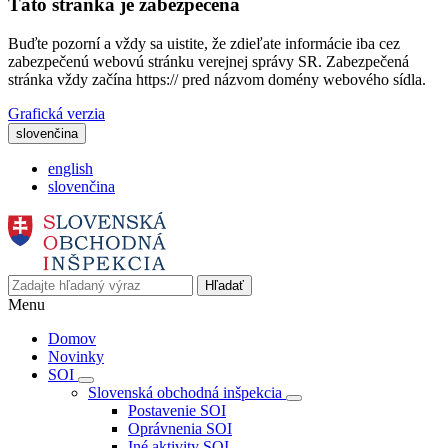
Táto stránka je zabezpečená
Buďte pozorní a vždy sa uistite, že zdieľate informácie iba cez
zabezpečenú webovú stránku verejnej správy SR. Zabezpečená
stránka vždy začína https:// pred názvom domény webového sídla.
Grafická verzia
slovenčina
english
slovenčina
Hľadať
Menu
Domov
Novinky
SOI
Slovenská obchodná inšpekcia
Postavenie SOI
Oprávnenia SOI
Iné aktivity SOI