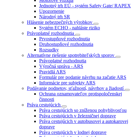
Motorové vozidlá
Jednotný trh EÚ - systém Safety Gate/ RAPEX
Upozornenie
Národný trh SR
Hlásenie nebezpečných výrobkov
Systém ECHO - nahláste riziko
Právoplatné rozhodnutia
Prvostupňové rozhodnutia
Druhostupňové rozhodnutia
Rozsudky
Alternatívne riešenie spotrebiteľských sporov
Právoplatné rozhodnutia
Výročná správa - ARS
Pravidlá ARS
Formulár pre podanie návrhu na začatie ARS
Informácie pre subjekty ARS
Podávanie podnetov, sťažností, návrhov a žiadostí
Ochrana oznamovateľov protispoločenskej
činnosti
Práva cestujúcich
Práva cestujúcich so zníženou pohyblivosťou
Práva cestujúcich v železničnej doprave
Práva cestujúcich v autobusovej a autokarovej
doprave
Práva cestujúcich v lodnej doprave