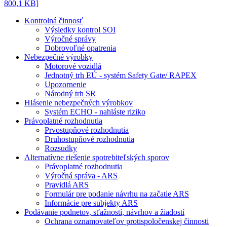
800,1 KB]
Kontrolná činnosť
Výsledky kontrol SOI
Výročné správy
Dobrovoľné opatrenia
Nebezpečné výrobky
Motorové vozidlá
Jednotný trh EÚ - systém Safety Gate/ RAPEX
Upozornenie
Národný trh SR
Hlásenie nebezpečných výrobkov
Systém ECHO - nahláste riziko
Právoplatné rozhodnutia
Prvostupňové rozhodnutia
Druhostupňové rozhodnutia
Rozsudky
Alternatívne riešenie spotrebiteľských sporov
Právoplatné rozhodnutia
Výročná správa - ARS
Pravidlá ARS
Formulár pre podanie návrhu na začatie ARS
Informácie pre subjekty ARS
Podávanie podnetov, sťažností, návrhov a žiadostí
Ochrana oznamovateľov protispoločenskej činnosti