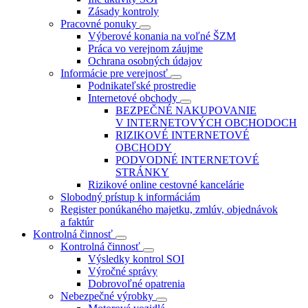
Zásady kontroly
Pracovné ponuky
Výberové konania na voľné ŠZM
Práca vo verejnom záujme
Ochrana osobných údajov
Informácie pre verejnosť
Podnikateľské prostredie
Internetové obchody
BEZPEČNÉ NAKUPOVANIE
V INTERNETOVÝCH OBCHODOCH
RIZIKOVÉ INTERNETOVÉ
OBCHODY
PODVODNÉ INTERNETOVÉ
STRÁNKY
Rizikové online cestovné kancelárie
Slobodný prístup k informáciám
Register ponúkaného majetku, zmlúv, objednávok
a faktúr
Kontrolná činnosť
Kontrolná činnosť
Výsledky kontrol SOI
Výročné správy
Dobrovoľné opatrenia
Nebezpečné výrobky