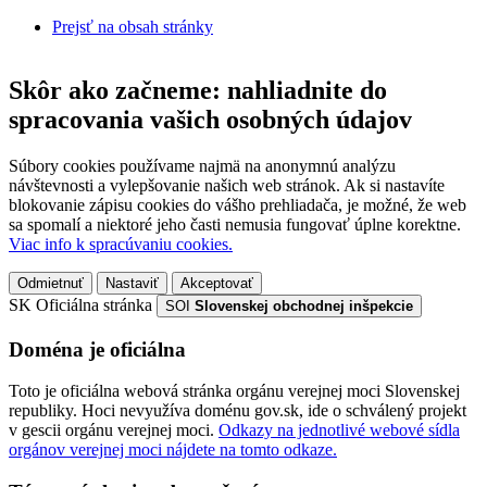
Prejsť na obsah stránky
Skôr ako začneme: nahliadnite do
spracovania vašich osobných údajov
Súbory cookies používame najmä na anonymnú analýzu
návštevnosti a vylepšovanie našich web stránok. Ak si nastavíte
blokovanie zápisu cookies do vášho prehliadača, je možné, že web
sa spomalí a niektoré jeho časti nemusia fungovať úplne korektne.
Viac info k spracúvaniu cookies.
Odmietnuť
Nastaviť
Akceptovať
SK
Oficiálna stránka
SOI
Slovenskej obchodnej inšpekcie
Doména je oficiálna
Toto je oficiálna webová stránka orgánu verejnej moci Slovenskej
republiky. Hoci nevyužíva doménu gov.sk, ide o schválený projekt
v gescii orgánu verejnej moci.
Odkazy na jednotlivé webové sídla
orgánov verejnej moci nájdete na tomto odkaze.