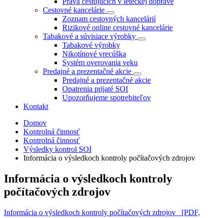
Práva cestujúcich v leteckej doprave
Cestovné kancelárie
Zoznam cestovných kancelárií
Rizikové online cestovné kancelárie
Tabakové a súvisiace výrobky
Tabakové výrobky
Nikotínové vrecúška
Systém overovania veku
Predajné a prezentačné akcie
Predajné a prezentačné akcie
Opatrenia prijaté SOI
Upozorňujeme spotrebiteľov
Kontakt
Domov
Kontrolná činnosť
Kontrolná činnosť
Výsledky kontrol SOI
Informácia o výsledkoch kontroly počítačových zdrojov
Informácia o výsledkoch kontroly
počítačových zdrojov
Informácia o výsledkoch kontroly počítačových zdrojov
[PDF,