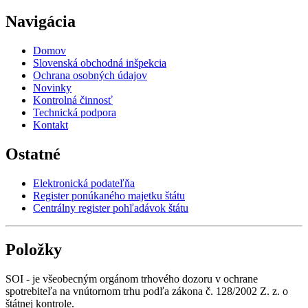
Navigácia
Domov
Slovenská obchodná inšpekcia
Ochrana osobných údajov
Novinky
Kontrolná činnosť
Technická podpora
Kontakt
Ostatné
Elektronická podateľňa
Register ponúkaného majetku štátu
Centrálny register pohľadávok štátu
Položky
SOI - je všeobecným orgánom trhového dozoru v ochrane
spotrebiteľa na vnútornom trhu podľa zákona č. 128/2002 Z. z. o
štátnej kontrole.