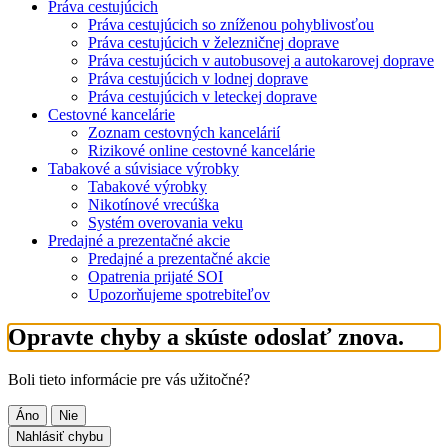
Práva cestujúcich
Práva cestujúcich so zníženou pohyblivosťou
Práva cestujúcich v železničnej doprave
Práva cestujúcich v autobusovej a autokarovej doprave
Práva cestujúcich v lodnej doprave
Práva cestujúcich v leteckej doprave
Cestovné kancelárie
Zoznam cestovných kancelárií
Rizikové online cestovné kancelárie
Tabakové a súvisiace výrobky
Tabakové výrobky
Nikotínové vrecúška
Systém overovania veku
Predajné a prezentačné akcie
Predajné a prezentačné akcie
Opatrenia prijaté SOI
Upozorňujeme spotrebiteľov
Opravte chyby a skúste odoslať znova.
Boli tieto informácie pre vás užitočné?
Áno
Nie
Nahlásiť chybu