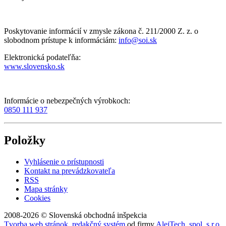
Poskytovanie informácií v zmysle zákona č. 211/2000 Z. z. o
slobodnom prístupe k informáciám:
info@soi.sk
Elektronická podateľňa:
www.slovensko.sk
Informácie o nebezpečných výrobkoch:
0850 111 937
Položky
Vyhlásenie o prístupnosti
Kontakt na prevádzkovateľa
RSS
Mapa stránky
Cookies
2008-2026 © Slovenská obchodná inšpekcia
Tvorba web stránok
,
redakčný systém
od firmy
AlejTech, spol. s r.o.