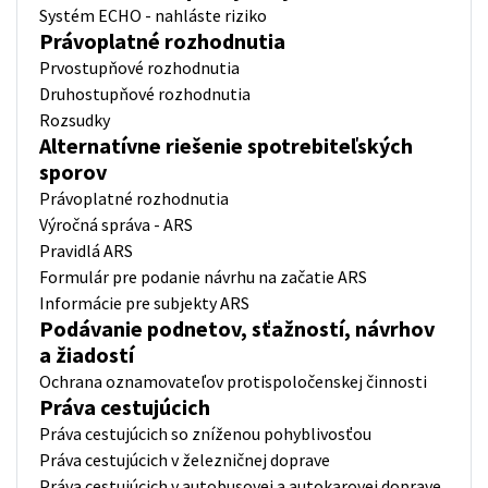
Systém ECHO - nahláste riziko
Právoplatné rozhodnutia
Prvostupňové rozhodnutia
Druhostupňové rozhodnutia
Rozsudky
Alternatívne riešenie spotrebiteľských
sporov
Právoplatné rozhodnutia
Výročná správa - ARS
Pravidlá ARS
Formulár pre podanie návrhu na začatie ARS
Informácie pre subjekty ARS
Podávanie podnetov, sťažností, návrhov
a žiadostí
Ochrana oznamovateľov protispoločenskej činnosti
Práva cestujúcich
Práva cestujúcich so zníženou pohyblivosťou
Práva cestujúcich v železničnej doprave
Práva cestujúcich v autobusovej a autokarovej doprave