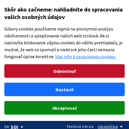
Skôr ako začneme: nahliadnite do spracovania
vašich osobných údajov
Súbory cookies používame najmä na anonymnú analýzu
návštevnosti a vylepšovanie našich web stránok. Ak si
nastavíte blokovanie zápisu cookies do vášho prehliadača, je
možné, že web sa spomalí a niektoré jeho časti nemusia
fungovať úplne korektne.
Viac info k spracúvaniu cookies.
Odmietnuť
Nastaviť
Akceptovať
arrow_drop_down
arrow_drop_down
Textová verzia
slovenčina
SOI
SK