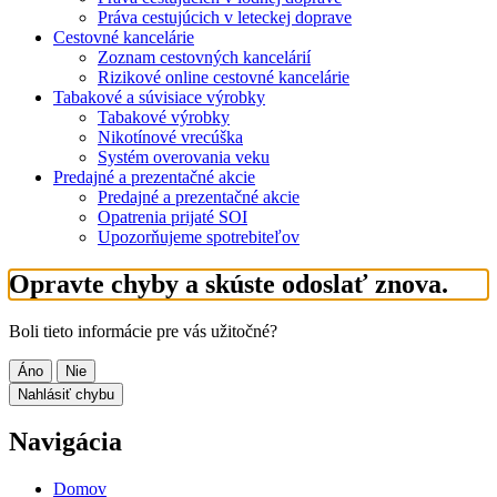
Práva cestujúcich v leteckej doprave
Cestovné kancelárie
Zoznam cestovných kancelárií
Rizikové online cestovné kancelárie
Tabakové a súvisiace výrobky
Tabakové výrobky
Nikotínové vrecúška
Systém overovania veku
Predajné a prezentačné akcie
Predajné a prezentačné akcie
Opatrenia prijaté SOI
Upozorňujeme spotrebiteľov
Opravte chyby a skúste odoslať znova.
Boli tieto informácie pre vás užitočné?
Áno
Nie
Nahlásiť chybu
Navigácia
Domov