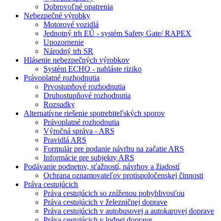
Dobrovoľné opatrenia
Nebezpečné výrobky
Motorové vozidlá
Jednotný trh EÚ - systém Safety Gate/ RAPEX
Upozornenie
Národný trh SR
Hlásenie nebezpečných výrobkov
Systém ECHO - nahláste riziko
Právoplatné rozhodnutia
Prvostupňové rozhodnutia
Druhostupňové rozhodnutia
Rozsudky
Alternatívne riešenie spotrebiteľských sporov
Právoplatné rozhodnutia
Výročná správa - ARS
Pravidlá ARS
Formulár pre podanie návrhu na začatie ARS
Informácie pre subjekty ARS
Podávanie podnetov, sťažností, návrhov a žiadostí
Ochrana oznamovateľov protispoločenskej činnosti
Práva cestujúcich
Práva cestujúcich so zníženou pohyblivosťou
Práva cestujúcich v železničnej doprave
Práva cestujúcich v autobusovej a autokarovej doprave
Práva cestujúcich v lodnej doprave