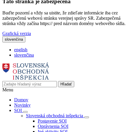
Táto stránka je zabezpečená
Buďte pozorní a vždy sa uistite, že zdieľate informácie iba cez
zabezpečenú webovú stránku verejnej správy SR. Zabezpečená
stránka vždy začína https:// pred názvom domény webového sídla.
Grafická verzia
slovenčina
english
slovenčina
Hľadať
Menu
Domov
Novinky
SOI
Slovenská obchodná inšpekcia
Postavenie SOI
Oprávnenia SOI
Iné aktivity SOI