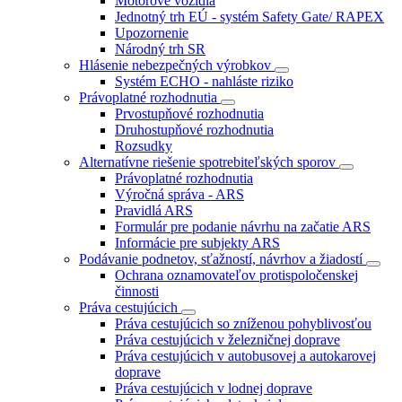
Motorové vozidlá
Jednotný trh EÚ - systém Safety Gate/ RAPEX
Upozornenie
Národný trh SR
Hlásenie nebezpečných výrobkov
Systém ECHO - nahláste riziko
Právoplatné rozhodnutia
Prvostupňové rozhodnutia
Druhostupňové rozhodnutia
Rozsudky
Alternatívne riešenie spotrebiteľských sporov
Právoplatné rozhodnutia
Výročná správa - ARS
Pravidlá ARS
Formulár pre podanie návrhu na začatie ARS
Informácie pre subjekty ARS
Podávanie podnetov, sťažností, návrhov a žiadostí
Ochrana oznamovateľov protispoločenskej
činnosti
Práva cestujúcich
Práva cestujúcich so zníženou pohyblivosťou
Práva cestujúcich v železničnej doprave
Práva cestujúcich v autobusovej a autokarovej
doprave
Práva cestujúcich v lodnej doprave