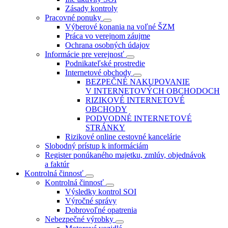
Zásady kontroly
Pracovné ponuky
Výberové konania na voľné ŠZM
Práca vo verejnom záujme
Ochrana osobných údajov
Informácie pre verejnosť
Podnikateľské prostredie
Internetové obchody
BEZPEČNÉ NAKUPOVANIE
V INTERNETOVÝCH OBCHODOCH
RIZIKOVÉ INTERNETOVÉ
OBCHODY
PODVODNÉ INTERNETOVÉ
STRÁNKY
Rizikové online cestovné kancelárie
Slobodný prístup k informáciám
Register ponúkaného majetku, zmlúv, objednávok
a faktúr
Kontrolná činnosť
Kontrolná činnosť
Výsledky kontrol SOI
Výročné správy
Dobrovoľné opatrenia
Nebezpečné výrobky