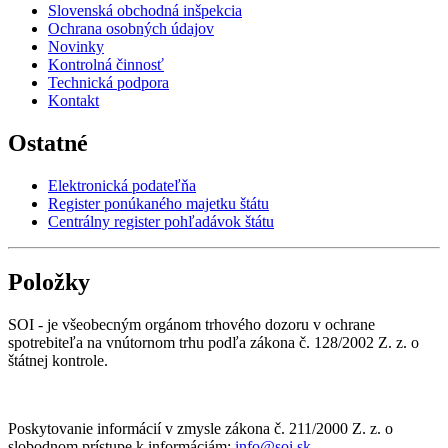
Slovenská obchodná inšpekcia
Ochrana osobných údajov
Novinky
Kontrolná činnosť
Technická podpora
Kontakt
Ostatné
Elektronická podateľňa
Register ponúkaného majetku štátu
Centrálny register pohľadávok štátu
Položky
SOI - je všeobecným orgánom trhového dozoru v ochrane
spotrebiteľa na vnútornom trhu podľa zákona č. 128/2002 Z. z. o
štátnej kontrole.
Poskytovanie informácií v zmysle zákona č. 211/2000 Z. z. o
slobodnom prístupe k informáciám:
info@soi.sk