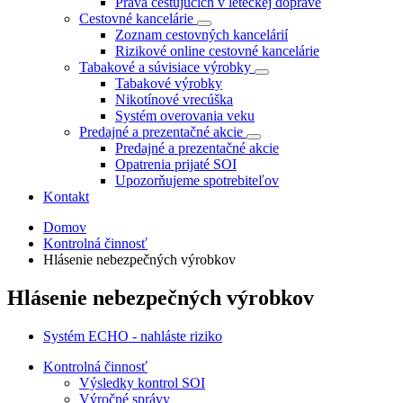
Práva cestujúcich v leteckej doprave
Cestovné kancelárie
Zoznam cestovných kancelárií
Rizikové online cestovné kancelárie
Tabakové a súvisiace výrobky
Tabakové výrobky
Nikotínové vrecúška
Systém overovania veku
Predajné a prezentačné akcie
Predajné a prezentačné akcie
Opatrenia prijaté SOI
Upozorňujeme spotrebiteľov
Kontakt
Domov
Kontrolná činnosť
Hlásenie nebezpečných výrobkov
Hlásenie nebezpečných výrobkov
Systém ECHO - nahláste riziko
Kontrolná činnosť
Výsledky kontrol SOI
Výročné správy