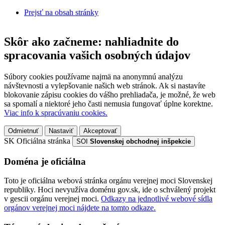
Prejsť na obsah stránky
Skôr ako začneme: nahliadnite do
spracovania vašich osobných údajov
Súbory cookies používame najmä na anonymnú analýzu
návštevnosti a vylepšovanie našich web stránok. Ak si nastavíte
blokovanie zápisu cookies do vášho prehliadača, je možné, že web
sa spomalí a niektoré jeho časti nemusia fungovať úplne korektne.
Viac info k spracúvaniu cookies.
Odmietnuť
Nastaviť
Akceptovať
SK
Oficiálna stránka
SOI
Slovenskej obchodnej inšpekcie
Doména je oficiálna
Toto je oficiálna webová stránka orgánu verejnej moci Slovenskej
republiky. Hoci nevyužíva doménu gov.sk, ide o schválený projekt
v gescii orgánu verejnej moci.
Odkazy na jednotlivé webové sídla
orgánov verejnej moci nájdete na tomto odkaze.