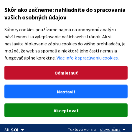
Skôr ako začneme: nahliadnite do spracovania
vašich osobných údajov
Súbory cookies používame najmä na anonymnú analýzu
návštevnosti a vylepšovanie našich web stránok. Ak si
nastavíte blokovanie zápisu cookies do vášho prehliadača, je
možné, že web sa spomalí a niektoré jeho časti nemusia
fungovať úplne korektne.
Viac info k spracúvaniu cookies.
Odmietnuť
Nastaviť
Akceptovať
arrow_drop_down
arrow_drop_down
Textová verzia
slovenčina
SOI
SK