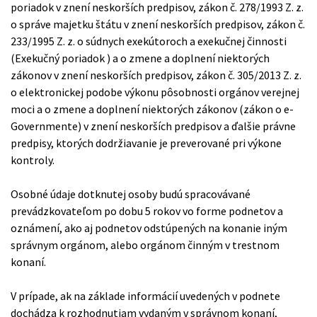
poriadok v znení neskorších predpisov, zákon č. 278/1993 Z. z.
o správe majetku štátu v znení neskorších predpisov, zákon č.
233/1995 Z. z. o súdnych exekútoroch a exekučnej činnosti
(Exekučný poriadok ) a o zmene a doplnení niektorých
zákonov v znení neskorších predpisov, zákon č. 305/2013 Z. z.
o elektronickej podobe výkonu pôsobnosti orgánov verejnej
moci a o zmene a doplnení niektorých zákonov (zákon o e-
Governmente) v znení neskorších predpisov a ďalšie právne
predpisy, ktorých dodržiavanie je preverované pri výkone
kontroly.
Osobné údaje dotknutej osoby budú spracovávané
prevádzkovateľom po dobu 5 rokov vo forme podnetov a
oznámení, ako aj podnetov odstúpených na konanie iným
správnym orgánom, alebo orgánom činným v trestnom
konaní.
V prípade, ak na základe informácií uvedených v podnete
dochádza k rozhodnutiam vydaným v správnom konaní,