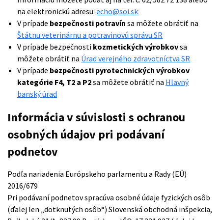
na elektronickú adresu:
echo@soi.sk
V prípade
bezpečnosti potravín
sa môžete obrátiť na
Štátnu veterinárnu a potravinovú správu SR
V prípade bezpečnosti
kozmetických výrobkov
sa
môžete obrátiť na
Úrad verejného zdravotníctva SR
V prípade
bezpečnosti pyrotechnických výrobkov
kategórie F4, T2 a P2
sa môžete obrátiť na
Hlavný
banský úrad
Informácia v súvislosti s ochranou
osobných údajov pri podávaní
podnetov
Podľa nariadenia Európskeho parlamentu a Rady (EÚ)
2016/679
Pri podávaní podnetov spracúva osobné údaje fyzických osôb
(ďalej len „dotknutých osôb“) Slovenská obchodná inšpekcia,