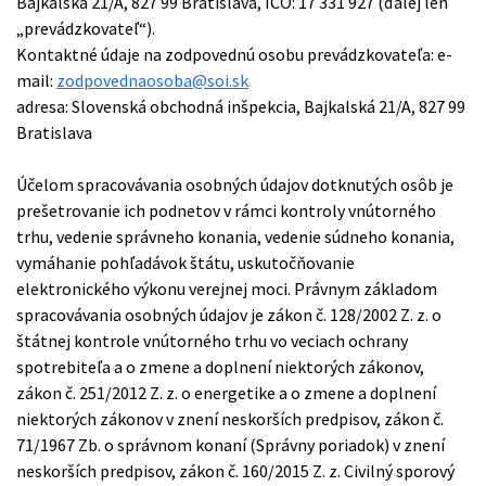
Bajkalská 21/A, 827 99 Bratislava, IČO: 17 331 927 (ďalej len
„prevádzkovateľ“).
Kontaktné údaje na zodpovednú osobu prevádzkovateľa: e-
mail:
zodpovednaosoba@soi.sk
adresa: Slovenská obchodná inšpekcia, Bajkalská 21/A, 827 99
Bratislava
Účelom spracovávania osobných údajov dotknutých osôb je
prešetrovanie ich podnetov v rámci kontroly vnútorného
trhu, vedenie správneho konania, vedenie súdneho konania,
vymáhanie pohľadávok štátu, uskutočňovanie
elektronického výkonu verejnej moci. Právnym základom
spracovávania osobných údajov je zákon č. 128/2002 Z. z. o
štátnej kontrole vnútorného trhu vo veciach ochrany
spotrebiteľa a o zmene a doplnení niektorých zákonov,
zákon č. 251/2012 Z. z. o energetike a o zmene a doplnení
niektorých zákonov v znení neskorších predpisov, zákon č.
71/1967 Zb. o správnom konaní (Správny poriadok) v znení
neskorších predpisov, zákon č. 160/2015 Z. z. Civilný sporový