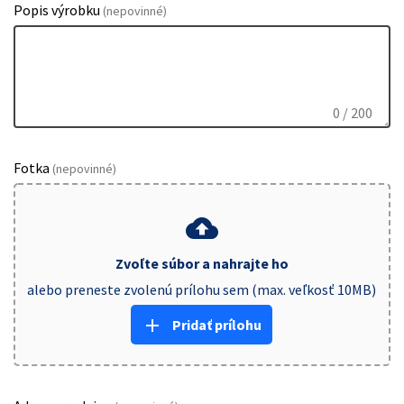
Popis výrobku
(nepovinné)
0
/ 200
Fotka
(nepovinné)
cloud_upload
Zvoľte súbor a nahrajte ho
alebo preneste zvolenú prílohu sem (max. veľkosť 10MB)
add
Pridať prílohu