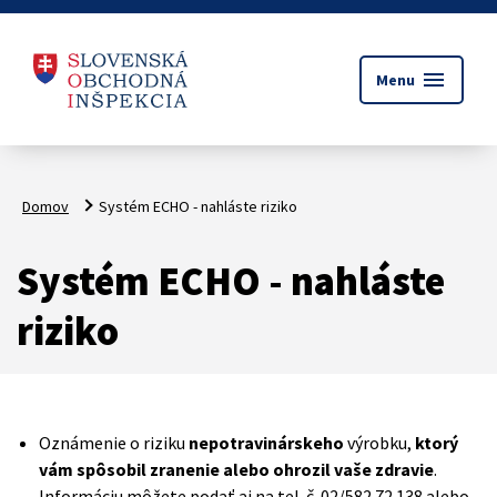
menu
Menu
Domov
Systém ECHO - nahláste riziko
Systém ECHO - nahláste
riziko
Oznámenie o riziku
nepotravinárskeho
výrobku,
ktorý
vám spôsobil zranenie alebo ohrozil vaše zdravie
.
Informáciu môžete podať aj na tel. č. 02/582 72 138 alebo