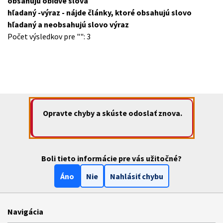
obsahujú obidve slová
hľadaný -výraz
- nájde články, ktoré obsahujú slovo
hľadaný
a neobsahujú slovo
výraz
Počet výsledkov pre "
": 3
Opravte chyby a skúste odoslať znova.
Boli tieto informácie pre vás užitočné?
Áno
Nie
Nahlásiť chybu
Navigácia