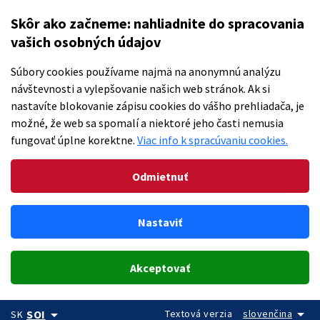
Skôr ako začneme: nahliadnite do spracovania
vašich osobných údajov
Súbory cookies používame najmä na anonymnú analýzu
návštevnosti a vylepšovanie našich web stránok. Ak si
nastavíte blokovanie zápisu cookies do vášho prehliadača, je
možné, že web sa spomalí a niektoré jeho časti nemusia
fungovať úplne korektne.
Viac info k spracúvaniu cookies.
Odmietnuť
Nastaviť
Akceptovať
arrow_drop_down
arrow_drop_down
Textová verzia
slovenčina
SOI
SK