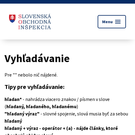
menu
Menu
Vyhľadávanie
Pre "
" nebolo nič nájdené.
Tipy pre vyhľadávanie:
hľadan*
- nahrádza viacero znakov / písmen v slove
(
hľadaný, hľadaného, hľadanému
)
"hľadaný výraz"
- slovné spojenie, slová musia byť za sebou
hľadaný
hľadaný + výraz
- operátor + (a) - nájde články, ktoré