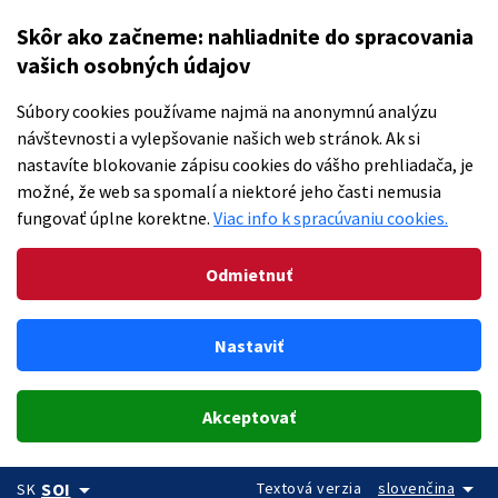
Skôr ako začneme: nahliadnite do spracovania
vašich osobných údajov
Súbory cookies používame najmä na anonymnú analýzu
návštevnosti a vylepšovanie našich web stránok. Ak si
nastavíte blokovanie zápisu cookies do vášho prehliadača, je
možné, že web sa spomalí a niektoré jeho časti nemusia
fungovať úplne korektne.
Viac info k spracúvaniu cookies.
Odmietnuť
Nastaviť
Akceptovať
arrow_drop_down
arrow_drop_down
Textová verzia
slovenčina
SOI
SK