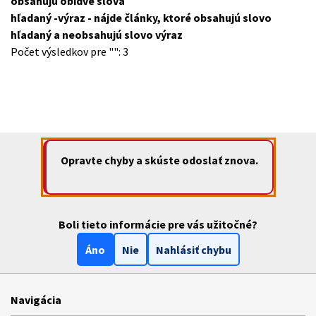
obsahujú obidve slová
hľadaný -výraz
- nájde články, ktoré obsahujú slovo
hľadaný
a neobsahujú slovo
výraz
Počet výsledkov pre "
": 3
Opravte chyby a skúste odoslať znova.
Boli tieto informácie pre vás užitočné?
Áno
Nie
Nahlásiť chybu
Navigácia