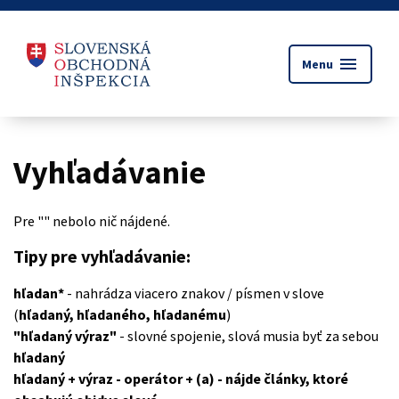
menu
Menu
Vyhľadávanie
Pre "
" nebolo nič nájdené.
Tipy pre vyhľadávanie:
hľadan*
- nahrádza viacero znakov / písmen v slove
(
hľadaný, hľadaného, hľadanému
)
"hľadaný výraz"
- slovné spojenie, slová musia byť za sebou
hľadaný
hľadaný + výraz
- operátor + (a) - nájde články, ktoré