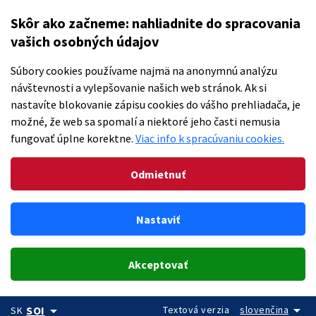
Skôr ako začneme: nahliadnite do spracovania
vašich osobných údajov
Súbory cookies používame najmä na anonymnú analýzu
návštevnosti a vylepšovanie našich web stránok. Ak si
nastavíte blokovanie zápisu cookies do vášho prehliadača, je
možné, že web sa spomalí a niektoré jeho časti nemusia
fungovať úplne korektne.
Viac info k spracúvaniu cookies.
Odmietnuť
Nastaviť
Akceptovať
arrow_drop_down
arrow_drop_down
Textová verzia
slovenčina
SOI
SK