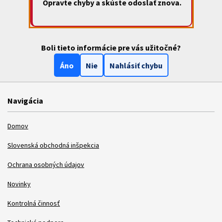
Opravte chyby a skúste odoslať znova.
Boli tieto informácie pre vás užitočné?
Áno
Nie
Nahlásiť chybu
Navigácia
Domov
Slovenská obchodná inšpekcia
Ochrana osobných údajov
Novinky
Kontrolná činnosť