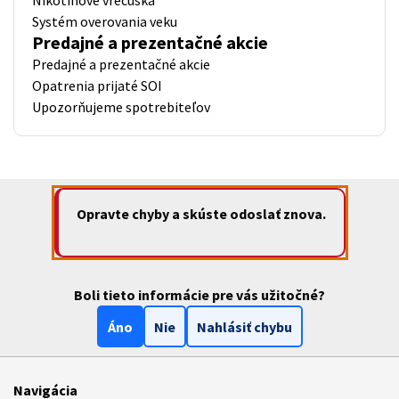
Systém overovania veku
Predajné a prezentačné akcie
Predajné a prezentačné akcie
Opatrenia prijaté SOI
Upozorňujeme spotrebiteľov
Opravte chyby a skúste odoslať znova.
Boli tieto informácie pre vás užitočné?
Áno
Nie
Nahlásiť chybu
Navigácia