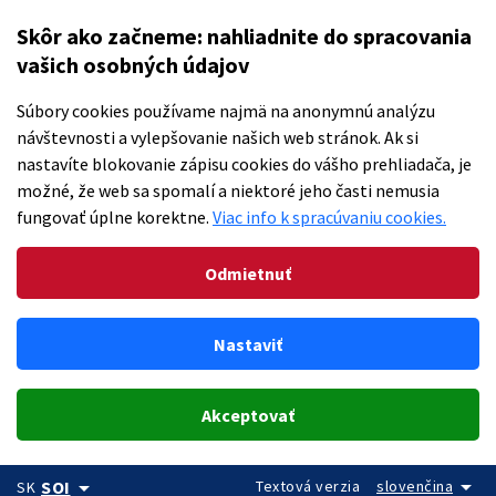
Skôr ako začneme: nahliadnite do spracovania
vašich osobných údajov
Súbory cookies používame najmä na anonymnú analýzu
návštevnosti a vylepšovanie našich web stránok. Ak si
nastavíte blokovanie zápisu cookies do vášho prehliadača, je
možné, že web sa spomalí a niektoré jeho časti nemusia
fungovať úplne korektne.
Viac info k spracúvaniu cookies.
Odmietnuť
Nastaviť
Akceptovať
arrow_drop_down
arrow_drop_down
Textová verzia
slovenčina
SOI
SK