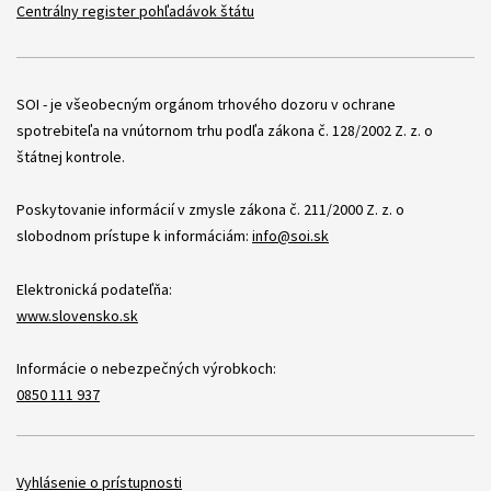
Centrálny register pohľadávok štátu
Položky
SOI - je všeobecným orgánom trhového dozoru v ochrane
spotrebiteľa na vnútornom trhu podľa zákona č. 128/2002 Z. z. o
štátnej kontrole.
Poskytovanie informácií v zmysle zákona č. 211/2000 Z. z. o
slobodnom prístupe k informáciám:
info@soi.sk
Elektronická podateľňa:
www.slovensko.sk
Informácie o nebezpečných výrobkoch:
0850 111 937
Položky
Vyhlásenie o prístupnosti