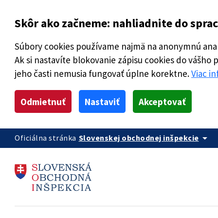
Skôr ako začneme: nahliadnite do spra
Súbory cookies používame najmä na anonymnú analý
Ak si nastavíte blokovanie zápisu cookies do vášho 
jeho časti nemusia fungovať úplne korektne.
Viac i
Odmietnuť
Nastaviť
Akceptovať
arrow_drop_down
Oficiálna stránka
Slovenskej obchodnej inšpekcie