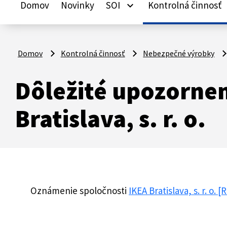
Domov
Novinky
SOI
Kontrolná činnosť
keyboard_arrow_down
ke
Domov
Kontrolná činnosť
Nebezpečné výrobky
Dôležité upozornen
Bratislava, s. r. o.
Oznámenie spoločnosti
IKEA Bratislava, s. r. o.
[R