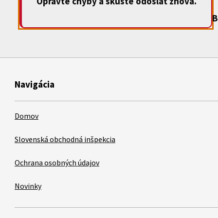
Opravte chyby a skúste odoslať znova.
B
Navigácia
Domov
Slovenská obchodná inšpekcia
Ochrana osobných údajov
Novinky