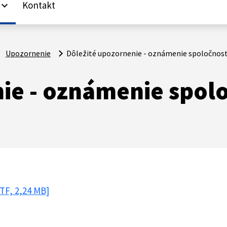
Kontakt
yboard_arrow_down
Upozornenie
Dôležité upozornenie - oznámenie spoločnosti I
ie - oznámenie spolo
TF, 2,24 MB]