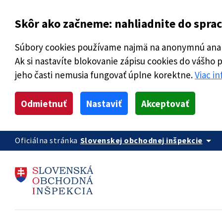
Skôr ako začneme: nahliadnite do spra
Súbory cookies používame najmä na anonymnú analý
Ak si nastavíte blokovanie zápisu cookies do vášho 
jeho časti nemusia fungovať úplne korektne.
Viac i
Odmietnuť
Nastaviť
Akceptovať
arrow_drop_down
Oficiálna stránka
Slovenskej obchodnej inšpekcie