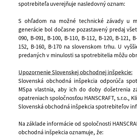
spotrebiteľa uverejňuje nasledovný oznam:
S ohľadom na možné technické závady u mob
generácie bol dočasne pozastavený predaj vše
090, B-091, B-100, B-110, B-112, B-120, B-121, B
152, B-160, B-170 na slovenskom trhu. U vyšš
predaných v minulosti sa spotrebitelia môžu obrá
Upozornenie Slovenskej obchodnej inšpekcie:
Slovenská obchodná inšpekcia odporúča spot
MSpa vlastnia, aby ich do doby došetrenia zá
opatreniach spoločnosťou HANSCRAFT, s.r.o., Kli
Slovenská obchodná inšpekcia spotrebiteľov in
Na základe informácie od spoločnosti HANSCRAFT,
obchodná inšpekcia oznamuje, že: