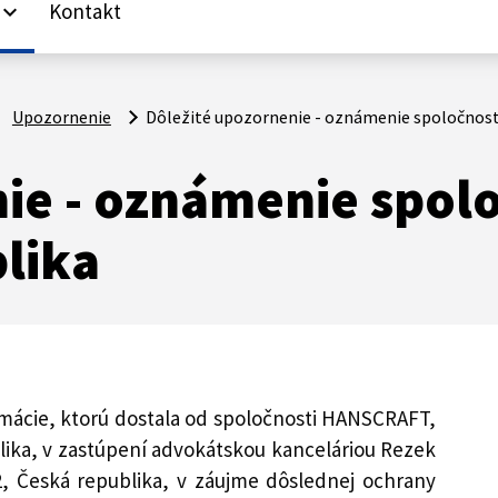
Kontakt
yboard_arrow_down
Upozornenie
Dôležité upozornenie - oznámenie spoločnosti 
nie - oznámenie spol
blika
mácie, ktorú dostala od spoločnosti HANSCRAFT,
ublika, v zastúpení advokátskou kanceláriou Rezek
2, Česká republika, v záujme dôslednej ochrany