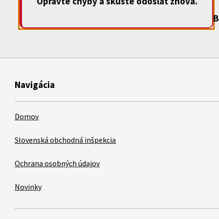
Opravte chyby a skúste odoslať znova.
B
Navigácia
Domov
Slovenská obchodná inšpekcia
Ochrana osobných údajov
Novinky