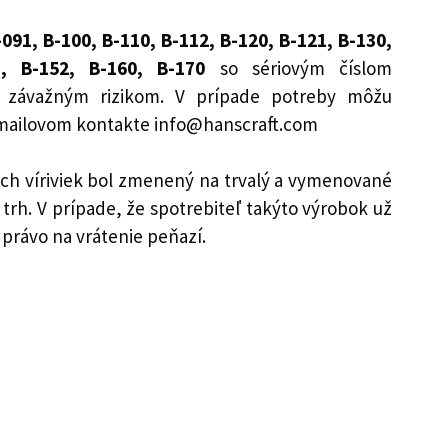
091, B-100, B-110, B-112, B-120, B-121, B-130,
1, B-152, B-160, B-170
so sériovým číslom
 závažným rizikom. V prípade potreby môžu
 e-mailovom kontakte info@hanscraft.com
h víriviek bol zmenený na trvalý a vymenované
trh. V prípade, že spotrebiteľ takýto výrobok už
 právo na vrátenie peňazí.