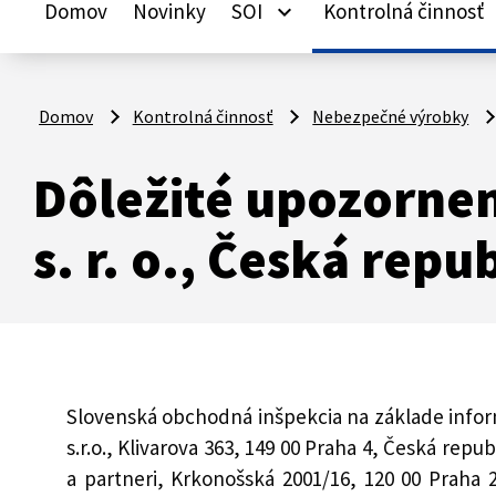
Domov
Novinky
SOI
Kontrolná činnosť
keyboard_arrow_down
ke
Domov
Kontrolná činnosť
Nebezpečné výrobky
Dôležité upozorne
s. r. o., Česká repu
Slovenská obchodná inšpekcia na základe infor
s.r.o., Klivarova 363, 149 00 Praha 4, Česká rep
a partneri, Krkonošská 2001/16, 120 00 Praha 