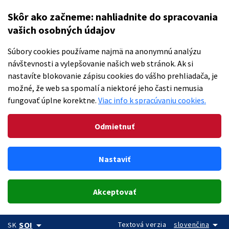
Skôr ako začneme: nahliadnite do spracovania
vašich osobných údajov
Súbory cookies používame najmä na anonymnú analýzu
návštevnosti a vylepšovanie našich web stránok. Ak si
nastavíte blokovanie zápisu cookies do vášho prehliadača, je
možné, že web sa spomalí a niektoré jeho časti nemusia
fungovať úplne korektne.
Viac info k spracúvaniu cookies.
Odmietnuť
Nastaviť
Akceptovať
arrow_drop_down
arrow_drop_down
Textová verzia
slovenčina
SOI
SK