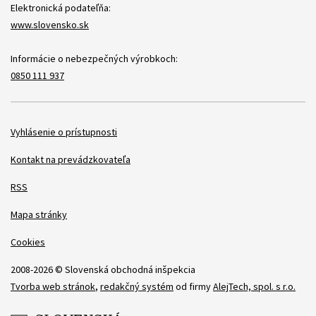
Elektronická podateľňa:
www.slovensko.sk
Informácie o nebezpečných výrobkoch:
0850 111 937
Položky
Vyhlásenie o prístupnosti
Kontakt na prevádzkovateľa
RSS
Mapa stránky
Cookies
2008-2026 © Slovenská obchodná inšpekcia
Tvorba web stránok
,
redakčný systém
od firmy
AlejTech, spol. s r.o.