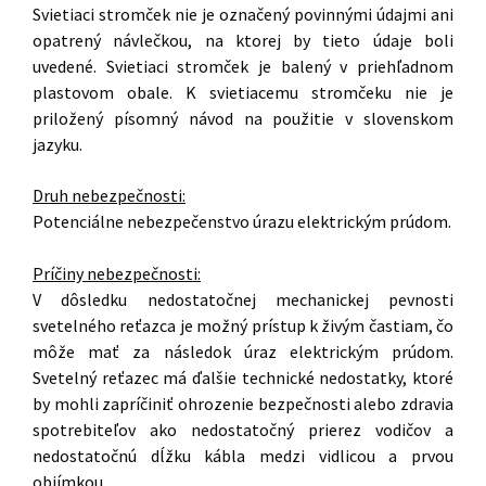
Svietiaci stromček nie je označený povinnými údajmi ani
opatrený návlečkou, na ktorej by tieto údaje boli
uvedené. Svietiaci stromček je balený v priehľadnom
plastovom obale. K svietiacemu stromčeku nie je
priložený písomný návod na použitie v slovenskom
jazyku.
Druh nebezpečnosti:
Potenciálne nebezpečenstvo úrazu elektrickým prúdom.
Príčiny nebezpečnosti:
V dôsledku nedostatočnej mechanickej pevnosti
svetelného reťazca je možný prístup k živým častiam, čo
môže mať za následok úraz elektrickým prúdom.
Svetelný reťazec má ďalšie technické nedostatky, ktoré
by mohli zapríčiniť ohrozenie bezpečnosti alebo zdravia
spotrebiteľov ako nedostatočný prierez vodičov a
nedostatočnú dĺžku kábla medzi vidlicou a prvou
objímkou.