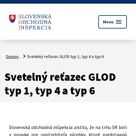
menu
Menu
Domov
Svetelný reťazec GLOD typ 1, typ 4 a typ 6
Svetelný reťazec GLOD
typ 1, typ 4 a typ 6
Slovenská obchodná inšpekcia zistila, že na trhu SR boli
v ponuke pre spotrebiteľa výrobky, ktoré predstavujú