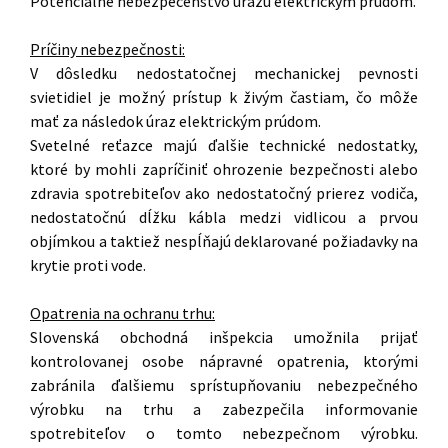
Potenciálne nebezpečenstvo úrazu elektrickým prúdom.
Príčiny nebezpečnosti:
V dôsledku nedostatočnej mechanickej pevnosti
svietidiel je možný prístup k živým častiam, čo môže
mať za následok úraz elektrickým prúdom.
Svetelné reťazce majú ďalšie technické nedostatky,
ktoré by mohli zapríčiniť ohrozenie bezpečnosti alebo
zdravia spotrebiteľov ako nedostatočný prierez vodiča,
nedostatočnú dĺžku kábla medzi vidlicou a prvou
objímkou a taktiež nespĺňajú deklarované požiadavky na
krytie proti vode.
Opatrenia na ochranu trhu:
Slovenská obchodná inšpekcia umožnila prijať
kontrolovanej osobe nápravné opatrenia, ktorými
zabránila ďalšiemu sprístupňovaniu nebezpečného
výrobku na trhu a zabezpečila informovanie
spotrebiteľov o tomto nebezpečnom výrobku.