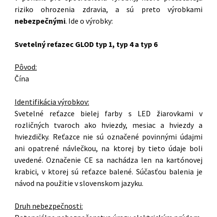
riziko ohrozenia zdravia, a sú preto výrobkami
nebezpečnými
. Ide o výrobky:
Svetelný reťazec GLOD typ 1, typ 4 a typ 6
Pôvod:
Čína
Identifikácia výrobkov:
Svetelné reťazce bielej farby s LED žiarovkami v
rozličných tvaroch ako hviezdy, mesiac a hviezdy a
hviezdičky. Reťazce nie sú označené povinnými údajmi
ani opatrené návlečkou, na ktorej by tieto údaje boli
uvedené. Označenie CE sa nachádza len na kartónovej
krabici, v ktorej sú reťazce balené. Súčasťou balenia je
návod na použitie v slovenskom jazyku.
Druh nebezpečnosti: