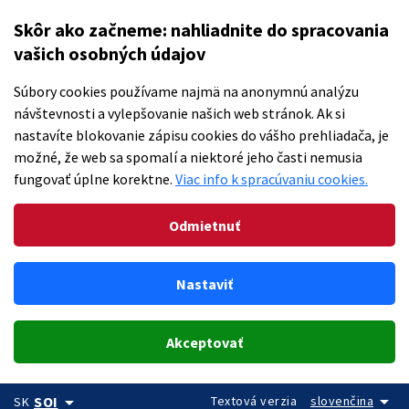
Skôr ako začneme: nahliadnite do spracovania
vašich osobných údajov
Súbory cookies používame najmä na anonymnú analýzu
návštevnosti a vylepšovanie našich web stránok. Ak si
nastavíte blokovanie zápisu cookies do vášho prehliadača, je
možné, že web sa spomalí a niektoré jeho časti nemusia
fungovať úplne korektne.
Viac info k spracúvaniu cookies.
Odmietnuť
Nastaviť
Akceptovať
arrow_drop_down
arrow_drop_down
Textová verzia
slovenčina
SOI
SK