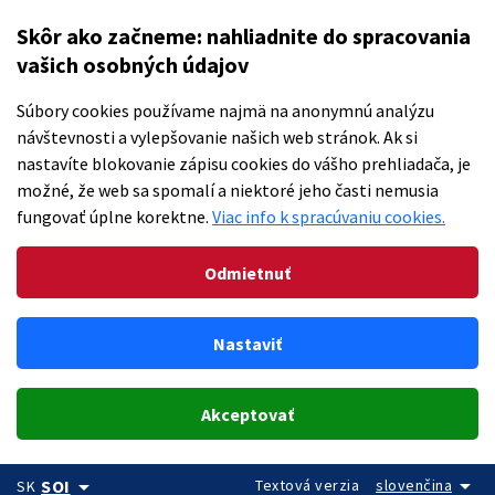
Skôr ako začneme: nahliadnite do spracovania
vašich osobných údajov
Súbory cookies používame najmä na anonymnú analýzu
návštevnosti a vylepšovanie našich web stránok. Ak si
nastavíte blokovanie zápisu cookies do vášho prehliadača, je
možné, že web sa spomalí a niektoré jeho časti nemusia
fungovať úplne korektne.
Viac info k spracúvaniu cookies.
Odmietnuť
Nastaviť
Akceptovať
arrow_drop_down
arrow_drop_down
Textová verzia
slovenčina
SOI
SK