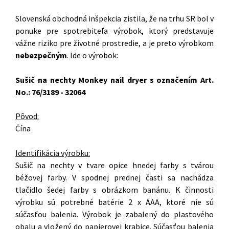
Slovenská obchodná inšpekcia zistila, že na trhu SR bol v
ponuke pre spotrebiteľa výrobok, ktorý predstavuje
vážne riziko pre životné prostredie, a je preto výrobkom
nebezpečným
. Ide o výrobok:
Sušič na nechty Monkey nail dryer s označením Art.
No.: 76/3189 - 32064
Pôvod:
Čína
Identifikácia výrobku:
Sušič na nechty v tvare opice hnedej farby s tvárou
béžovej farby. V spodnej prednej časti sa nachádza
tlačidlo šedej farby s obrázkom banánu. K činnosti
výrobku sú potrebné batérie 2 x AAA, ktoré nie sú
súčasťou balenia. Výrobok je zabalený do plastového
obalu a vložený do papierovej krabice. Súčasťou balenia