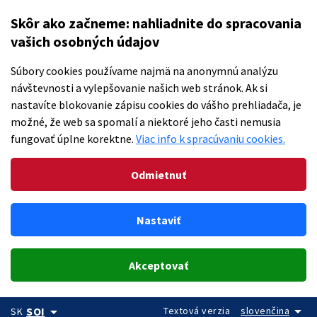
Skôr ako začneme: nahliadnite do spracovania
vašich osobných údajov
Súbory cookies používame najmä na anonymnú analýzu
návštevnosti a vylepšovanie našich web stránok. Ak si
nastavíte blokovanie zápisu cookies do vášho prehliadača, je
možné, že web sa spomalí a niektoré jeho časti nemusia
fungovať úplne korektne.
Viac info k spracúvaniu cookies.
Odmietnuť
Nastaviť
Akceptovať
arrow_drop_down
arrow_drop_down
Textová verzia
slovenčina
SOI
SK