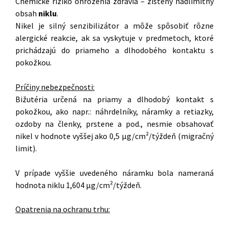
Chemické riziko ohrozenia zdravia – zistený nadlimitný
obsah
niklu
.
Nikel je silný senzibilizátor a môže spôsobiť rôzne
alergické reakcie, ak sa vyskytuje v predmetoch, ktoré
prichádzajú do priameho a dlhodobého kontaktu s
pokožkou.
Príčiny nebezpečnosti:
Bižutéria určená na priamy a dlhodobý kontakt s
pokožkou, ako napr.: náhrdelníky, náramky a retiazky,
ozdoby na členky, prstene a pod., nesmie obsahovať
nikel v hodnote vyššej ako 0,5 μg/cm²/týždeň (migračný
limit).
V prípade vyššie uvedeného náramku bola nameraná
hodnota niklu 1,604 μg/cm²/týždeň.
Opatrenia na ochranu trhu: