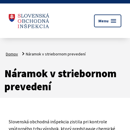
menu
Menu
Domov
Náramok v striebornom prevedení
Náramok v striebornom
prevedení
Slovenská obchodná inšpekcia zistila pri kontrole
vnútorného trhu výrobok, ktorý predstavuje chemické