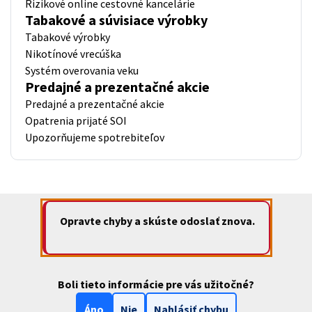
Rizikové online cestovné kancelárie
Tabakové a súvisiace výrobky
Tabakové výrobky
Nikotínové vrecúška
Systém overovania veku
Predajné a prezentačné akcie
Predajné a prezentačné akcie
Opatrenia prijaté SOI
Upozorňujeme spotrebiteľov
Opravte chyby a skúste odoslať znova.
Boli tieto informácie pre vás užitočné?
Áno
Nie
Nahlásiť chybu