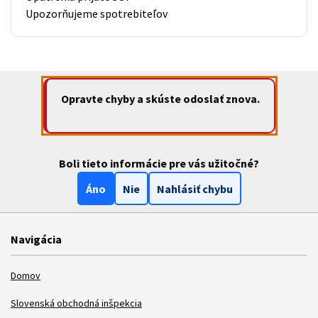
Upozorňujeme spotrebiteľov
Opravte chyby a skúste odoslať znova.
Boli tieto informácie pre vás užitočné?
Áno
Nie
Nahlásiť chybu
Navigácia
Domov
Slovenská obchodná inšpekcia