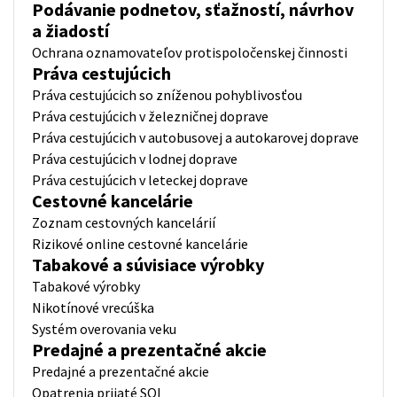
Podávanie podnetov, sťažností, návrhov
a žiadostí
Ochrana oznamovateľov protispoločenskej činnosti
Práva cestujúcich
Práva cestujúcich so zníženou pohyblivosťou
Práva cestujúcich v železničnej doprave
Práva cestujúcich v autobusovej a autokarovej doprave
Práva cestujúcich v lodnej doprave
Práva cestujúcich v leteckej doprave
Cestovné kancelárie
Zoznam cestovných kancelárií
Rizikové online cestovné kancelárie
Tabakové a súvisiace výrobky
Tabakové výrobky
Nikotínové vrecúška
Systém overovania veku
Predajné a prezentačné akcie
Predajné a prezentačné akcie
Opatrenia prijaté SOI