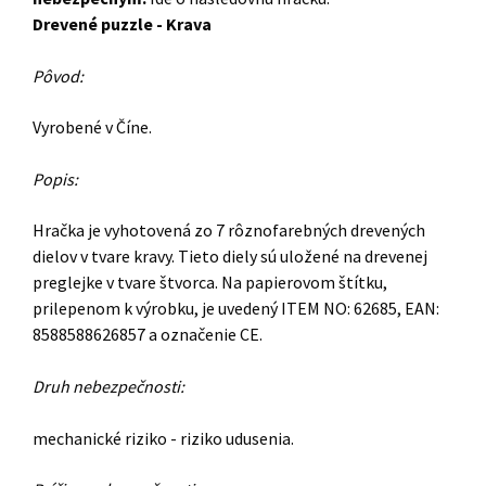
Drevené puzzle - Krava
Pôvod:
Vyrobené v Číne.
Popis:
Hračka je vyhotovená zo 7 rôznofarebných drevených
dielov v tvare kravy. Tieto diely sú uložené na drevenej
preglejke v tvare štvorca. Na papierovom štítku,
prilepenom k výrobku, je uvedený ITEM NO: 62685, EAN:
8588588626857 a označenie CE.
Druh nebezpečnosti:
mechanické riziko - riziko udusenia.