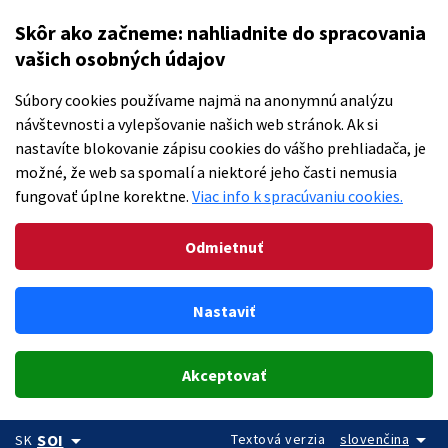
Skôr ako začneme: nahliadnite do spracovania
vašich osobných údajov
Súbory cookies používame najmä na anonymnú analýzu
návštevnosti a vylepšovanie našich web stránok. Ak si
nastavíte blokovanie zápisu cookies do vášho prehliadača, je
možné, že web sa spomalí a niektoré jeho časti nemusia
fungovať úplne korektne.
Viac info k spracúvaniu cookies.
Odmietnuť
Nastaviť
Akceptovať
arrow_drop_down
arrow_drop_down
Textová verzia
slovenčina
SOI
SK