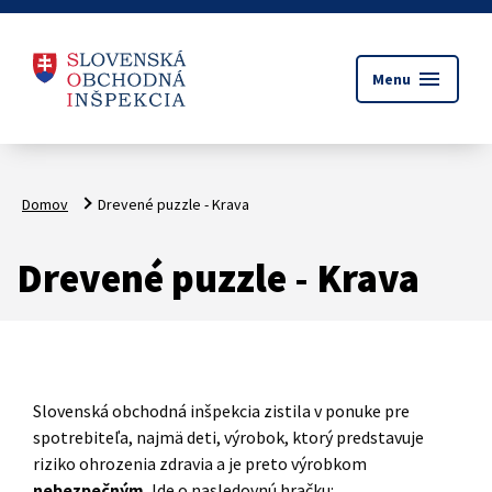
menu
Menu
Domov
Drevené puzzle - Krava
Drevené puzzle - Krava
Slovenská obchodná inšpekcia zistila v ponuke pre
spotrebiteľa, najmä deti, výrobok, ktorý predstavuje
riziko ohrozenia zdravia a je preto výrobkom
nebezpečným.
Ide o nasledovnú hračku: