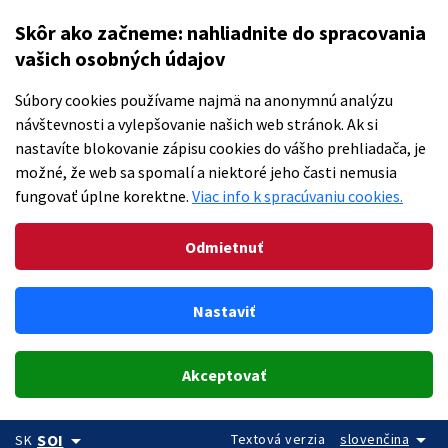
Skôr ako začneme: nahliadnite do spracovania
vašich osobných údajov
Súbory cookies používame najmä na anonymnú analýzu
návštevnosti a vylepšovanie našich web stránok. Ak si
nastavíte blokovanie zápisu cookies do vášho prehliadača, je
možné, že web sa spomalí a niektoré jeho časti nemusia
fungovať úplne korektne.
Viac info k spracúvaniu cookies.
Odmietnuť
Nastaviť
Akceptovať
arrow_drop_down
arrow_drop_down
Textová verzia
slovenčina
SOI
SK