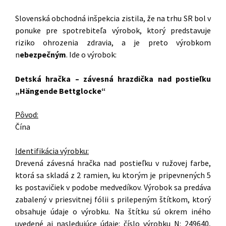
Slovenská obchodná inšpekcia zistila, že na trhu SR bol v
ponuke pre spotrebiteľa výrobok, ktorý predstavuje
riziko ohrozenia zdravia, a je preto výrobkom
n
ebezpečným
. Ide o výrobok:
Detská hračka – závesná hrazdička nad postieľku
„Hängende Bettglocke“
Pôvod:
Čína
Identifikácia výrobku:
Drevená závesná hračka nad postieľku v ružovej farbe,
ktorá sa skladá z 2 ramien, ku ktorým je pripevnených 5
ks postavičiek v podobe medvedíkov. Výrobok sa predáva
zabalený v priesvitnej fólii s prilepeným štítkom, ktorý
obsahuje údaje o výrobku. Na štítku sú okrem iného
uvedené aj nasledujúce údaje: číslo výrobku N: 249640,