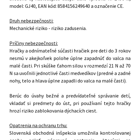
model: GJ40, EAN kód: 8584156249640 a označenie CE.
Druh nebezpečnosti:
Mechanické riziko - riziko zadusenia.
Príčiny nebezpečnosti:
Hračky a odnímateľné súčasti hračiek pre deti do 3 rokov
nesmú v akejkoľvek polohe úplne zapadnúť do valca na
malé časti. Pri skúške ťahom silou v rozmedzí 21 N až 70
N sa uvoľnili jednotlivé časti medvedíkov (predné a zadné
nohy, telo a hlava úplne zapadli do valca na malé časti).
Berúc do úvahy bežné a predvídateľné správanie detí,
vkladať si predmety do úst, pri používaní tejto hračky
hrozí riziko zablokovania dýchacích ciest.
Opatrenia na ochranu trhu:
Slovenská obchodná inšpekcia umožnila kontrolovanej