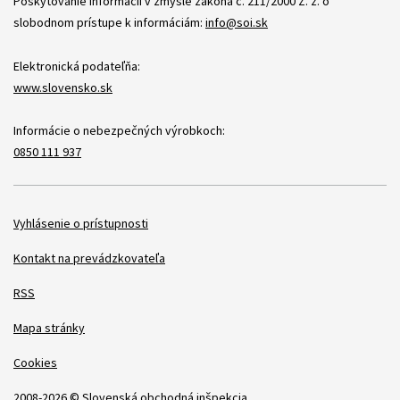
Poskytovanie informácií v zmysle zákona č. 211/2000 Z. z. o
slobodnom prístupe k informáciám:
info@soi.sk
Elektronická podateľňa:
www.slovensko.sk
Informácie o nebezpečných výrobkoch:
0850 111 937
Položky
Vyhlásenie o prístupnosti
Kontakt na prevádzkovateľa
RSS
Mapa stránky
Cookies
2008-2026 © Slovenská obchodná inšpekcia