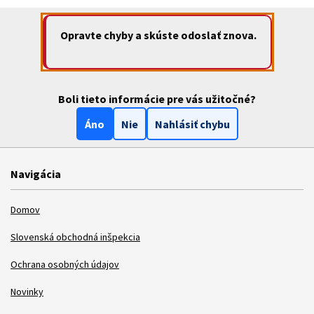
Opravte chyby a skúste odoslať znova.
Boli tieto informácie pre vás užitočné?
Áno
Nie
Nahlásiť chybu
Navigácia
Domov
Slovenská obchodná inšpekcia
Ochrana osobných údajov
Novinky