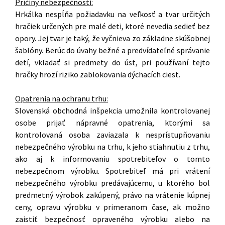
Príčiny nebezpečnosti:
Hrkálka nespĺňa požiadavku na veľkosť a tvar určitých
hračiek určených pre malé deti, ktoré nevedia sedieť bez
opory. Jej tvar je taký, že vyčnieva zo základne skúšobnej
šablóny. Berúc do úvahy bežné a predvídateľné správanie
detí, vkladať si predmety do úst, pri používaní tejto
hračky hrozí riziko zablokovania dýchacích ciest.
Opatrenia na ochranu trhu:
Slovenská obchodná inšpekcia umožnila kontrolovanej
osobe prijať nápravné opatrenia, ktorými sa
kontrolovaná osoba zaviazala k nesprístupňovaniu
nebezpečného výrobku na trhu, k jeho stiahnutiu z trhu,
ako aj k informovaniu spotrebiteľov o tomto
nebezpečnom výrobku. Spotrebiteľ má pri vrátení
nebezpečného výrobku predávajúcemu, u ktorého bol
predmetný výrobok zakúpený, právo na vrátenie kúpnej
ceny, opravu výrobku v primeranom čase, ak možno
zaistiť bezpečnosť opraveného výrobku alebo na