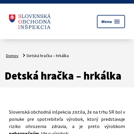
menu
Menu
Domov
Detská hračka – hrkálka
Detská hračka – hrkálka
Slovenská obchodná inšpekcia zistila, že na trhu SR bol v
ponuke pre spotrebiteľa výrobok, ktorý predstavuje
riziko ohrozenia zdravia, a je preto výrobkom
nebezpečným
. Ide o výrobok: