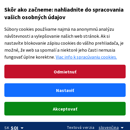
Skôr ako začneme: nahliadnite do spracovania
vašich osobných údajov
Súbory cookies používame najmä na anonymnú analýzu
návštevnosti a vylepšovanie našich web stránok. Ak si
nastavíte blokovanie zápisu cookies do vášho prehliadača, je
možné, že web sa spomalí a niektoré jeho časti nemusia
fungovať úplne korektne.
Viac info k spracúvaniu cookies.
Odmietnuť
Nastaviť
Akceptovať
arrow_drop_down
arrow_drop_down
Textová verzia
slovenčina
SOI
SK