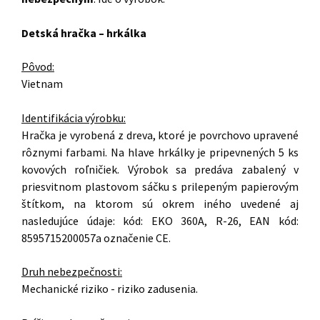
Detská hračka – hrkálka
Pôvod:
Vietnam
Identifikácia výrobku:
Hračka je vyrobená z dreva, ktoré je povrchovo upravené
rôznymi farbami. Na hlave hrkálky je pripevnených 5 ks
kovových roľničiek. Výrobok sa predáva zabalený v
priesvitnom plastovom sáčku s prilepeným papierovým
štítkom, na ktorom sú okrem iného uvedené aj
nasledujúce údaje: kód: EKO 360A, R-26, EAN kód:
8595715200057a označenie CE.
Druh nebezpečnosti:
Mechanické riziko - riziko zadusenia.